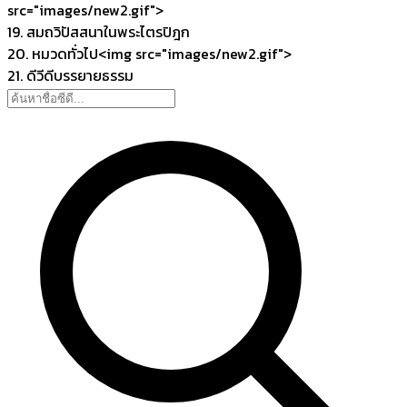
src="images/new2.gif">
19. สมถวิปัสสนาในพระไตรปิฎก
20. หมวดทั่วไป<img src="images/new2.gif">
21. ดีวีดีบรรยายธรรม