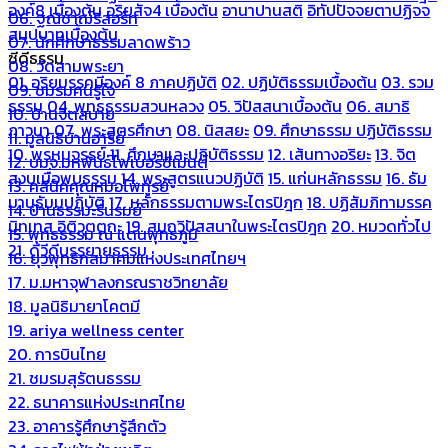
องค์8 เบื้องต้น
อริยสัจ4 เบื้องต้น
อานาปานสติ
อิทัปปัจจยตาปฏิจจ
06. ฐณิชาฌ์รีสอร์ท
สมุปบาทเบื้องต้น
07. นักศึกษาธรรมลาดพร้าว
ซีดีธรรม
08. วัดสามพระยา
01. อริยมรรคมีองค์ 8 ภาคปฏิบัติ
02. ปฏิบัติธรรมเบื้องต้น
03. รวม
09. ชมรมคนรู้ใจ
ธรรม
04. พุทธธรรมสวนหลวง
05. วิปัสสนาเบื้องต้น
06. สมาธิ
10. บ้านจิตสบาย
ภาวนา
07. พระสูตรศึกษา
08. นิสสยะ
09. ศึกษาธรรม ปฏิบัติธรรม
11. มูลนิธิบ้านอารีย์
10. พรหมจรรย์
11. ศึกษาและปฏิบัติธรรม
12. เส้นทางอริยะ
13. จิต
12. บมจ.มหพันธ์ไฟเบอร์ซีเมนต์
สงบเมื่อพบธรรม
14. พระสูตรแนวปฏิบัติ
15. แก่นหลักธรรม
16. ธัม
13. คลีนิคคุณหมอไพทูรย์
มานุธัมมปฏิบัติ
17. หลักธรรมตามพระไตรปิฎก
18. ปฏิสัมภิทามรรค
14. บ้านธรรมะรื่นรมย์
นิทเทส อิติวุตตกะ
19. สมถวิปัสสนาในพระไตรปิฎก
20. หมวดทั่วไป
15. พุทธธรรม ณ แดนพุทธภูมิ
21. ดีวีดีบรรยายธรรม
16. ยุวพุทธิกสมาคมแห่งประเทศไทยฯ
17. ม.มหาจุฬาลงกรณราชวิทยาลัย
18. มูลนิธิมายาโคตมี
19. ariya wellness center
20. การบินไทย
21. ชมรมสุรัตนธรรม
22. ธนาคารแห่งประเทศไทย
23. อาคารรู้ศึกษารู้สึกตัว