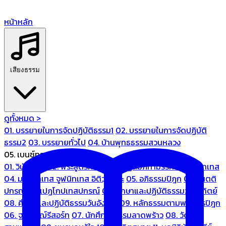
หน้าหลัก
เสียงธรรม
ดูทั้งหมด >
01. บรรยายในการจัดปฏิบัติธรรม1
02. บรรยายในการจัดปฏิบัติ
ธรรม2
03. บรรยายทั่วไป
04. บ้านพุทธธรรมสวนหลวง
05. เบนซ์ทองหล่อ
01. วินัยปิฎก
02. พระสูตรศึกษา
03. ปฏิสัมภิทามรรคและจูฬนิทเทส
04. มหานิทเทส จูฬนิทเทส อิติวุตตกะ
05. อภิธรรมปิฎก
06. เนตติ
ปกรณ์ และเปฏโกปเทสปกรณ์
07. ศึกษาและปฏิบัติธรรมวันอาทิตย์
08. ศึกษาและปฏิบัติธรรมวันอังคาร
09. หลักธรรมตามพระไตรปิฎก
06. ฐณิชาฌ์รีสอร์ท
07. นักศึกษาธรรมลาดพร้าว
08. วัด