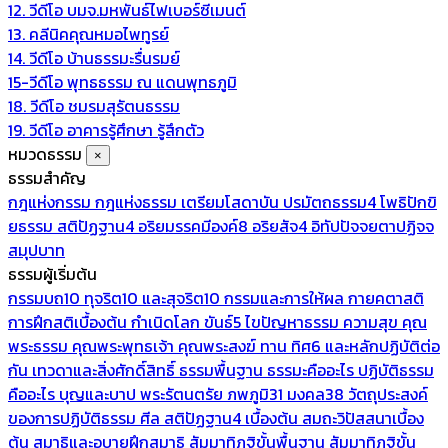
12. วีดีโอ บมจ.มหพันธ์ไฟเบอร์ซีเมนต์
13. คลีนิคคุณหมอไพทูรย์
14. วีดีโอ บ้านธรรมะรื่นรมย์
15-วีดีโอ พุทธธรรม ณ แดนพุทธภูมิ
18. วีดีโอ ชมรมสุรัตนธรรม
19. วีดีโอ อาคารรู้ศึกษา รู้สึกตัว
หมวดธรรม
×
ธรรมสำคัญ
กฎแห่งกรรม
กฎแห่งธรรม
เตรียมโสดาบัน
ปรมัตถธรรม4
โพธิปักขิ
ยธรรม
สติปัฏฐาน4
อริยมรรคมีองค์8
อริยสัจ4
อิทัปปัจจยตาปฏิจจ
สมุปบาท
ธรรมผู้เริ่มต้น
กรรมบถ10 ทุจริต10 และสุจริต10
กรรมและการให้ผล
กายคตาสติ
การฝึกสติเบื้องต้น
กำเนิดโลก
ขันธ์5
ไขปัญหาธรรม
ความสุข
คุณ
พระธรรม
คุณพระพุทธเจ้า
คุณพระสงฆ์
ทาน
ทิศ6 และหลักปฏิบัติต่อ
กัน
เทวดาและสิ่งศักดิ์สิทธิ์
ธรรมพื้นฐาน
ธรรมะคืออะไร ปฏิบัติธรรม
คืออะไร
บุญและบาป
พระรัตนตรัย
ภพภูมิ31
มงคล38
วัตถุประสงค์
ของการปฏิบัติธรรม
ศีล
สติปัฏฐาน4 เบื้องต้น
สมถะวิปัสสนาเบื้อง
ต้น
สมาธิและอุบายฝึกสมาธิ
สัมมาทิฏฐิขั้นพื้นฐาน
สัมมาทิฏฐิขั้น