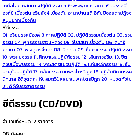
เหนือโลก
หลักการปฏิบัติธรรม
หลักพระพุทธศาสนา
อริยมรรคมี
องค์8 เบื้องต้น
อริยสัจ4 เบื้องต้น
อานาปานสติ
อิทัปปัจจยตาปฏิจจ
สมุปบาทเบื้องต้น
ซีดีธรรม
01. อริยมรรคมีองค์ 8 ภาคปฏิบัติ
02. ปฏิบัติธรรมเบื้องต้น
03. รวม
ธรรม
04. พุทธธรรมสวนหลวง
05. วิปัสสนาเบื้องต้น
06. สมาธิ
ภาวนา
07. พระสูตรศึกษา
08. นิสสยะ
09. ศึกษาธรรม ปฏิบัติธรรม
10. พรหมจรรย์
11. ศึกษาและปฏิบัติธรรม
12. เส้นทางอริยะ
13. จิต
สงบเมื่อพบธรรม
14. พระสูตรแนวปฏิบัติ
15. แก่นหลักธรรม
16. ธัม
มานุธัมมปฏิบัติ
17. หลักธรรมตามพระไตรปิฎก
18. ปฏิสัมภิทามรรค
นิทเทส อิติวุตตกะ
19. สมถวิปัสสนาในพระไตรปิฎก
20. หมวดทั่วไป
21. ดีวีดีบรรยายธรรม
ซีดีธรรม (CD/DVD)
จำนวนทั้งหมด 12 รายการ
08. นิสสยะ