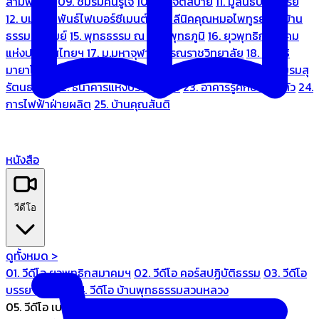
สามพระยา
09. ชมรมคนรู้ใจ
10. บ้านจิตสบาย
11. มูลนิธิบ้านอารีย์
12. บมจ.มหพันธ์ไฟเบอร์ซีเมนต์
13. คลีนิคคุณหมอไพทูรย์
14. บ้าน
ธรรมะรื่นรมย์
15. พุทธธรรม ณ แดนพุทธภูมิ
16. ยุวพุทธิกสมาคม
แห่งประเทศไทยฯ
17. ม.มหาจุฬาลงกรณราชวิทยาลัย
18. มูลนิธิ
มายาโคตมี
19. ariya wellness center
20. การบินไทย
21. ชมรมสุ
รัตนธรรม
22. ธนาคารแห่งประเทศไทย
23. อาคารรู้ศึกษารู้สึกตัว
24.
การไฟฟ้าฝ่ายผลิต
25. บ้านคุณสันติ
หนังสือ
วีดีโอ
ดูทั้งหมด >
01. วีดีโอ ยุวพุทธิกสมาคมฯ
02. วีดีโอ คอร์สปฏิบัติธรรม
03. วีดีโอ
บรรยายทั่วไป
04. วีดีโอ บ้านพุทธธรรมสวนหลวง
05. วีดีโอ เบนซ์ทองหล่อ