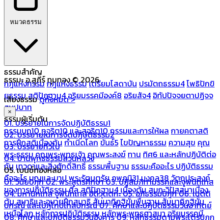
หมวดธรรม
ธรรมสำคัญ
ธรรมะ อ.สุภีร์ ทุมทอง © 2026
กฎแห่งกรรม
กฎแห่งธรรม
เตรียมโสดาบัน
ปรมัตถธรรม4
โพธิปักขิ
ยธรรม
สติปัฏฐาน4
อริยมรรคมีองค์8
อริยสัจ4
อิทัปปัจจยตาปฏิจจ
เสียงธรรม
ดูทั้งหมด >
สมุปบาท
×
ธรรมผู้เริ่มต้น
01. บรรยายในการจัดปฏิบัติธรรม1
กรรมบถ10 ทุจริต10 และสุจริต10
กรรมและการให้ผล
กายคตาสติ
02. บรรยายในการจัดปฏิบัติธรรม2
การฝึกสติเบื้องต้น
กำเนิดโลก
ขันธ์5
ไขปัญหาธรรม
ความสุข
คุณ
03. บรรยายทั่วไป
พระธรรม
คุณพระพุทธเจ้า
คุณพระสงฆ์
ทาน
ทิศ6 และหลักปฏิบัติต่อ
04. บ้านพุทธธรรมสวนหลวง
กัน
เทวดาและสิ่งศักดิ์สิทธิ์
ธรรมพื้นฐาน
ธรรมะคืออะไร ปฏิบัติธรรม
05. เบนซ์ทองหล่อ
คืออะไร
บุญและบาป
พระรัตนตรัย
ภพภูมิ31
มงคล38
วัตถุประสงค์
01. วินัยปิฎก
02. พระสูตรศึกษา
03. ปฏิสัมภิทามรรคและจูฬนิทเทส
ของการปฏิบัติธรรม
ศีล
สติปัฏฐาน4 เบื้องต้น
สมถะวิปัสสนาเบื้อง
04. มหานิทเทส จูฬนิทเทส อิติวุตตกะ
05. อภิธรรมปิฎก
06. เนตติ
ต้น
สมาธิและอุบายฝึกสมาธิ
สัมมาทิฏฐิขั้นพื้นฐาน
สัมมาทิฏฐิขั้น
ปกรณ์ และเปฏโกปเทสปกรณ์
07. ศึกษาและปฏิบัติธรรมวันอาทิตย์
เหนือโลก
หลักการปฏิบัติธรรม
หลักพระพุทธศาสนา
อริยมรรคมี
08. ศึกษาและปฏิบัติธรรมวันอังคาร
09. หลักธรรมตามพระไตรปิฎก