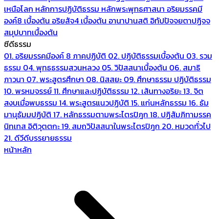
เหนือโลก
หลักการปฏิบัติธรรม
หลักพระพุทธศาสนา
อริยมรรคมี
องค์8 เบื้องต้น
อริยสัจ4 เบื้องต้น
อานาปานสติ
อิทัปปัจจยตาปฏิจจ
สมุปบาทเบื้องต้น
ซีดีธรรม
01. อริยมรรคมีองค์ 8 ภาคปฏิบัติ
02. ปฏิบัติธรรมเบื้องต้น
03. รวม
ธรรม
04. พุทธธรรมสวนหลวง
05. วิปัสสนาเบื้องต้น
06. สมาธิ
ภาวนา
07. พระสูตรศึกษา
08. นิสสยะ
09. ศึกษาธรรม ปฏิบัติธรรม
10. พรหมจรรย์
11. ศึกษาและปฏิบัติธรรม
12. เส้นทางอริยะ
13. จิต
สงบเมื่อพบธรรม
14. พระสูตรแนวปฏิบัติ
15. แก่นหลักธรรม
16. ธัม
มานุธัมมปฏิบัติ
17. หลักธรรมตามพระไตรปิฎก
18. ปฏิสัมภิทามรรค
นิทเทส อิติวุตตกะ
19. สมถวิปัสสนาในพระไตรปิฎก
20. หมวดทั่วไป
21. ดีวีดีบรรยายธรรม
หน้าหลัก