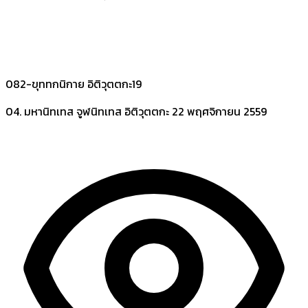
082-ขุททกนิกาย อิติวุตตกะ19
04. มหานิทเทส จูฬนิทเทส อิติวุตตกะ
22 พฤศจิกายน 2559