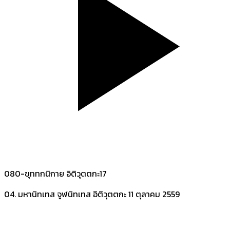
080-ขุททกนิกาย อิติวุตตกะ17
04. มหานิทเทส จูฬนิทเทส อิติวุตตกะ
11 ตุลาคม 2559