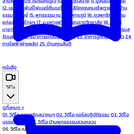
สามพระยา
09. ชมรมคนรู้ใจ
10. บ้านจิตสบาย
11. มูลนิธิบ้านอารีย์
12. บมจ.มหพันธ์ไฟเบอร์ซีเมนต์
13. คลีนิคคุณหมอไพทูรย์
14. บ้าน
ธรรมะรื่นรมย์
15. พุทธธรรม ณ แดนพุทธภูมิ
16. ยุวพุทธิกสมาคม
แห่งประเทศไทยฯ
17. ม.มหาจุฬาลงกรณราชวิทยาลัย
18. มูลนิธิ
มายาโคตมี
19. ariya wellness center
20. การบินไทย
21. ชมรมสุ
รัตนธรรม
22. ธนาคารแห่งประเทศไทย
23. อาคารรู้ศึกษารู้สึกตัว
24.
การไฟฟ้าฝ่ายผลิต
25. บ้านคุณสันติ
หนังสือ
วีดีโอ
ดูทั้งหมด >
01. วีดีโอ ยุวพุทธิกสมาคมฯ
02. วีดีโอ คอร์สปฏิบัติธรรม
03. วีดีโอ
บรรยายทั่วไป
04. วีดีโอ บ้านพุทธธรรมสวนหลวง
05. วีดีโอ เบนซ์ทองหล่อ