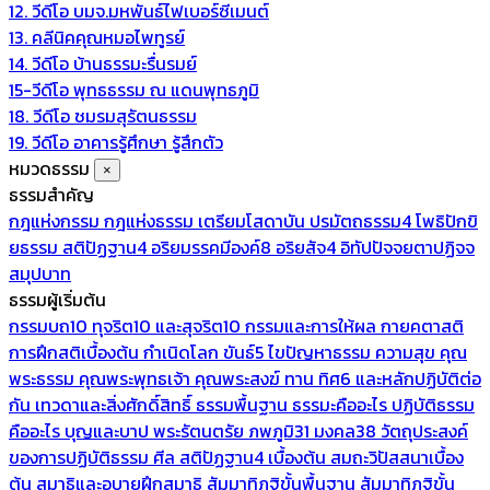
12. วีดีโอ บมจ.มหพันธ์ไฟเบอร์ซีเมนต์
13. คลีนิคคุณหมอไพทูรย์
14. วีดีโอ บ้านธรรมะรื่นรมย์
15-วีดีโอ พุทธธรรม ณ แดนพุทธภูมิ
18. วีดีโอ ชมรมสุรัตนธรรม
19. วีดีโอ อาคารรู้ศึกษา รู้สึกตัว
หมวดธรรม
×
ธรรมสำคัญ
กฎแห่งกรรม
กฎแห่งธรรม
เตรียมโสดาบัน
ปรมัตถธรรม4
โพธิปักขิ
ยธรรม
สติปัฏฐาน4
อริยมรรคมีองค์8
อริยสัจ4
อิทัปปัจจยตาปฏิจจ
สมุปบาท
ธรรมผู้เริ่มต้น
กรรมบถ10 ทุจริต10 และสุจริต10
กรรมและการให้ผล
กายคตาสติ
การฝึกสติเบื้องต้น
กำเนิดโลก
ขันธ์5
ไขปัญหาธรรม
ความสุข
คุณ
พระธรรม
คุณพระพุทธเจ้า
คุณพระสงฆ์
ทาน
ทิศ6 และหลักปฏิบัติต่อ
กัน
เทวดาและสิ่งศักดิ์สิทธิ์
ธรรมพื้นฐาน
ธรรมะคืออะไร ปฏิบัติธรรม
คืออะไร
บุญและบาป
พระรัตนตรัย
ภพภูมิ31
มงคล38
วัตถุประสงค์
ของการปฏิบัติธรรม
ศีล
สติปัฏฐาน4 เบื้องต้น
สมถะวิปัสสนาเบื้อง
ต้น
สมาธิและอุบายฝึกสมาธิ
สัมมาทิฏฐิขั้นพื้นฐาน
สัมมาทิฏฐิขั้น