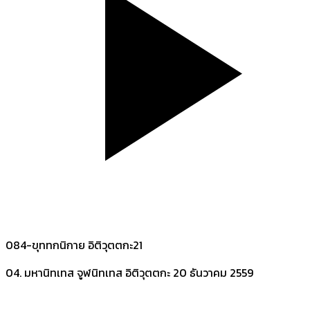
084-ขุททกนิกาย อิติวุตตกะ21
04. มหานิทเทส จูฬนิทเทส อิติวุตตกะ
20 ธันวาคม 2559