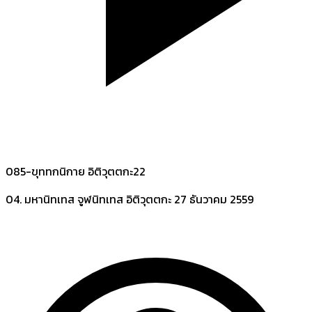
085-ขุททกนิกาย อิติวุตตกะ22
04. มหานิทเทส จูฬนิทเทส อิติวุตตกะ
27 ธันวาคม 2559