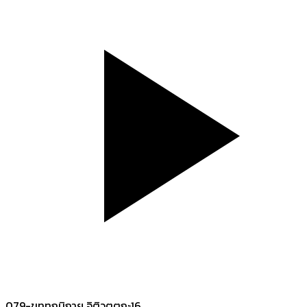
079-ขุททกนิกาย อิติวุตตกะ16