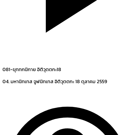
081-ขุททกนิกาย อิติวุตตกะ18
04. มหานิทเทส จูฬนิทเทส อิติวุตตกะ
18 ตุลาคม 2559