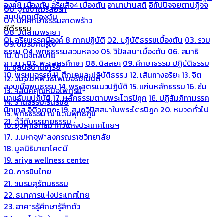
องค์8 เบื้องต้น
อริยสัจ4 เบื้องต้น
อานาปานสติ
อิทัปปัจจยตาปฏิจจ
06. ฐณิชาฌ์รีสอร์ท
สมุปบาทเบื้องต้น
07. นักศึกษาธรรมลาดพร้าว
ซีดีธรรม
08. วัดสามพระยา
01. อริยมรรคมีองค์ 8 ภาคปฏิบัติ
02. ปฏิบัติธรรมเบื้องต้น
03. รวม
09. ชมรมคนรู้ใจ
ธรรม
04. พุทธธรรมสวนหลวง
05. วิปัสสนาเบื้องต้น
06. สมาธิ
10. บ้านจิตสบาย
ภาวนา
07. พระสูตรศึกษา
08. นิสสยะ
09. ศึกษาธรรม ปฏิบัติธรรม
11. มูลนิธิบ้านอารีย์
10. พรหมจรรย์
11. ศึกษาและปฏิบัติธรรม
12. เส้นทางอริยะ
13. จิต
12. บมจ.มหพันธ์ไฟเบอร์ซีเมนต์
สงบเมื่อพบธรรม
14. พระสูตรแนวปฏิบัติ
15. แก่นหลักธรรม
16. ธัม
13. คลีนิคคุณหมอไพทูรย์
มานุธัมมปฏิบัติ
17. หลักธรรมตามพระไตรปิฎก
18. ปฏิสัมภิทามรรค
14. บ้านธรรมะรื่นรมย์
นิทเทส อิติวุตตกะ
19. สมถวิปัสสนาในพระไตรปิฎก
20. หมวดทั่วไป
15. พุทธธรรม ณ แดนพุทธภูมิ
21. ดีวีดีบรรยายธรรม
16. ยุวพุทธิกสมาคมแห่งประเทศไทยฯ
17. ม.มหาจุฬาลงกรณราชวิทยาลัย
18. มูลนิธิมายาโคตมี
19. ariya wellness center
20. การบินไทย
21. ชมรมสุรัตนธรรม
22. ธนาคารแห่งประเทศไทย
23. อาคารรู้ศึกษารู้สึกตัว