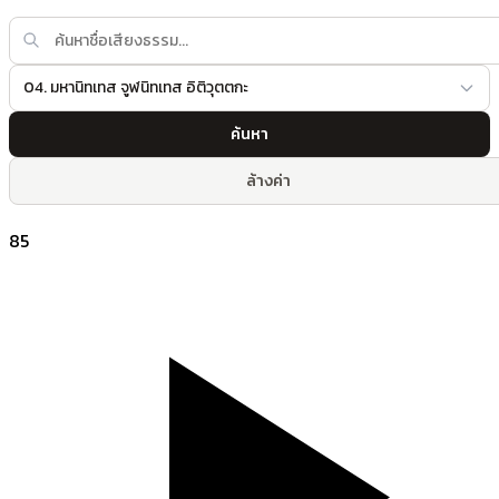
04. มหานิทเทส จูฬนิทเทส อิติวุตตกะ
ค้นหา
ล้างค่า
85