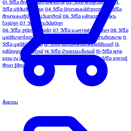
01. วีดีโอ ศึกษาธรรมตามพระบาลี
02. วีดีโอ พระสูตรศึกษา
03.
วีดีโอ ปฏิสัมภิทามรรค
04. วีดีโอ นิทเทสและอิติวุตตกะ
05. วีดีโอ
ศึกษาและปฏิบัติธรรมวันอาทิตย์
06. วีดีโอ หลักธรรมตามพระ
ไตรปิฎก
07. วีดีโอ พระวินัยปิฎก
06. วีดีโอ ฐณิชาฌ์รีสอร์ท
07. วีดีโอ ม.มหาจุฬาลงกรณฯ
08. วีดีโอ
มูลนิธิมายาโคตมี
09. วีดีโอ ชมรมคนรู้ใจ
10. วีดีโอ บ้านจิตสบาย
11.
วีดีโอ มูลนิธิบ้านอารีย์
12. วีดีโอ บมจ.มหพันธ์ไฟเบอร์ซีเมนต์
13.
คลีนิคคุณหมอไพทูรย์
14. วีดีโอ บ้านธรรมะรื่นรมย์
15-วีดีโอ พุทธ
ธรรม ณ แดนพุทธภูมิ
18. วีดีโอ ชมรมสุรัตนธรรม
19. วีดีโอ อาคารรู้
ศึกษา รู้สึกตัว
สื่อธรรม