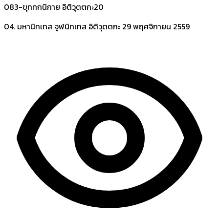
083-ขุททกนิกาย อิติวุตตกะ20
04. มหานิทเทส จูฬนิทเทส อิติวุตตกะ
29 พฤศจิกายน 2559