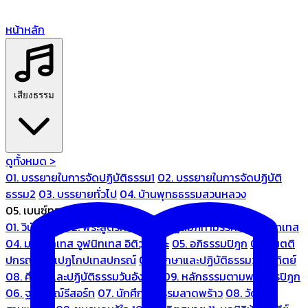
หน้าหลัก
เสียงธรรม
ดูทั้งหมด >
01. บรรยายในการจัดปฏิบัติธรรม1
02. บรรยายในการจัดปฏิบัติ
ธรรม2
03. บรรยายทั่วไป
04. บ้านพุทธธรรมสวนหลวง
05. เบนซ์ทองหล่อ
01. วินัยปิฎก
02. พระสูตรศึกษา
03. ปฏิสัมภิทามรรคและจูฬนิทเทส
04. มหานิทเทส จูฬนิทเทส อิติวุตตกะ
05. อภิธรรมปิฎก
06. เนตติ
ปกรณ์ และเปฏโกปเทสปกรณ์
07. ศึกษาและปฏิบัติธรรมวันอาทิตย์
08. ศึกษาและปฏิบัติธรรมวันอังคาร
09. หลักธรรมตามพระไตรปิฎก
06. ฐณิชาฌ์รีสอร์ท
07. นักศึกษาธรรมลาดพร้าว
08. วัด