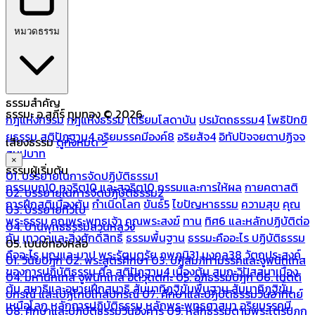
หมวดธรรม
ธรรมสำคัญ
ธรรมะ อ.สุภีร์ ทุมทอง © 2026
กฎแห่งกรรม
กฎแห่งธรรม
เตรียมโสดาบัน
ปรมัตถธรรม4
โพธิปักขิ
ยธรรม
สติปัฏฐาน4
อริยมรรคมีองค์8
อริยสัจ4
อิทัปปัจจยตาปฏิจจ
เสียงธรรม
ดูทั้งหมด >
สมุปบาท
×
ธรรมผู้เริ่มต้น
01. บรรยายในการจัดปฏิบัติธรรม1
กรรมบถ10 ทุจริต10 และสุจริต10
กรรมและการให้ผล
กายคตาสติ
02. บรรยายในการจัดปฏิบัติธรรม2
การฝึกสติเบื้องต้น
กำเนิดโลก
ขันธ์5
ไขปัญหาธรรม
ความสุข
คุณ
03. บรรยายทั่วไป
พระธรรม
คุณพระพุทธเจ้า
คุณพระสงฆ์
ทาน
ทิศ6 และหลักปฏิบัติต่อ
04. บ้านพุทธธรรมสวนหลวง
กัน
เทวดาและสิ่งศักดิ์สิทธิ์
ธรรมพื้นฐาน
ธรรมะคืออะไร ปฏิบัติธรรม
05. เบนซ์ทองหล่อ
คืออะไร
บุญและบาป
พระรัตนตรัย
ภพภูมิ31
มงคล38
วัตถุประสงค์
01. วินัยปิฎก
02. พระสูตรศึกษา
03. ปฏิสัมภิทามรรคและจูฬนิทเทส
ของการปฏิบัติธรรม
ศีล
สติปัฏฐาน4 เบื้องต้น
สมถะวิปัสสนาเบื้อง
04. มหานิทเทส จูฬนิทเทส อิติวุตตกะ
05. อภิธรรมปิฎก
06. เนตติ
ต้น
สมาธิและอุบายฝึกสมาธิ
สัมมาทิฏฐิขั้นพื้นฐาน
สัมมาทิฏฐิขั้น
ปกรณ์ และเปฏโกปเทสปกรณ์
07. ศึกษาและปฏิบัติธรรมวันอาทิตย์
เหนือโลก
หลักการปฏิบัติธรรม
หลักพระพุทธศาสนา
อริยมรรคมี
08. ศึกษาและปฏิบัติธรรมวันอังคาร
09. หลักธรรมตามพระไตรปิฎก