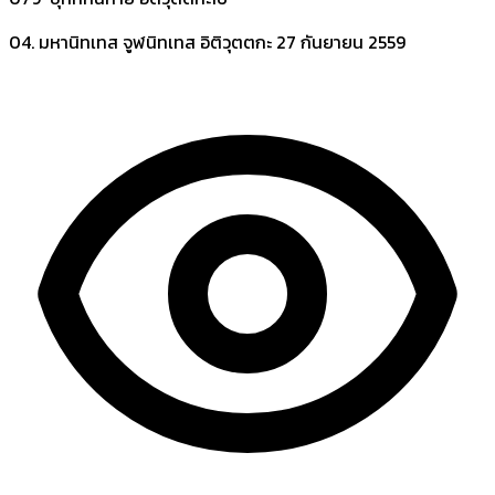
04. มหานิทเทส จูฬนิทเทส อิติวุตตกะ
27 กันยายน 2559