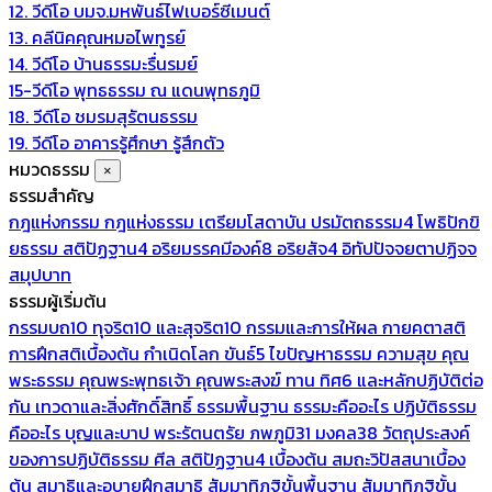
12. วีดีโอ บมจ.มหพันธ์ไฟเบอร์ซีเมนต์
13. คลีนิคคุณหมอไพทูรย์
14. วีดีโอ บ้านธรรมะรื่นรมย์
15-วีดีโอ พุทธธรรม ณ แดนพุทธภูมิ
18. วีดีโอ ชมรมสุรัตนธรรม
19. วีดีโอ อาคารรู้ศึกษา รู้สึกตัว
หมวดธรรม
×
ธรรมสำคัญ
กฎแห่งกรรม
กฎแห่งธรรม
เตรียมโสดาบัน
ปรมัตถธรรม4
โพธิปักขิ
ยธรรม
สติปัฏฐาน4
อริยมรรคมีองค์8
อริยสัจ4
อิทัปปัจจยตาปฏิจจ
สมุปบาท
ธรรมผู้เริ่มต้น
กรรมบถ10 ทุจริต10 และสุจริต10
กรรมและการให้ผล
กายคตาสติ
การฝึกสติเบื้องต้น
กำเนิดโลก
ขันธ์5
ไขปัญหาธรรม
ความสุข
คุณ
พระธรรม
คุณพระพุทธเจ้า
คุณพระสงฆ์
ทาน
ทิศ6 และหลักปฏิบัติต่อ
กัน
เทวดาและสิ่งศักดิ์สิทธิ์
ธรรมพื้นฐาน
ธรรมะคืออะไร ปฏิบัติธรรม
คืออะไร
บุญและบาป
พระรัตนตรัย
ภพภูมิ31
มงคล38
วัตถุประสงค์
ของการปฏิบัติธรรม
ศีล
สติปัฏฐาน4 เบื้องต้น
สมถะวิปัสสนาเบื้อง
ต้น
สมาธิและอุบายฝึกสมาธิ
สัมมาทิฏฐิขั้นพื้นฐาน
สัมมาทิฏฐิขั้น