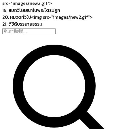
src="images/new2.gif">
19. สมถวิปัสสนาในพระไตรปิฎก
20. หมวดทั่วไป<img src="images/new2.gif">
21. ดีวีดีบรรยายธรรม