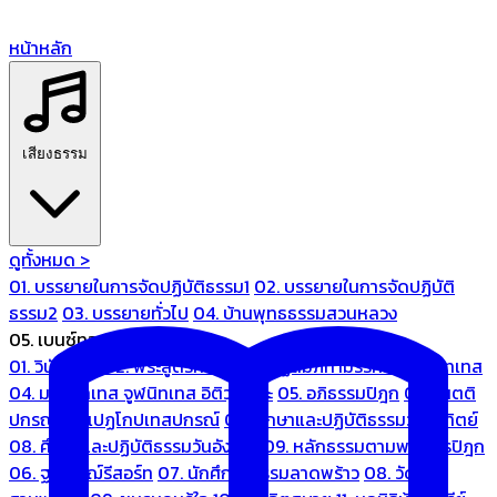
หน้าหลัก
เสียงธรรม
ดูทั้งหมด >
01. บรรยายในการจัดปฏิบัติธรรม1
02. บรรยายในการจัดปฏิบัติ
ธรรม2
03. บรรยายทั่วไป
04. บ้านพุทธธรรมสวนหลวง
05. เบนซ์ทองหล่อ
01. วินัยปิฎก
02. พระสูตรศึกษา
03. ปฏิสัมภิทามรรคและจูฬนิทเทส
04. มหานิทเทส จูฬนิทเทส อิติวุตตกะ
05. อภิธรรมปิฎก
06. เนตติ
ปกรณ์ และเปฏโกปเทสปกรณ์
07. ศึกษาและปฏิบัติธรรมวันอาทิตย์
08. ศึกษาและปฏิบัติธรรมวันอังคาร
09. หลักธรรมตามพระไตรปิฎก
06. ฐณิชาฌ์รีสอร์ท
07. นักศึกษาธรรมลาดพร้าว
08. วัด