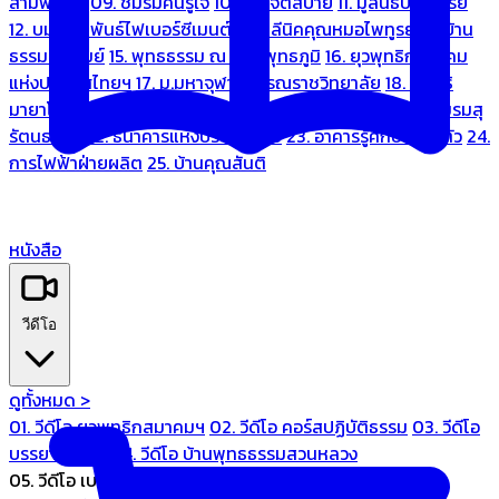
สามพระยา
09. ชมรมคนรู้ใจ
10. บ้านจิตสบาย
11. มูลนิธิบ้านอารีย์
12. บมจ.มหพันธ์ไฟเบอร์ซีเมนต์
13. คลีนิคคุณหมอไพทูรย์
14. บ้าน
ธรรมะรื่นรมย์
15. พุทธธรรม ณ แดนพุทธภูมิ
16. ยุวพุทธิกสมาคม
แห่งประเทศไทยฯ
17. ม.มหาจุฬาลงกรณราชวิทยาลัย
18. มูลนิธิ
มายาโคตมี
19. ariya wellness center
20. การบินไทย
21. ชมรมสุ
รัตนธรรม
22. ธนาคารแห่งประเทศไทย
23. อาคารรู้ศึกษารู้สึกตัว
24.
การไฟฟ้าฝ่ายผลิต
25. บ้านคุณสันติ
หนังสือ
วีดีโอ
ดูทั้งหมด >
01. วีดีโอ ยุวพุทธิกสมาคมฯ
02. วีดีโอ คอร์สปฏิบัติธรรม
03. วีดีโอ
บรรยายทั่วไป
04. วีดีโอ บ้านพุทธธรรมสวนหลวง
05. วีดีโอ เบนซ์ทองหล่อ