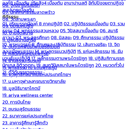
องค์8 เบื้องต้น
อริยสัจ4 เบื้องต้น
อานาปานสติ
อิทัปปัจจยตาปฏิจจ
06. ฐณิชาฌ์รีสอร์ท
สมุปบาทเบื้องต้น
07. นักศึกษาธรรมลาดพร้าว
ซีดีธรรม
08. วัดสามพระยา
01. อริยมรรคมีองค์ 8 ภาคปฏิบัติ
02. ปฏิบัติธรรมเบื้องต้น
03. รวม
09. ชมรมคนรู้ใจ
ธรรม
04. พุทธธรรมสวนหลวง
05. วิปัสสนาเบื้องต้น
06. สมาธิ
10. บ้านจิตสบาย
ภาวนา
07. พระสูตรศึกษา
08. นิสสยะ
09. ศึกษาธรรม ปฏิบัติธรรม
11. มูลนิธิบ้านอารีย์
10. พรหมจรรย์
11. ศึกษาและปฏิบัติธรรม
12. เส้นทางอริยะ
13. จิต
12. บมจ.มหพันธ์ไฟเบอร์ซีเมนต์
สงบเมื่อพบธรรม
14. พระสูตรแนวปฏิบัติ
15. แก่นหลักธรรม
16. ธัม
13. คลีนิคคุณหมอไพทูรย์
มานุธัมมปฏิบัติ
17. หลักธรรมตามพระไตรปิฎก
18. ปฏิสัมภิทามรรค
14. บ้านธรรมะรื่นรมย์
นิทเทส อิติวุตตกะ
19. สมถวิปัสสนาในพระไตรปิฎก
20. หมวดทั่วไป
15. พุทธธรรม ณ แดนพุทธภูมิ
21. ดีวีดีบรรยายธรรม
16. ยุวพุทธิกสมาคมแห่งประเทศไทยฯ
17. ม.มหาจุฬาลงกรณราชวิทยาลัย
18. มูลนิธิมายาโคตมี
19. ariya wellness center
20. การบินไทย
21. ชมรมสุรัตนธรรม
22. ธนาคารแห่งประเทศไทย
23. อาคารรู้ศึกษารู้สึกตัว