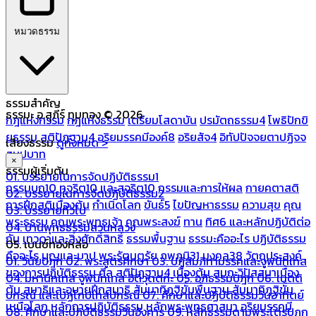
หมวดธรรม
ธรรมสำคัญ
ธรรมะ อ.สุภีร์ ทุมทอง © 2026
กฎแห่งกรรม
กฎแห่งธรรม
เตรียมโสดาบัน
ปรมัตถธรรม4
โพธิปักขิ
ยธรรม
สติปัฏฐาน4
อริยมรรคมีองค์8
อริยสัจ4
อิทัปปัจจยตาปฏิจจ
เสียงธรรม
ดูทั้งหมด >
สมุปบาท
×
ธรรมผู้เริ่มต้น
01. บรรยายในการจัดปฏิบัติธรรม1
กรรมบถ10 ทุจริต10 และสุจริต10
กรรมและการให้ผล
กายคตาสติ
02. บรรยายในการจัดปฏิบัติธรรม2
การฝึกสติเบื้องต้น
กำเนิดโลก
ขันธ์5
ไขปัญหาธรรม
ความสุข
คุณ
03. บรรยายทั่วไป
พระธรรม
คุณพระพุทธเจ้า
คุณพระสงฆ์
ทาน
ทิศ6 และหลักปฏิบัติต่อ
04. บ้านพุทธธรรมสวนหลวง
กัน
เทวดาและสิ่งศักดิ์สิทธิ์
ธรรมพื้นฐาน
ธรรมะคืออะไร ปฏิบัติธรรม
05. เบนซ์ทองหล่อ
คืออะไร
บุญและบาป
พระรัตนตรัย
ภพภูมิ31
มงคล38
วัตถุประสงค์
01. วินัยปิฎก
02. พระสูตรศึกษา
03. ปฏิสัมภิทามรรคและจูฬนิทเทส
ของการปฏิบัติธรรม
ศีล
สติปัฏฐาน4 เบื้องต้น
สมถะวิปัสสนาเบื้อง
04. มหานิทเทส จูฬนิทเทส อิติวุตตกะ
05. อภิธรรมปิฎก
06. เนตติ
ต้น
สมาธิและอุบายฝึกสมาธิ
สัมมาทิฏฐิขั้นพื้นฐาน
สัมมาทิฏฐิขั้น
ปกรณ์ และเปฏโกปเทสปกรณ์
07. ศึกษาและปฏิบัติธรรมวันอาทิตย์
เหนือโลก
หลักการปฏิบัติธรรม
หลักพระพุทธศาสนา
อริยมรรคมี
08. ศึกษาและปฏิบัติธรรมวันอังคาร
09. หลักธรรมตามพระไตรปิฎก