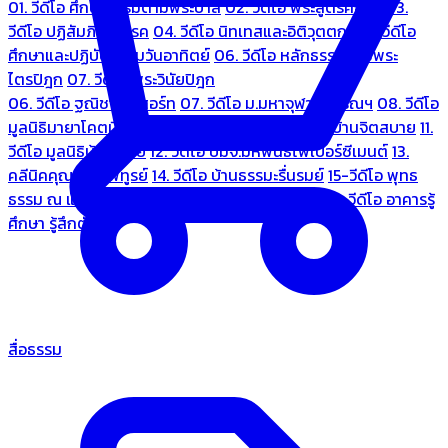
01. วีดีโอ ศึกษาธรรมตามพระบาลี
02. วีดีโอ พระสูตรศึกษา
03.
วีดีโอ ปฏิสัมภิทามรรค
04. วีดีโอ นิทเทสและอิติวุตตกะ
05. วีดีโอ
ศึกษาและปฏิบัติธรรมวันอาทิตย์
06. วีดีโอ หลักธรรมตามพระ
ไตรปิฎก
07. วีดีโอ พระวินัยปิฎก
06. วีดีโอ ฐณิชาฌ์รีสอร์ท
07. วีดีโอ ม.มหาจุฬาลงกรณฯ
08. วีดีโอ
มูลนิธิมายาโคตมี
09. วีดีโอ ชมรมคนรู้ใจ
10. วีดีโอ บ้านจิตสบาย
11.
วีดีโอ มูลนิธิบ้านอารีย์
12. วีดีโอ บมจ.มหพันธ์ไฟเบอร์ซีเมนต์
13.
คลีนิคคุณหมอไพทูรย์
14. วีดีโอ บ้านธรรมะรื่นรมย์
15-วีดีโอ พุทธ
ธรรม ณ แดนพุทธภูมิ
18. วีดีโอ ชมรมสุรัตนธรรม
19. วีดีโอ อาคารรู้
ศึกษา รู้สึกตัว
สื่อธรรม