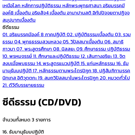
เหนือโลก
หลักการปฏิบัติธรรม
หลักพระพุทธศาสนา
อริยมรรคมี
องค์8 เบื้องต้น
อริยสัจ4 เบื้องต้น
อานาปานสติ
อิทัปปัจจยตาปฏิจจ
สมุปบาทเบื้องต้น
ซีดีธรรม
01. อริยมรรคมีองค์ 8 ภาคปฏิบัติ
02. ปฏิบัติธรรมเบื้องต้น
03. รวม
ธรรม
04. พุทธธรรมสวนหลวง
05. วิปัสสนาเบื้องต้น
06. สมาธิ
ภาวนา
07. พระสูตรศึกษา
08. นิสสยะ
09. ศึกษาธรรม ปฏิบัติธรรม
10. พรหมจรรย์
11. ศึกษาและปฏิบัติธรรม
12. เส้นทางอริยะ
13. จิต
สงบเมื่อพบธรรม
14. พระสูตรแนวปฏิบัติ
15. แก่นหลักธรรม
16. ธัม
มานุธัมมปฏิบัติ
17. หลักธรรมตามพระไตรปิฎก
18. ปฏิสัมภิทามรรค
นิทเทส อิติวุตตกะ
19. สมถวิปัสสนาในพระไตรปิฎก
20. หมวดทั่วไป
21. ดีวีดีบรรยายธรรม
ซีดีธรรม (CD/DVD)
จำนวนทั้งหมด 3 รายการ
16. ธัมมานุธัมมปฏิบัติ