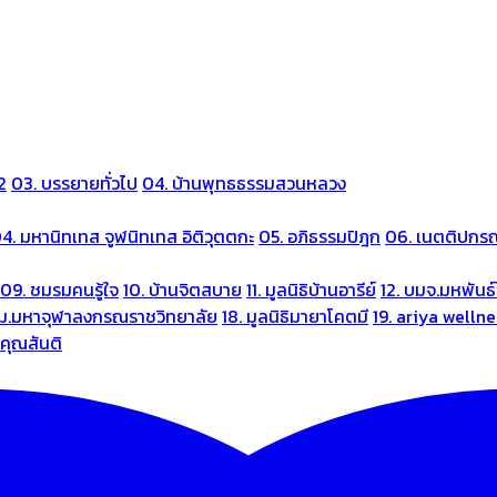
2
03. บรรยายทั่วไป
04. บ้านพุทธธรรมสวนหลวง
4. มหานิทเทส จูฬนิทเทส อิติวุตตกะ
05. อภิธรรมปิฎก
06. เนตติปกร
09. ชมรมคนรู้ใจ
10. บ้านจิตสบาย
11. มูลนิธิบ้านอารีย์
12. บมจ.มหพันธ์
 ม.มหาจุฬาลงกรณราชวิทยาลัย
18. มูลนิธิมายาโคตมี
19. ariya welln
นคุณสันติ