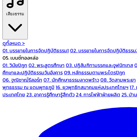
เสียงธรรม
ดูทั้งหมด >
01. บรรยายในการจัดปฏิบัติธรรม1
02. บรรยายในการจัดปฏิบัติธรรม
05. เบนซ์ทองหล่อ
01. วินัยปิฎก
02. พระสูตรศึกษา
03. ปฏิสัมภิทามรรคและจูฬนิทเทส
0
ศึกษาและปฏิบัติธรรมวันอังคาร
09. หลักธรรมตามพระไตรปิฎก
06. ฐณิชาฌ์รีสอร์ท
07. นักศึกษาธรรมลาดพร้าว
08. วัดสามพระยา
พุทธธรรม ณ แดนพุทธภูมิ
16. ยุวพุทธิกสมาคมแห่งประเทศไทยฯ
17.
ประเทศไทย
23. อาคารรู้ศึกษารู้สึกตัว
24. การไฟฟ้าฝ่ายผลิต
25. บ้า