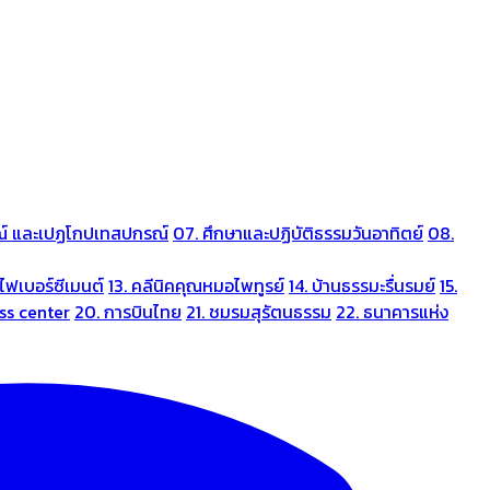
ณ์ และเปฏโกปเทสปกรณ์
07. ศึกษาและปฏิบัติธรรมวันอาทิตย์
08.
ไฟเบอร์ซีเมนต์
13. คลีนิคคุณหมอไพทูรย์
14. บ้านธรรมะรื่นรมย์
15.
ess center
20. การบินไทย
21. ชมรมสุรัตนธรรม
22. ธนาคารแห่ง