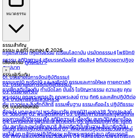
หมวดธรรม
ธรรมสำคัญ
ธรรมะ อ.สุภีร์ ทุมทอง © 2026
กฎแห่งกรรม
กฎแห่งธรรม
เตรียมโสดาบัน
ปรมัตถธรรม4
โพธิปักขิ
ยธรรม
สติปัฏฐาน4
อริยมรรคมีองค์8
อริยสัจ4
อิทัปปัจจยตาปฏิจจ
เสียงธรรม
ดูทั้งหมด >
สมุปบาท
×
ธรรมผู้เริ่มต้น
01. บรรยายในการจัดปฏิบัติธรรม1
กรรมบถ10 ทุจริต10 และสุจริต10
กรรมและการให้ผล
กายคตาสติ
02. บรรยายในการจัดปฏิบัติธรรม2
การฝึกสติเบื้องต้น
กำเนิดโลก
ขันธ์5
ไขปัญหาธรรม
ความสุข
คุณ
03. บรรยายทั่วไป
พระธรรม
คุณพระพุทธเจ้า
คุณพระสงฆ์
ทาน
ทิศ6 และหลักปฏิบัติต่อ
04. บ้านพุทธธรรมสวนหลวง
กัน
เทวดาและสิ่งศักดิ์สิทธิ์
ธรรมพื้นฐาน
ธรรมะคืออะไร ปฏิบัติธรรม
05. เบนซ์ทองหล่อ
คืออะไร
บุญและบาป
พระรัตนตรัย
ภพภูมิ31
มงคล38
วัตถุประสงค์
01. วินัยปิฎก
02. พระสูตรศึกษา
03. ปฏิสัมภิทามรรคและจูฬนิทเทส
ของการปฏิบัติธรรม
ศีล
สติปัฏฐาน4 เบื้องต้น
สมถะวิปัสสนาเบื้อง
04. มหานิทเทส จูฬนิทเทส อิติวุตตกะ
05. อภิธรรมปิฎก
06. เนตติ
ต้น
สมาธิและอุบายฝึกสมาธิ
สัมมาทิฏฐิขั้นพื้นฐาน
สัมมาทิฏฐิขั้น
ปกรณ์ และเปฏโกปเทสปกรณ์
07. ศึกษาและปฏิบัติธรรมวันอาทิตย์
เหนือโลก
หลักการปฏิบัติธรรม
หลักพระพุทธศาสนา
อริยมรรคมี
08. ศึกษาและปฏิบัติธรรมวันอังคาร
09. หลักธรรมตามพระไตรปิฎก