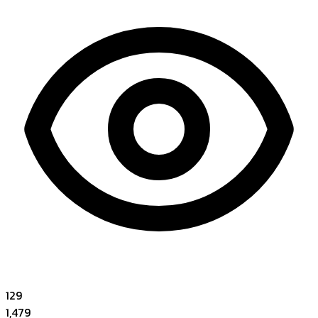
129
1,479