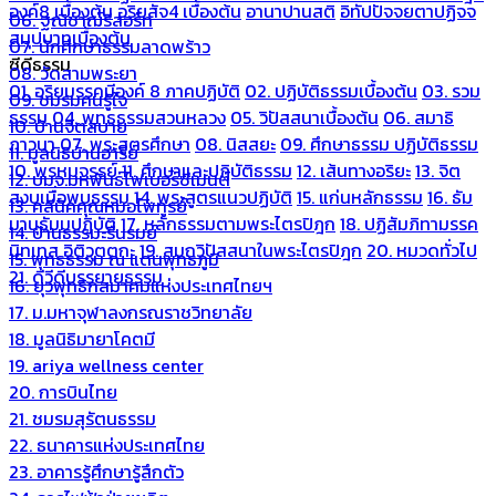
องค์8 เบื้องต้น
อริยสัจ4 เบื้องต้น
อานาปานสติ
อิทัปปัจจยตาปฏิจจ
06. ฐณิชาฌ์รีสอร์ท
สมุปบาทเบื้องต้น
07. นักศึกษาธรรมลาดพร้าว
ซีดีธรรม
08. วัดสามพระยา
01. อริยมรรคมีองค์ 8 ภาคปฏิบัติ
02. ปฏิบัติธรรมเบื้องต้น
03. รวม
09. ชมรมคนรู้ใจ
ธรรม
04. พุทธธรรมสวนหลวง
05. วิปัสสนาเบื้องต้น
06. สมาธิ
10. บ้านจิตสบาย
ภาวนา
07. พระสูตรศึกษา
08. นิสสยะ
09. ศึกษาธรรม ปฏิบัติธรรม
11. มูลนิธิบ้านอารีย์
10. พรหมจรรย์
11. ศึกษาและปฏิบัติธรรม
12. เส้นทางอริยะ
13. จิต
12. บมจ.มหพันธ์ไฟเบอร์ซีเมนต์
สงบเมื่อพบธรรม
14. พระสูตรแนวปฏิบัติ
15. แก่นหลักธรรม
16. ธัม
13. คลีนิคคุณหมอไพทูรย์
มานุธัมมปฏิบัติ
17. หลักธรรมตามพระไตรปิฎก
18. ปฏิสัมภิทามรรค
14. บ้านธรรมะรื่นรมย์
นิทเทส อิติวุตตกะ
19. สมถวิปัสสนาในพระไตรปิฎก
20. หมวดทั่วไป
15. พุทธธรรม ณ แดนพุทธภูมิ
21. ดีวีดีบรรยายธรรม
16. ยุวพุทธิกสมาคมแห่งประเทศไทยฯ
17. ม.มหาจุฬาลงกรณราชวิทยาลัย
18. มูลนิธิมายาโคตมี
19. ariya wellness center
20. การบินไทย
21. ชมรมสุรัตนธรรม
22. ธนาคารแห่งประเทศไทย
23. อาคารรู้ศึกษารู้สึกตัว