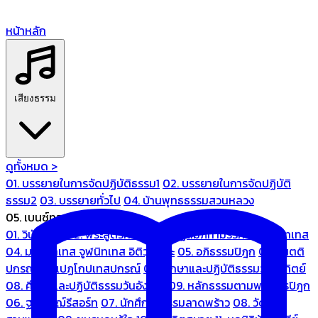
หน้าหลัก
เสียงธรรม
ดูทั้งหมด >
01. บรรยายในการจัดปฏิบัติธรรม1
02. บรรยายในการจัดปฏิบัติ
ธรรม2
03. บรรยายทั่วไป
04. บ้านพุทธธรรมสวนหลวง
05. เบนซ์ทองหล่อ
01. วินัยปิฎก
02. พระสูตรศึกษา
03. ปฏิสัมภิทามรรคและจูฬนิทเทส
04. มหานิทเทส จูฬนิทเทส อิติวุตตกะ
05. อภิธรรมปิฎก
06. เนตติ
ปกรณ์ และเปฏโกปเทสปกรณ์
07. ศึกษาและปฏิบัติธรรมวันอาทิตย์
08. ศึกษาและปฏิบัติธรรมวันอังคาร
09. หลักธรรมตามพระไตรปิฎก
06. ฐณิชาฌ์รีสอร์ท
07. นักศึกษาธรรมลาดพร้าว
08. วัด