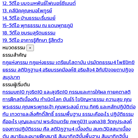
12. วีดีโอ บมจ.มหพันธ์ไฟเบอร์ซีเมนต์
13. คลีนิคคุณหมอไพทูรย์
14. วีดีโอ บ้านธรรมะรื่นรมย์
15-วีดีโอ พุทธธรรม ณ แดนพุทธภูมิ
18. วีดีโอ ชมรมสุรัตนธรรม
19. วีดีโอ อาคารรู้ศึกษา รู้สึกตัว
หมวดธรรม
×
ธรรมสำคัญ
กฎแห่งกรรม
กฎแห่งธรรม
เตรียมโสดาบัน
ปรมัตถธรรม4
โพธิปักขิ
ยธรรม
สติปัฏฐาน4
อริยมรรคมีองค์8
อริยสัจ4
อิทัปปัจจยตาปฏิจจ
สมุปบาท
ธรรมผู้เริ่มต้น
กรรมบถ10 ทุจริต10 และสุจริต10
กรรมและการให้ผล
กายคตาสติ
การฝึกสติเบื้องต้น
กำเนิดโลก
ขันธ์5
ไขปัญหาธรรม
ความสุข
คุณ
พระธรรม
คุณพระพุทธเจ้า
คุณพระสงฆ์
ทาน
ทิศ6 และหลักปฏิบัติต่อ
กัน
เทวดาและสิ่งศักดิ์สิทธิ์
ธรรมพื้นฐาน
ธรรมะคืออะไร ปฏิบัติธรรม
คืออะไร
บุญและบาป
พระรัตนตรัย
ภพภูมิ31
มงคล38
วัตถุประสงค์
ของการปฏิบัติธรรม
ศีล
สติปัฏฐาน4 เบื้องต้น
สมถะวิปัสสนาเบื้อง
ต้น
สมาธิและอุบายฝึกสมาธิ
สัมมาทิฏฐิขั้นพื้นฐาน
สัมมาทิฏฐิขั้น