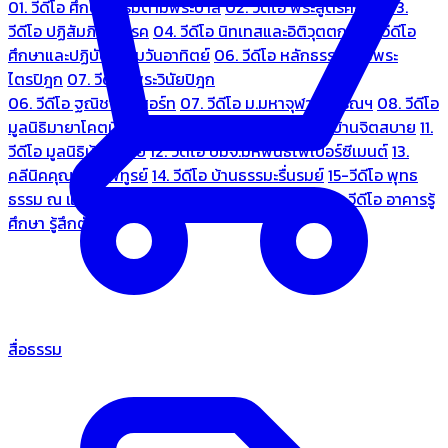
01. วีดีโอ ศึกษาธรรมตามพระบาลี
02. วีดีโอ พระสูตรศึกษา
03.
วีดีโอ ปฏิสัมภิทามรรค
04. วีดีโอ นิทเทสและอิติวุตตกะ
05. วีดีโอ
ศึกษาและปฏิบัติธรรมวันอาทิตย์
06. วีดีโอ หลักธรรมตามพระ
ไตรปิฎก
07. วีดีโอ พระวินัยปิฎก
06. วีดีโอ ฐณิชาฌ์รีสอร์ท
07. วีดีโอ ม.มหาจุฬาลงกรณฯ
08. วีดีโอ
มูลนิธิมายาโคตมี
09. วีดีโอ ชมรมคนรู้ใจ
10. วีดีโอ บ้านจิตสบาย
11.
วีดีโอ มูลนิธิบ้านอารีย์
12. วีดีโอ บมจ.มหพันธ์ไฟเบอร์ซีเมนต์
13.
คลีนิคคุณหมอไพทูรย์
14. วีดีโอ บ้านธรรมะรื่นรมย์
15-วีดีโอ พุทธ
ธรรม ณ แดนพุทธภูมิ
18. วีดีโอ ชมรมสุรัตนธรรม
19. วีดีโอ อาคารรู้
ศึกษา รู้สึกตัว
สื่อธรรม