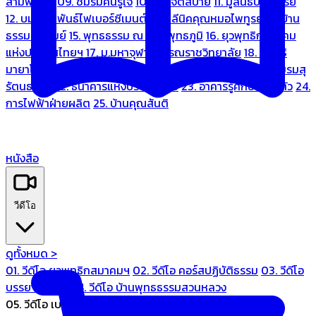
สามพระยา
09. ชมรมคนรู้ใจ
10. บ้านจิตสบาย
11. มูลนิธิบ้านอารีย์
12. บมจ.มหพันธ์ไฟเบอร์ซีเมนต์
13. คลีนิคคุณหมอไพทูรย์
14. บ้าน
ธรรมะรื่นรมย์
15. พุทธธรรม ณ แดนพุทธภูมิ
16. ยุวพุทธิกสมาคม
แห่งประเทศไทยฯ
17. ม.มหาจุฬาลงกรณราชวิทยาลัย
18. มูลนิธิ
มายาโคตมี
19. ariya wellness center
20. การบินไทย
21. ชมรมสุ
รัตนธรรม
22. ธนาคารแห่งประเทศไทย
23. อาคารรู้ศึกษารู้สึกตัว
24.
การไฟฟ้าฝ่ายผลิต
25. บ้านคุณสันติ
หนังสือ
วีดีโอ
ดูทั้งหมด >
01. วีดีโอ ยุวพุทธิกสมาคมฯ
02. วีดีโอ คอร์สปฏิบัติธรรม
03. วีดีโอ
บรรยายทั่วไป
04. วีดีโอ บ้านพุทธธรรมสวนหลวง
05. วีดีโอ เบนซ์ทองหล่อ