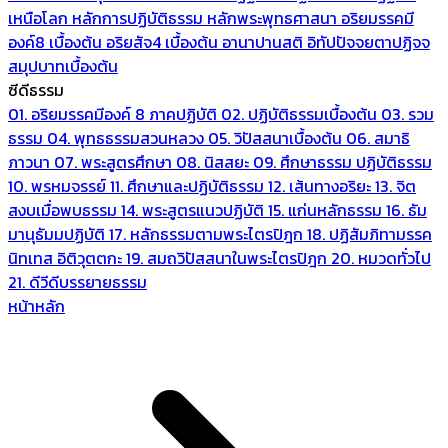
เหนือโลก
หลักการปฏิบัติธรรม
หลักพระพุทธศาสนา
อริยมรรคมี
องค์8 เบื้องต้น
อริยสัจ4 เบื้องต้น
อานาปานสติ
อิทัปปัจจยตาปฏิจจ
สมุปบาทเบื้องต้น
ซีดีธรรม
01. อริยมรรคมีองค์ 8 ภาคปฏิบัติ
02. ปฏิบัติธรรมเบื้องต้น
03. รวม
ธรรม
04. พุทธธรรมสวนหลวง
05. วิปัสสนาเบื้องต้น
06. สมาธิ
ภาวนา
07. พระสูตรศึกษา
08. นิสสยะ
09. ศึกษาธรรม ปฏิบัติธรรม
10. พรหมจรรย์
11. ศึกษาและปฏิบัติธรรม
12. เส้นทางอริยะ
13. จิต
สงบเมื่อพบธรรม
14. พระสูตรแนวปฏิบัติ
15. แก่นหลักธรรม
16. ธัม
มานุธัมมปฏิบัติ
17. หลักธรรมตามพระไตรปิฎก
18. ปฏิสัมภิทามรรค
นิทเทส อิติวุตตกะ
19. สมถวิปัสสนาในพระไตรปิฎก
20. หมวดทั่วไป
21. ดีวีดีบรรยายธรรม
หน้าหลัก