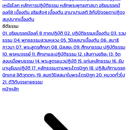
เหนือโลก
หลักการปฏิบัติธรรม
หลักพระพุทธศาสนา
อริยมรรคมี
องค์8 เบื้องต้น
อริยสัจ4 เบื้องต้น
อานาปานสติ
อิทัปปัจจยตาปฏิจจ
สมุปบาทเบื้องต้น
ซีดีธรรม
01. อริยมรรคมีองค์ 8 ภาคปฏิบัติ
02. ปฏิบัติธรรมเบื้องต้น
03. รวม
ธรรม
04. พุทธธรรมสวนหลวง
05. วิปัสสนาเบื้องต้น
06. สมาธิ
ภาวนา
07. พระสูตรศึกษา
08. นิสสยะ
09. ศึกษาธรรม ปฏิบัติธรรม
10. พรหมจรรย์
11. ศึกษาและปฏิบัติธรรม
12. เส้นทางอริยะ
13. จิต
สงบเมื่อพบธรรม
14. พระสูตรแนวปฏิบัติ
15. แก่นหลักธรรม
16. ธัม
มานุธัมมปฏิบัติ
17. หลักธรรมตามพระไตรปิฎก
18. ปฏิสัมภิทามรรค
นิทเทส อิติวุตตกะ
19. สมถวิปัสสนาในพระไตรปิฎก
20. หมวดทั่วไป
21. ดีวีดีบรรยายธรรม
หน้าหลัก