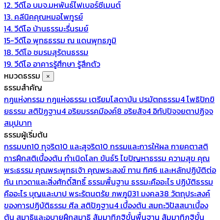
12. วีดีโอ บมจ.มหพันธ์ไฟเบอร์ซีเมนต์
13. คลีนิคคุณหมอไพทูรย์
14. วีดีโอ บ้านธรรมะรื่นรมย์
15-วีดีโอ พุทธธรรม ณ แดนพุทธภูมิ
18. วีดีโอ ชมรมสุรัตนธรรม
19. วีดีโอ อาคารรู้ศึกษา รู้สึกตัว
หมวดธรรม
×
ธรรมสำคัญ
กฎแห่งกรรม
กฎแห่งธรรม
เตรียมโสดาบัน
ปรมัตถธรรม4
โพธิปักขิ
ยธรรม
สติปัฏฐาน4
อริยมรรคมีองค์8
อริยสัจ4
อิทัปปัจจยตาปฏิจจ
สมุปบาท
ธรรมผู้เริ่มต้น
กรรมบถ10 ทุจริต10 และสุจริต10
กรรมและการให้ผล
กายคตาสติ
การฝึกสติเบื้องต้น
กำเนิดโลก
ขันธ์5
ไขปัญหาธรรม
ความสุข
คุณ
พระธรรม
คุณพระพุทธเจ้า
คุณพระสงฆ์
ทาน
ทิศ6 และหลักปฏิบัติต่อ
กัน
เทวดาและสิ่งศักดิ์สิทธิ์
ธรรมพื้นฐาน
ธรรมะคืออะไร ปฏิบัติธรรม
คืออะไร
บุญและบาป
พระรัตนตรัย
ภพภูมิ31
มงคล38
วัตถุประสงค์
ของการปฏิบัติธรรม
ศีล
สติปัฏฐาน4 เบื้องต้น
สมถะวิปัสสนาเบื้อง
ต้น
สมาธิและอุบายฝึกสมาธิ
สัมมาทิฏฐิขั้นพื้นฐาน
สัมมาทิฏฐิขั้น