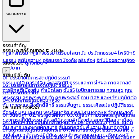
หมวดธรรม
ธรรมสำคัญ
ธรรมะ อ.สุภีร์ ทุมทอง © 2026
กฎแห่งกรรม
กฎแห่งธรรม
เตรียมโสดาบัน
ปรมัตถธรรม4
โพธิปักขิ
ยธรรม
สติปัฏฐาน4
อริยมรรคมีองค์8
อริยสัจ4
อิทัปปัจจยตาปฏิจจ
เสียงธรรม
ดูทั้งหมด >
สมุปบาท
×
ธรรมผู้เริ่มต้น
01. บรรยายในการจัดปฏิบัติธรรม1
กรรมบถ10 ทุจริต10 และสุจริต10
กรรมและการให้ผล
กายคตาสติ
02. บรรยายในการจัดปฏิบัติธรรม2
การฝึกสติเบื้องต้น
กำเนิดโลก
ขันธ์5
ไขปัญหาธรรม
ความสุข
คุณ
03. บรรยายทั่วไป
พระธรรม
คุณพระพุทธเจ้า
คุณพระสงฆ์
ทาน
ทิศ6 และหลักปฏิบัติต่อ
04. บ้านพุทธธรรมสวนหลวง
กัน
เทวดาและสิ่งศักดิ์สิทธิ์
ธรรมพื้นฐาน
ธรรมะคืออะไร ปฏิบัติธรรม
05. เบนซ์ทองหล่อ
คืออะไร
บุญและบาป
พระรัตนตรัย
ภพภูมิ31
มงคล38
วัตถุประสงค์
01. วินัยปิฎก
02. พระสูตรศึกษา
03. ปฏิสัมภิทามรรคและจูฬนิทเทส
ของการปฏิบัติธรรม
ศีล
สติปัฏฐาน4 เบื้องต้น
สมถะวิปัสสนาเบื้อง
04. มหานิทเทส จูฬนิทเทส อิติวุตตกะ
05. อภิธรรมปิฎก
06. เนตติ
ต้น
สมาธิและอุบายฝึกสมาธิ
สัมมาทิฏฐิขั้นพื้นฐาน
สัมมาทิฏฐิขั้น
ปกรณ์ และเปฏโกปเทสปกรณ์
07. ศึกษาและปฏิบัติธรรมวันอาทิตย์
เหนือโลก
หลักการปฏิบัติธรรม
หลักพระพุทธศาสนา
อริยมรรคมี
08. ศึกษาและปฏิบัติธรรมวันอังคาร
09. หลักธรรมตามพระไตรปิฎก