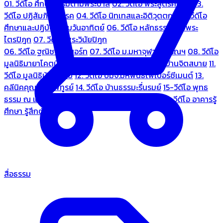
01. วีดีโอ ศึกษาธรรมตามพระบาลี
02. วีดีโอ พระสูตรศึกษา
03.
วีดีโอ ปฏิสัมภิทามรรค
04. วีดีโอ นิทเทสและอิติวุตตกะ
05. วีดีโอ
ศึกษาและปฏิบัติธรรมวันอาทิตย์
06. วีดีโอ หลักธรรมตามพระ
ไตรปิฎก
07. วีดีโอ พระวินัยปิฎก
06. วีดีโอ ฐณิชาฌ์รีสอร์ท
07. วีดีโอ ม.มหาจุฬาลงกรณฯ
08. วีดีโอ
มูลนิธิมายาโคตมี
09. วีดีโอ ชมรมคนรู้ใจ
10. วีดีโอ บ้านจิตสบาย
11.
วีดีโอ มูลนิธิบ้านอารีย์
12. วีดีโอ บมจ.มหพันธ์ไฟเบอร์ซีเมนต์
13.
คลีนิคคุณหมอไพทูรย์
14. วีดีโอ บ้านธรรมะรื่นรมย์
15-วีดีโอ พุทธ
ธรรม ณ แดนพุทธภูมิ
18. วีดีโอ ชมรมสุรัตนธรรม
19. วีดีโอ อาคารรู้
ศึกษา รู้สึกตัว
สื่อธรรม