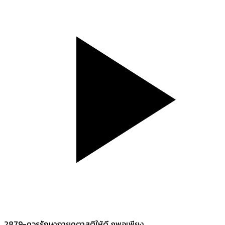
2879-ควรรักษากายคตาสติให้ดี ภูพอเพียง