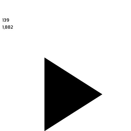
139
1,882