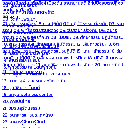
องค์8 เบื้องต้น
อริยสัจ4 เบื้องต้น
อานาปานสติ
อิทัปปัจจยตาปฏิจจ
06. ฐณิชาฌ์รีสอร์ท
สมุปบาทเบื้องต้น
07. นักศึกษาธรรมลาดพร้าว
ซีดีธรรม
08. วัดสามพระยา
01. อริยมรรคมีองค์ 8 ภาคปฏิบัติ
02. ปฏิบัติธรรมเบื้องต้น
03. รวม
09. ชมรมคนรู้ใจ
ธรรม
04. พุทธธรรมสวนหลวง
05. วิปัสสนาเบื้องต้น
06. สมาธิ
10. บ้านจิตสบาย
ภาวนา
07. พระสูตรศึกษา
08. นิสสยะ
09. ศึกษาธรรม ปฏิบัติธรรม
11. มูลนิธิบ้านอารีย์
10. พรหมจรรย์
11. ศึกษาและปฏิบัติธรรม
12. เส้นทางอริยะ
13. จิต
12. บมจ.มหพันธ์ไฟเบอร์ซีเมนต์
สงบเมื่อพบธรรม
14. พระสูตรแนวปฏิบัติ
15. แก่นหลักธรรม
16. ธัม
13. คลีนิคคุณหมอไพทูรย์
มานุธัมมปฏิบัติ
17. หลักธรรมตามพระไตรปิฎก
18. ปฏิสัมภิทามรรค
14. บ้านธรรมะรื่นรมย์
นิทเทส อิติวุตตกะ
19. สมถวิปัสสนาในพระไตรปิฎก
20. หมวดทั่วไป
15. พุทธธรรม ณ แดนพุทธภูมิ
21. ดีวีดีบรรยายธรรม
16. ยุวพุทธิกสมาคมแห่งประเทศไทยฯ
17. ม.มหาจุฬาลงกรณราชวิทยาลัย
18. มูลนิธิมายาโคตมี
19. ariya wellness center
20. การบินไทย
21. ชมรมสุรัตนธรรม
22. ธนาคารแห่งประเทศไทย
23. อาคารรู้ศึกษารู้สึกตัว