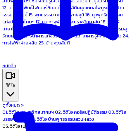
สามพระยา
09. ชมรมคนรู้ใจ
10. บ้านจิตสบาย
11. มูลนิธิบ้านอารีย์
12. บมจ.มหพันธ์ไฟเบอร์ซีเมนต์
13. คลีนิคคุณหมอไพทูรย์
14. บ้าน
ธรรมะรื่นรมย์
15. พุทธธรรม ณ แดนพุทธภูมิ
16. ยุวพุทธิกสมาคม
แห่งประเทศไทยฯ
17. ม.มหาจุฬาลงกรณราชวิทยาลัย
18. มูลนิธิ
มายาโคตมี
19. ariya wellness center
20. การบินไทย
21. ชมรมสุ
รัตนธรรม
22. ธนาคารแห่งประเทศไทย
23. อาคารรู้ศึกษารู้สึกตัว
24.
การไฟฟ้าฝ่ายผลิต
25. บ้านคุณสันติ
หนังสือ
วีดีโอ
ดูทั้งหมด >
01. วีดีโอ ยุวพุทธิกสมาคมฯ
02. วีดีโอ คอร์สปฏิบัติธรรม
03. วีดีโอ
บรรยายทั่วไป
04. วีดีโอ บ้านพุทธธรรมสวนหลวง
05. วีดีโอ เบนซ์ทองหล่อ