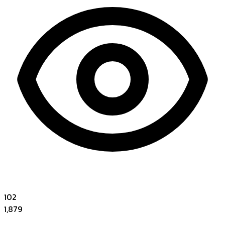
102
1,879