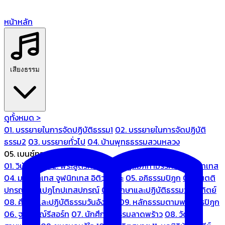
หน้าหลัก
เสียงธรรม
ดูทั้งหมด >
01. บรรยายในการจัดปฏิบัติธรรม1
02. บรรยายในการจัดปฏิบัติ
ธรรม2
03. บรรยายทั่วไป
04. บ้านพุทธธรรมสวนหลวง
05. เบนซ์ทองหล่อ
01. วินัยปิฎก
02. พระสูตรศึกษา
03. ปฏิสัมภิทามรรคและจูฬนิทเทส
04. มหานิทเทส จูฬนิทเทส อิติวุตตกะ
05. อภิธรรมปิฎก
06. เนตติ
ปกรณ์ และเปฏโกปเทสปกรณ์
07. ศึกษาและปฏิบัติธรรมวันอาทิตย์
08. ศึกษาและปฏิบัติธรรมวันอังคาร
09. หลักธรรมตามพระไตรปิฎก
06. ฐณิชาฌ์รีสอร์ท
07. นักศึกษาธรรมลาดพร้าว
08. วัด