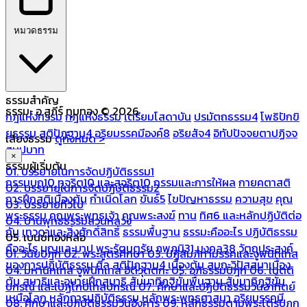
หมวดธรรม
ธรรมสำคัญ
ธรรมะ อ.สุภีร์ ทุมทอง © 2026
กฎแห่งกรรม
กฎแห่งธรรม
เตรียมโสดาบัน
ปรมัตถธรรม4
โพธิปักขิ
ยธรรม
สติปัฏฐาน4
อริยมรรคมีองค์8
อริยสัจ4
อิทัปปัจจยตาปฏิจจ
เสียงธรรม
ดูทั้งหมด >
สมุปบาท
×
ธรรมผู้เริ่มต้น
01. บรรยายในการจัดปฏิบัติธรรม1
กรรมบถ10 ทุจริต10 และสุจริต10
กรรมและการให้ผล
กายคตาสติ
02. บรรยายในการจัดปฏิบัติธรรม2
การฝึกสติเบื้องต้น
กำเนิดโลก
ขันธ์5
ไขปัญหาธรรม
ความสุข
คุณ
03. บรรยายทั่วไป
พระธรรม
คุณพระพุทธเจ้า
คุณพระสงฆ์
ทาน
ทิศ6 และหลักปฏิบัติต่อ
04. บ้านพุทธธรรมสวนหลวง
กัน
เทวดาและสิ่งศักดิ์สิทธิ์
ธรรมพื้นฐาน
ธรรมะคืออะไร ปฏิบัติธรรม
05. เบนซ์ทองหล่อ
คืออะไร
บุญและบาป
พระรัตนตรัย
ภพภูมิ31
มงคล38
วัตถุประสงค์
01. วินัยปิฎก
02. พระสูตรศึกษา
03. ปฏิสัมภิทามรรคและจูฬนิทเทส
ของการปฏิบัติธรรม
ศีล
สติปัฏฐาน4 เบื้องต้น
สมถะวิปัสสนาเบื้อง
04. มหานิทเทส จูฬนิทเทส อิติวุตตกะ
05. อภิธรรมปิฎก
06. เนตติ
ต้น
สมาธิและอุบายฝึกสมาธิ
สัมมาทิฏฐิขั้นพื้นฐาน
สัมมาทิฏฐิขั้น
ปกรณ์ และเปฏโกปเทสปกรณ์
07. ศึกษาและปฏิบัติธรรมวันอาทิตย์
เหนือโลก
หลักการปฏิบัติธรรม
หลักพระพุทธศาสนา
อริยมรรคมี
08. ศึกษาและปฏิบัติธรรมวันอังคาร
09. หลักธรรมตามพระไตรปิฎก