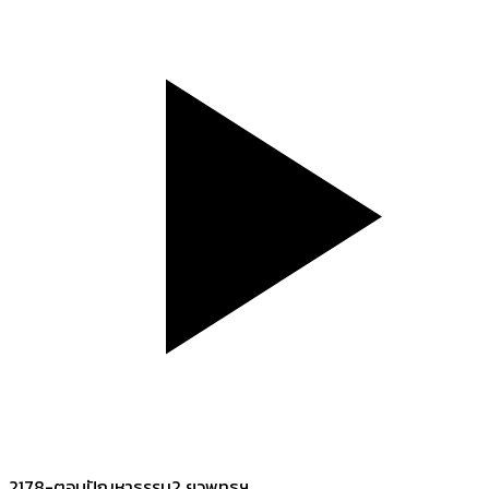
2178-ตอบปัญหาธรรม2 ยุวพุทธฯ