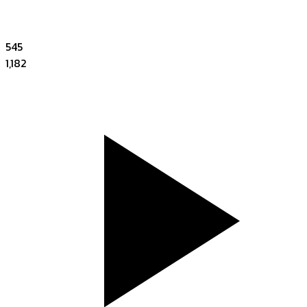
545
1,182