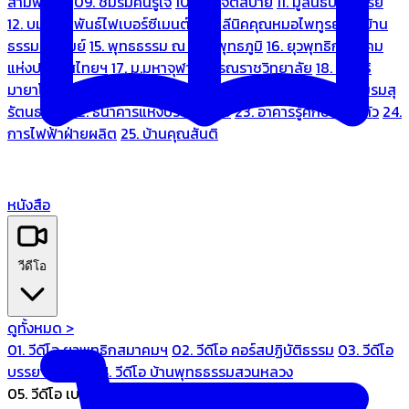
สามพระยา
09. ชมรมคนรู้ใจ
10. บ้านจิตสบาย
11. มูลนิธิบ้านอารีย์
12. บมจ.มหพันธ์ไฟเบอร์ซีเมนต์
13. คลีนิคคุณหมอไพทูรย์
14. บ้าน
ธรรมะรื่นรมย์
15. พุทธธรรม ณ แดนพุทธภูมิ
16. ยุวพุทธิกสมาคม
แห่งประเทศไทยฯ
17. ม.มหาจุฬาลงกรณราชวิทยาลัย
18. มูลนิธิ
มายาโคตมี
19. ariya wellness center
20. การบินไทย
21. ชมรมสุ
รัตนธรรม
22. ธนาคารแห่งประเทศไทย
23. อาคารรู้ศึกษารู้สึกตัว
24.
การไฟฟ้าฝ่ายผลิต
25. บ้านคุณสันติ
หนังสือ
วีดีโอ
ดูทั้งหมด >
01. วีดีโอ ยุวพุทธิกสมาคมฯ
02. วีดีโอ คอร์สปฏิบัติธรรม
03. วีดีโอ
บรรยายทั่วไป
04. วีดีโอ บ้านพุทธธรรมสวนหลวง
05. วีดีโอ เบนซ์ทองหล่อ