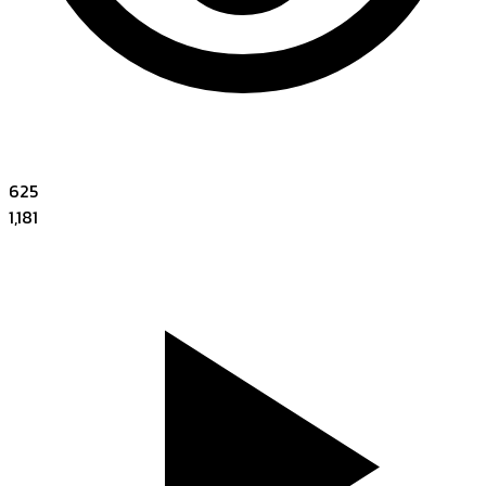
625
1,181