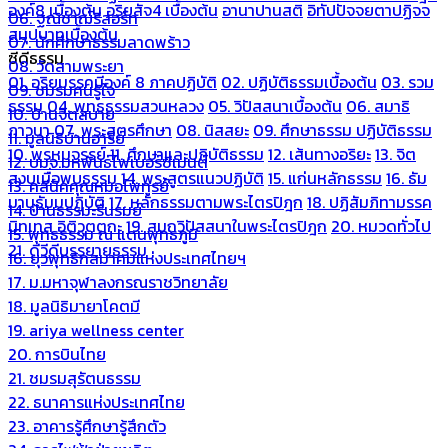
องค์8 เบื้องต้น
อริยสัจ4 เบื้องต้น
อานาปานสติ
อิทัปปัจจยตาปฏิจจ
06. ฐณิชาฌ์รีสอร์ท
สมุปบาทเบื้องต้น
07. นักศึกษาธรรมลาดพร้าว
ซีดีธรรม
08. วัดสามพระยา
01. อริยมรรคมีองค์ 8 ภาคปฏิบัติ
02. ปฏิบัติธรรมเบื้องต้น
03. รวม
09. ชมรมคนรู้ใจ
ธรรม
04. พุทธธรรมสวนหลวง
05. วิปัสสนาเบื้องต้น
06. สมาธิ
10. บ้านจิตสบาย
ภาวนา
07. พระสูตรศึกษา
08. นิสสยะ
09. ศึกษาธรรม ปฏิบัติธรรม
11. มูลนิธิบ้านอารีย์
10. พรหมจรรย์
11. ศึกษาและปฏิบัติธรรม
12. เส้นทางอริยะ
13. จิต
12. บมจ.มหพันธ์ไฟเบอร์ซีเมนต์
สงบเมื่อพบธรรม
14. พระสูตรแนวปฏิบัติ
15. แก่นหลักธรรม
16. ธัม
13. คลีนิคคุณหมอไพทูรย์
มานุธัมมปฏิบัติ
17. หลักธรรมตามพระไตรปิฎก
18. ปฏิสัมภิทามรรค
14. บ้านธรรมะรื่นรมย์
นิทเทส อิติวุตตกะ
19. สมถวิปัสสนาในพระไตรปิฎก
20. หมวดทั่วไป
15. พุทธธรรม ณ แดนพุทธภูมิ
21. ดีวีดีบรรยายธรรม
16. ยุวพุทธิกสมาคมแห่งประเทศไทยฯ
17. ม.มหาจุฬาลงกรณราชวิทยาลัย
18. มูลนิธิมายาโคตมี
19. ariya wellness center
20. การบินไทย
21. ชมรมสุรัตนธรรม
22. ธนาคารแห่งประเทศไทย
23. อาคารรู้ศึกษารู้สึกตัว