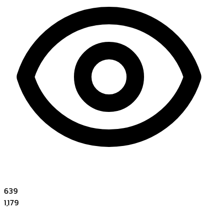
639
1,179