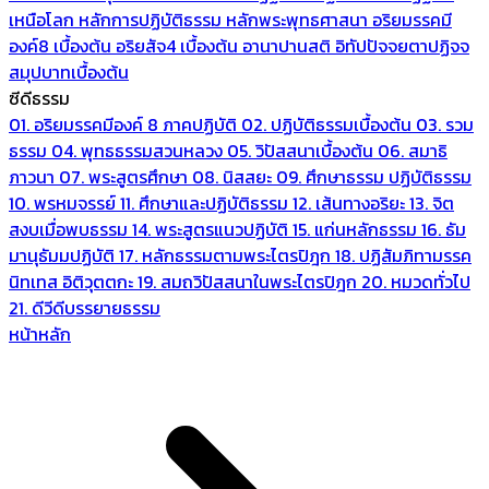
เหนือโลก
หลักการปฏิบัติธรรม
หลักพระพุทธศาสนา
อริยมรรคมี
องค์8 เบื้องต้น
อริยสัจ4 เบื้องต้น
อานาปานสติ
อิทัปปัจจยตาปฏิจจ
สมุปบาทเบื้องต้น
ซีดีธรรม
01. อริยมรรคมีองค์ 8 ภาคปฏิบัติ
02. ปฏิบัติธรรมเบื้องต้น
03. รวม
ธรรม
04. พุทธธรรมสวนหลวง
05. วิปัสสนาเบื้องต้น
06. สมาธิ
ภาวนา
07. พระสูตรศึกษา
08. นิสสยะ
09. ศึกษาธรรม ปฏิบัติธรรม
10. พรหมจรรย์
11. ศึกษาและปฏิบัติธรรม
12. เส้นทางอริยะ
13. จิต
สงบเมื่อพบธรรม
14. พระสูตรแนวปฏิบัติ
15. แก่นหลักธรรม
16. ธัม
มานุธัมมปฏิบัติ
17. หลักธรรมตามพระไตรปิฎก
18. ปฏิสัมภิทามรรค
นิทเทส อิติวุตตกะ
19. สมถวิปัสสนาในพระไตรปิฎก
20. หมวดทั่วไป
21. ดีวีดีบรรยายธรรม
หน้าหลัก