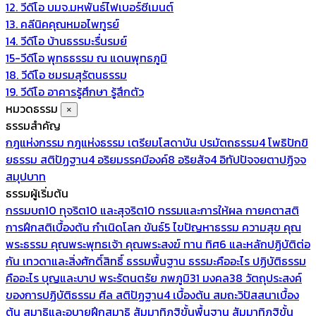
12. วีดีโอ บมจ.มหพันธ์ไฟเบอร์ซีเมนต์
13. คลีนิคคุณหมอไพทูรย์
14. วีดีโอ บ้านธรรมะรื่นรมย์
15-วีดีโอ พุทธธรรม ณ แดนพุทธภูมิ
18. วีดีโอ ชมรมสุรัตนธรรม
19. วีดีโอ อาคารรู้ศึกษา รู้สึกตัว
หมวดธรรม
×
ธรรมสำคัญ
กฎแห่งกรรม
กฎแห่งธรรม
เตรียมโสดาบัน
ปรมัตถธรรม4
โพธิปักขิ
ยธรรม
สติปัฏฐาน4
อริยมรรคมีองค์8
อริยสัจ4
อิทัปปัจจยตาปฏิจจ
สมุปบาท
ธรรมผู้เริ่มต้น
กรรมบถ10 ทุจริต10 และสุจริต10
กรรมและการให้ผล
กายคตาสติ
การฝึกสติเบื้องต้น
กำเนิดโลก
ขันธ์5
ไขปัญหาธรรม
ความสุข
คุณ
พระธรรม
คุณพระพุทธเจ้า
คุณพระสงฆ์
ทาน
ทิศ6 และหลักปฏิบัติต่อ
กัน
เทวดาและสิ่งศักดิ์สิทธิ์
ธรรมพื้นฐาน
ธรรมะคืออะไร ปฏิบัติธรรม
คืออะไร
บุญและบาป
พระรัตนตรัย
ภพภูมิ31
มงคล38
วัตถุประสงค์
ของการปฏิบัติธรรม
ศีล
สติปัฏฐาน4 เบื้องต้น
สมถะวิปัสสนาเบื้อง
ต้น
สมาธิและอุบายฝึกสมาธิ
สัมมาทิฏฐิขั้นพื้นฐาน
สัมมาทิฏฐิขั้น