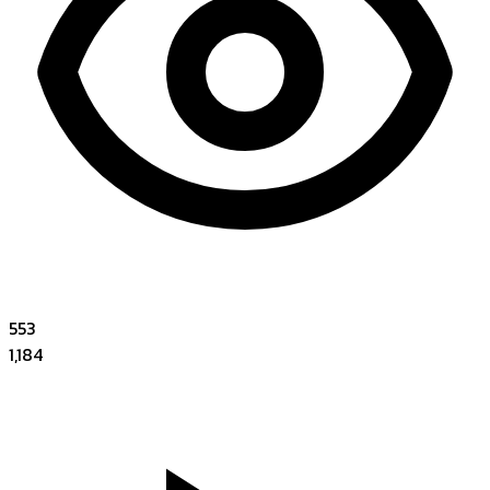
553
1,184