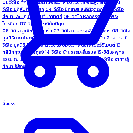
01. วีดีโอ ศึกษาธรรมตามพระบาลี
02. วีดีโอ พระสูตรศึกษา
03.
วีดีโอ ปฏิสัมภิทามรรค
04. วีดีโอ นิทเทสและอิติวุตตกะ
05. วีดีโอ
ศึกษาและปฏิบัติธรรมวันอาทิตย์
06. วีดีโอ หลักธรรมตามพระ
ไตรปิฎก
07. วีดีโอ พระวินัยปิฎก
06. วีดีโอ ฐณิชาฌ์รีสอร์ท
07. วีดีโอ ม.มหาจุฬาลงกรณฯ
08. วีดีโอ
มูลนิธิมายาโคตมี
09. วีดีโอ ชมรมคนรู้ใจ
10. วีดีโอ บ้านจิตสบาย
11.
วีดีโอ มูลนิธิบ้านอารีย์
12. วีดีโอ บมจ.มหพันธ์ไฟเบอร์ซีเมนต์
13.
คลีนิคคุณหมอไพทูรย์
14. วีดีโอ บ้านธรรมะรื่นรมย์
15-วีดีโอ พุทธ
ธรรม ณ แดนพุทธภูมิ
18. วีดีโอ ชมรมสุรัตนธรรม
19. วีดีโอ อาคารรู้
ศึกษา รู้สึกตัว
สื่อธรรม