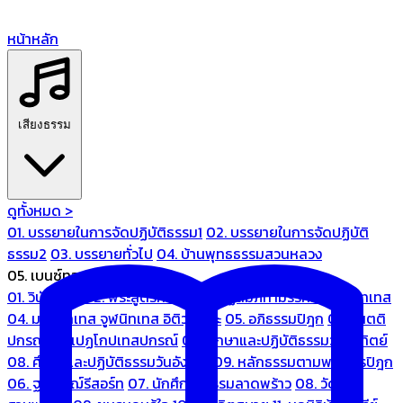
หน้าหลัก
เสียงธรรม
ดูทั้งหมด >
01. บรรยายในการจัดปฏิบัติธรรม1
02. บรรยายในการจัดปฏิบัติ
ธรรม2
03. บรรยายทั่วไป
04. บ้านพุทธธรรมสวนหลวง
05. เบนซ์ทองหล่อ
01. วินัยปิฎก
02. พระสูตรศึกษา
03. ปฏิสัมภิทามรรคและจูฬนิทเทส
04. มหานิทเทส จูฬนิทเทส อิติวุตตกะ
05. อภิธรรมปิฎก
06. เนตติ
ปกรณ์ และเปฏโกปเทสปกรณ์
07. ศึกษาและปฏิบัติธรรมวันอาทิตย์
08. ศึกษาและปฏิบัติธรรมวันอังคาร
09. หลักธรรมตามพระไตรปิฎก
06. ฐณิชาฌ์รีสอร์ท
07. นักศึกษาธรรมลาดพร้าว
08. วัด