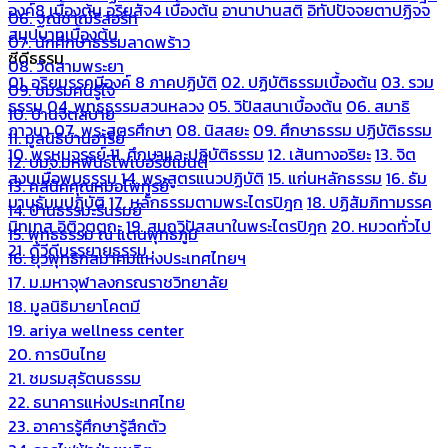
องค์8 เบื้องต้น
อริยสัจ4 เบื้องต้น
อานาปานสติ
อิทัปปัจจยตาปฏิจจ
06. ฐณิชาฌ์รีสอร์ท
สมุปบาทเบื้องต้น
07. นักศึกษาธรรมลาดพร้าว
ซีดีธรรม
08. วัดสามพระยา
01. อริยมรรคมีองค์ 8 ภาคปฏิบัติ
02. ปฏิบัติธรรมเบื้องต้น
03. รวม
09. ชมรมคนรู้ใจ
ธรรม
04. พุทธธรรมสวนหลวง
05. วิปัสสนาเบื้องต้น
06. สมาธิ
10. บ้านจิตสบาย
ภาวนา
07. พระสูตรศึกษา
08. นิสสยะ
09. ศึกษาธรรม ปฏิบัติธรรม
11. มูลนิธิบ้านอารีย์
10. พรหมจรรย์
11. ศึกษาและปฏิบัติธรรม
12. เส้นทางอริยะ
13. จิต
12. บมจ.มหพันธ์ไฟเบอร์ซีเมนต์
สงบเมื่อพบธรรม
14. พระสูตรแนวปฏิบัติ
15. แก่นหลักธรรม
16. ธัม
13. คลีนิคคุณหมอไพทูรย์
มานุธัมมปฏิบัติ
17. หลักธรรมตามพระไตรปิฎก
18. ปฏิสัมภิทามรรค
14. บ้านธรรมะรื่นรมย์
นิทเทส อิติวุตตกะ
19. สมถวิปัสสนาในพระไตรปิฎก
20. หมวดทั่วไป
15. พุทธธรรม ณ แดนพุทธภูมิ
21. ดีวีดีบรรยายธรรม
16. ยุวพุทธิกสมาคมแห่งประเทศไทยฯ
17. ม.มหาจุฬาลงกรณราชวิทยาลัย
18. มูลนิธิมายาโคตมี
19. ariya wellness center
20. การบินไทย
21. ชมรมสุรัตนธรรม
22. ธนาคารแห่งประเทศไทย
23. อาคารรู้ศึกษารู้สึกตัว