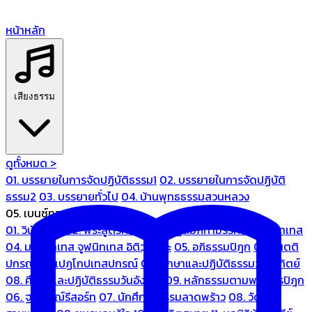
หน้าหลัก
เสียงธรรม
ดูทั้งหมด >
01. บรรยายในการจัดปฏิบัติธรรม1
02. บรรยายในการจัดปฏิบัติ
ธรรม2
03. บรรยายทั่วไป
04. บ้านพุทธธรรมสวนหลวง
05. เบนซ์ทองหล่อ
01. วินัยปิฎก
02. พระสูตรศึกษา
03. ปฏิสัมภิทามรรคและจูฬนิทเทส
04. มหานิทเทส จูฬนิทเทส อิติวุตตกะ
05. อภิธรรมปิฎก
06. เนตติ
ปกรณ์ และเปฏโกปเทสปกรณ์
07. ศึกษาและปฏิบัติธรรมวันอาทิตย์
08. ศึกษาและปฏิบัติธรรมวันอังคาร
09. หลักธรรมตามพระไตรปิฎก
06. ฐณิชาฌ์รีสอร์ท
07. นักศึกษาธรรมลาดพร้าว
08. วัด