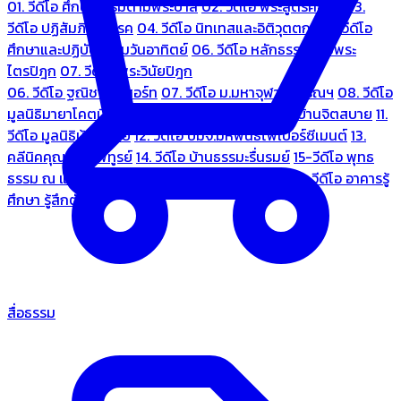
01. วีดีโอ ศึกษาธรรมตามพระบาลี
02. วีดีโอ พระสูตรศึกษา
03.
วีดีโอ ปฏิสัมภิทามรรค
04. วีดีโอ นิทเทสและอิติวุตตกะ
05. วีดีโอ
ศึกษาและปฏิบัติธรรมวันอาทิตย์
06. วีดีโอ หลักธรรมตามพระ
ไตรปิฎก
07. วีดีโอ พระวินัยปิฎก
06. วีดีโอ ฐณิชาฌ์รีสอร์ท
07. วีดีโอ ม.มหาจุฬาลงกรณฯ
08. วีดีโอ
มูลนิธิมายาโคตมี
09. วีดีโอ ชมรมคนรู้ใจ
10. วีดีโอ บ้านจิตสบาย
11.
วีดีโอ มูลนิธิบ้านอารีย์
12. วีดีโอ บมจ.มหพันธ์ไฟเบอร์ซีเมนต์
13.
คลีนิคคุณหมอไพทูรย์
14. วีดีโอ บ้านธรรมะรื่นรมย์
15-วีดีโอ พุทธ
ธรรม ณ แดนพุทธภูมิ
18. วีดีโอ ชมรมสุรัตนธรรม
19. วีดีโอ อาคารรู้
ศึกษา รู้สึกตัว
สื่อธรรม