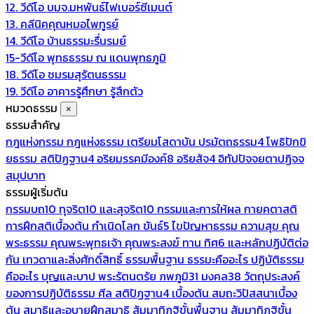
12. วีดีโอ บมจ.มหพันธ์ไฟเบอร์ซีเมนต์
13. คลีนิคคุณหมอไพทูรย์
14. วีดีโอ บ้านธรรมะรื่นรมย์
15-วีดีโอ พุทธธรรม ณ แดนพุทธภูมิ
18. วีดีโอ ชมรมสุรัตนธรรม
19. วีดีโอ อาคารรู้ศึกษา รู้สึกตัว
หมวดธรรม
×
ธรรมสำคัญ
กฎแห่งกรรม
กฎแห่งธรรม
เตรียมโสดาบัน
ปรมัตถธรรม4
โพธิปักขิ
ยธรรม
สติปัฏฐาน4
อริยมรรคมีองค์8
อริยสัจ4
อิทัปปัจจยตาปฏิจจ
สมุปบาท
ธรรมผู้เริ่มต้น
กรรมบถ10 ทุจริต10 และสุจริต10
กรรมและการให้ผล
กายคตาสติ
การฝึกสติเบื้องต้น
กำเนิดโลก
ขันธ์5
ไขปัญหาธรรม
ความสุข
คุณ
พระธรรม
คุณพระพุทธเจ้า
คุณพระสงฆ์
ทาน
ทิศ6 และหลักปฏิบัติต่อ
กัน
เทวดาและสิ่งศักดิ์สิทธิ์
ธรรมพื้นฐาน
ธรรมะคืออะไร ปฏิบัติธรรม
คืออะไร
บุญและบาป
พระรัตนตรัย
ภพภูมิ31
มงคล38
วัตถุประสงค์
ของการปฏิบัติธรรม
ศีล
สติปัฏฐาน4 เบื้องต้น
สมถะวิปัสสนาเบื้อง
ต้น
สมาธิและอุบายฝึกสมาธิ
สัมมาทิฏฐิขั้นพื้นฐาน
สัมมาทิฏฐิขั้น