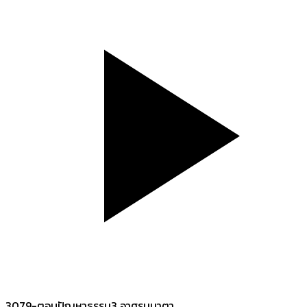
3079-ตอบปัญหาธรรม3 อาศรมมาตา