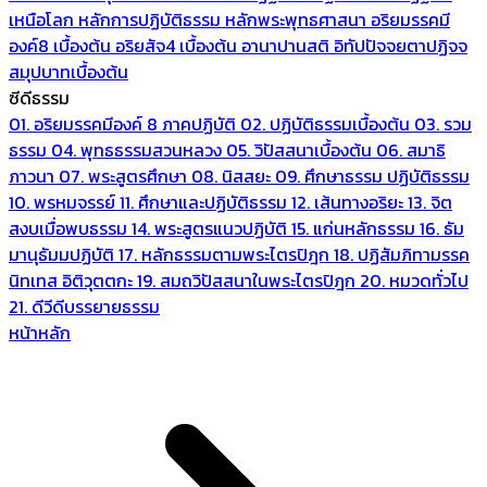
เหนือโลก
หลักการปฏิบัติธรรม
หลักพระพุทธศาสนา
อริยมรรคมี
องค์8 เบื้องต้น
อริยสัจ4 เบื้องต้น
อานาปานสติ
อิทัปปัจจยตาปฏิจจ
สมุปบาทเบื้องต้น
ซีดีธรรม
01. อริยมรรคมีองค์ 8 ภาคปฏิบัติ
02. ปฏิบัติธรรมเบื้องต้น
03. รวม
ธรรม
04. พุทธธรรมสวนหลวง
05. วิปัสสนาเบื้องต้น
06. สมาธิ
ภาวนา
07. พระสูตรศึกษา
08. นิสสยะ
09. ศึกษาธรรม ปฏิบัติธรรม
10. พรหมจรรย์
11. ศึกษาและปฏิบัติธรรม
12. เส้นทางอริยะ
13. จิต
สงบเมื่อพบธรรม
14. พระสูตรแนวปฏิบัติ
15. แก่นหลักธรรม
16. ธัม
มานุธัมมปฏิบัติ
17. หลักธรรมตามพระไตรปิฎก
18. ปฏิสัมภิทามรรค
นิทเทส อิติวุตตกะ
19. สมถวิปัสสนาในพระไตรปิฎก
20. หมวดทั่วไป
21. ดีวีดีบรรยายธรรม
หน้าหลัก