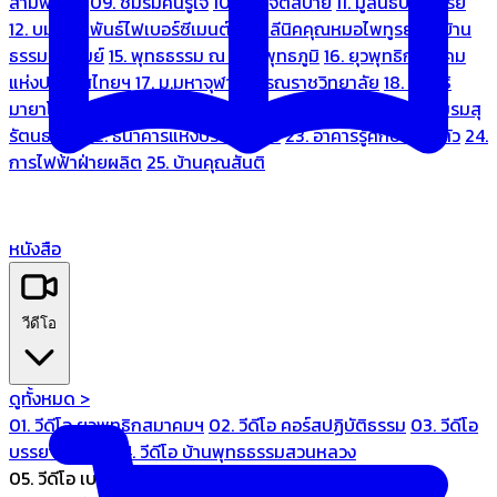
สามพระยา
09. ชมรมคนรู้ใจ
10. บ้านจิตสบาย
11. มูลนิธิบ้านอารีย์
12. บมจ.มหพันธ์ไฟเบอร์ซีเมนต์
13. คลีนิคคุณหมอไพทูรย์
14. บ้าน
ธรรมะรื่นรมย์
15. พุทธธรรม ณ แดนพุทธภูมิ
16. ยุวพุทธิกสมาคม
แห่งประเทศไทยฯ
17. ม.มหาจุฬาลงกรณราชวิทยาลัย
18. มูลนิธิ
มายาโคตมี
19. ariya wellness center
20. การบินไทย
21. ชมรมสุ
รัตนธรรม
22. ธนาคารแห่งประเทศไทย
23. อาคารรู้ศึกษารู้สึกตัว
24.
การไฟฟ้าฝ่ายผลิต
25. บ้านคุณสันติ
หนังสือ
วีดีโอ
ดูทั้งหมด >
01. วีดีโอ ยุวพุทธิกสมาคมฯ
02. วีดีโอ คอร์สปฏิบัติธรรม
03. วีดีโอ
บรรยายทั่วไป
04. วีดีโอ บ้านพุทธธรรมสวนหลวง
05. วีดีโอ เบนซ์ทองหล่อ