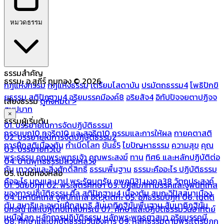
หมวดธรรม
ธรรมสำคัญ
ธรรมะ อ.สุภีร์ ทุมทอง © 2026
กฎแห่งกรรม
กฎแห่งธรรม
เตรียมโสดาบัน
ปรมัตถธรรม4
โพธิปักขิ
ยธรรม
สติปัฏฐาน4
อริยมรรคมีองค์8
อริยสัจ4
อิทัปปัจจยตาปฏิจจ
เสียงธรรม
ดูทั้งหมด >
สมุปบาท
×
ธรรมผู้เริ่มต้น
01. บรรยายในการจัดปฏิบัติธรรม1
กรรมบถ10 ทุจริต10 และสุจริต10
กรรมและการให้ผล
กายคตาสติ
02. บรรยายในการจัดปฏิบัติธรรม2
การฝึกสติเบื้องต้น
กำเนิดโลก
ขันธ์5
ไขปัญหาธรรม
ความสุข
คุณ
03. บรรยายทั่วไป
พระธรรม
คุณพระพุทธเจ้า
คุณพระสงฆ์
ทาน
ทิศ6 และหลักปฏิบัติต่อ
04. บ้านพุทธธรรมสวนหลวง
กัน
เทวดาและสิ่งศักดิ์สิทธิ์
ธรรมพื้นฐาน
ธรรมะคืออะไร ปฏิบัติธรรม
05. เบนซ์ทองหล่อ
คืออะไร
บุญและบาป
พระรัตนตรัย
ภพภูมิ31
มงคล38
วัตถุประสงค์
01. วินัยปิฎก
02. พระสูตรศึกษา
03. ปฏิสัมภิทามรรคและจูฬนิทเทส
ของการปฏิบัติธรรม
ศีล
สติปัฏฐาน4 เบื้องต้น
สมถะวิปัสสนาเบื้อง
04. มหานิทเทส จูฬนิทเทส อิติวุตตกะ
05. อภิธรรมปิฎก
06. เนตติ
ต้น
สมาธิและอุบายฝึกสมาธิ
สัมมาทิฏฐิขั้นพื้นฐาน
สัมมาทิฏฐิขั้น
ปกรณ์ และเปฏโกปเทสปกรณ์
07. ศึกษาและปฏิบัติธรรมวันอาทิตย์
เหนือโลก
หลักการปฏิบัติธรรม
หลักพระพุทธศาสนา
อริยมรรคมี
08. ศึกษาและปฏิบัติธรรมวันอังคาร
09. หลักธรรมตามพระไตรปิฎก