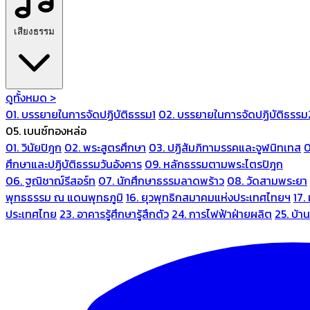
เสียงธรรม
ดูทั้งหมด >
01. บรรยายในการจัดปฏิบัติธรรม1
02. บรรยายในการจัดปฏิบัติธรรม
05. เบนซ์ทองหล่อ
01. วินัยปิฎก
02. พระสูตรศึกษา
03. ปฏิสัมภิทามรรคและจูฬนิทเทส
0
ศึกษาและปฏิบัติธรรมวันอังคาร
09. หลักธรรมตามพระไตรปิฎก
06. ฐณิชาฌ์รีสอร์ท
07. นักศึกษาธรรมลาดพร้าว
08. วัดสามพระยา
พุทธธรรม ณ แดนพุทธภูมิ
16. ยุวพุทธิกสมาคมแห่งประเทศไทยฯ
17.
ประเทศไทย
23. อาคารรู้ศึกษารู้สึกตัว
24. การไฟฟ้าฝ่ายผลิต
25. บ้า