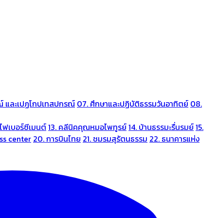
ณ์ และเปฏโกปเทสปกรณ์
07. ศึกษาและปฏิบัติธรรมวันอาทิตย์
08.
ไฟเบอร์ซีเมนต์
13. คลีนิคคุณหมอไพทูรย์
14. บ้านธรรมะรื่นรมย์
15.
ess center
20. การบินไทย
21. ชมรมสุรัตนธรรม
22. ธนาคารแห่ง