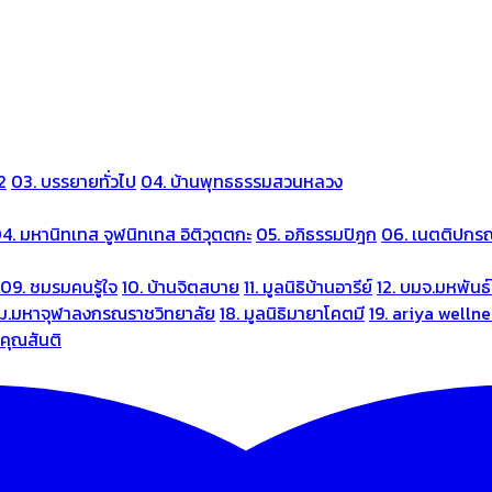
2
03. บรรยายทั่วไป
04. บ้านพุทธธรรมสวนหลวง
4. มหานิทเทส จูฬนิทเทส อิติวุตตกะ
05. อภิธรรมปิฎก
06. เนตติปกร
09. ชมรมคนรู้ใจ
10. บ้านจิตสบาย
11. มูลนิธิบ้านอารีย์
12. บมจ.มหพันธ์
 ม.มหาจุฬาลงกรณราชวิทยาลัย
18. มูลนิธิมายาโคตมี
19. ariya welln
นคุณสันติ