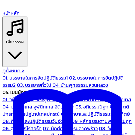
หน้าหลัก
เสียงธรรม
ดูทั้งหมด >
01. บรรยายในการจัดปฏิบัติธรรม1
02. บรรยายในการจัดปฏิบัติ
ธรรม2
03. บรรยายทั่วไป
04. บ้านพุทธธรรมสวนหลวง
05. เบนซ์ทองหล่อ
01. วินัยปิฎก
02. พระสูตรศึกษา
03. ปฏิสัมภิทามรรคและจูฬนิทเทส
04. มหานิทเทส จูฬนิทเทส อิติวุตตกะ
05. อภิธรรมปิฎก
06. เนตติ
ปกรณ์ และเปฏโกปเทสปกรณ์
07. ศึกษาและปฏิบัติธรรมวันอาทิตย์
08. ศึกษาและปฏิบัติธรรมวันอังคาร
09. หลักธรรมตามพระไตรปิฎก
06. ฐณิชาฌ์รีสอร์ท
07. นักศึกษาธรรมลาดพร้าว
08. วัด