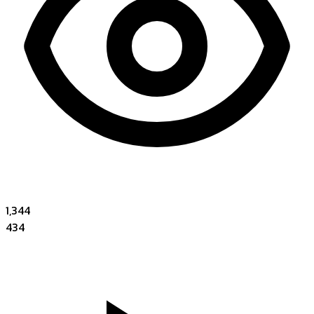
1,344
434