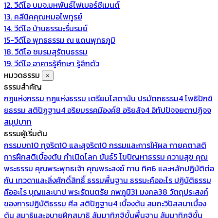
12. วีดีโอ บมจ.มหพันธ์ไฟเบอร์ซีเมนต์
13. คลีนิคคุณหมอไพทูรย์
14. วีดีโอ บ้านธรรมะรื่นรมย์
15-วีดีโอ พุทธธรรม ณ แดนพุทธภูมิ
18. วีดีโอ ชมรมสุรัตนธรรม
19. วีดีโอ อาคารรู้ศึกษา รู้สึกตัว
หมวดธรรม
×
ธรรมสำคัญ
กฎแห่งกรรม
กฎแห่งธรรม
เตรียมโสดาบัน
ปรมัตถธรรม4
โพธิปักขิ
ยธรรม
สติปัฏฐาน4
อริยมรรคมีองค์8
อริยสัจ4
อิทัปปัจจยตาปฏิจจ
สมุปบาท
ธรรมผู้เริ่มต้น
กรรมบถ10 ทุจริต10 และสุจริต10
กรรมและการให้ผล
กายคตาสติ
การฝึกสติเบื้องต้น
กำเนิดโลก
ขันธ์5
ไขปัญหาธรรม
ความสุข
คุณ
พระธรรม
คุณพระพุทธเจ้า
คุณพระสงฆ์
ทาน
ทิศ6 และหลักปฏิบัติต่อ
กัน
เทวดาและสิ่งศักดิ์สิทธิ์
ธรรมพื้นฐาน
ธรรมะคืออะไร ปฏิบัติธรรม
คืออะไร
บุญและบาป
พระรัตนตรัย
ภพภูมิ31
มงคล38
วัตถุประสงค์
ของการปฏิบัติธรรม
ศีล
สติปัฏฐาน4 เบื้องต้น
สมถะวิปัสสนาเบื้อง
ต้น
สมาธิและอุบายฝึกสมาธิ
สัมมาทิฏฐิขั้นพื้นฐาน
สัมมาทิฏฐิขั้น