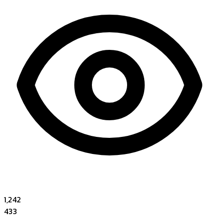
1,242
433