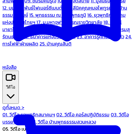
สามพระยา
09. ชมรมคนรู้ใจ
10. บ้านจิตสบาย
11. มูลนิธิบ้านอารีย์
12. บมจ.มหพันธ์ไฟเบอร์ซีเมนต์
13. คลีนิคคุณหมอไพทูรย์
14. บ้าน
ธรรมะรื่นรมย์
15. พุทธธรรม ณ แดนพุทธภูมิ
16. ยุวพุทธิกสมาคม
แห่งประเทศไทยฯ
17. ม.มหาจุฬาลงกรณราชวิทยาลัย
18. มูลนิธิ
มายาโคตมี
19. ariya wellness center
20. การบินไทย
21. ชมรมสุ
รัตนธรรม
22. ธนาคารแห่งประเทศไทย
23. อาคารรู้ศึกษารู้สึกตัว
24.
การไฟฟ้าฝ่ายผลิต
25. บ้านคุณสันติ
หนังสือ
วีดีโอ
ดูทั้งหมด >
01. วีดีโอ ยุวพุทธิกสมาคมฯ
02. วีดีโอ คอร์สปฏิบัติธรรม
03. วีดีโอ
บรรยายทั่วไป
04. วีดีโอ บ้านพุทธธรรมสวนหลวง
05. วีดีโอ เบนซ์ทองหล่อ