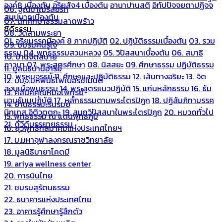
องค์8 เบื้องต้น
อริยสัจ4 เบื้องต้น
อานาปานสติ
อิทัปปัจจยตาปฏิจจ
06. ฐณิชาฌ์รีสอร์ท
สมุปบาทเบื้องต้น
07. นักศึกษาธรรมลาดพร้าว
ซีดีธรรม
08. วัดสามพระยา
01. อริยมรรคมีองค์ 8 ภาคปฏิบัติ
02. ปฏิบัติธรรมเบื้องต้น
03. รวม
09. ชมรมคนรู้ใจ
ธรรม
04. พุทธธรรมสวนหลวง
05. วิปัสสนาเบื้องต้น
06. สมาธิ
10. บ้านจิตสบาย
ภาวนา
07. พระสูตรศึกษา
08. นิสสยะ
09. ศึกษาธรรม ปฏิบัติธรรม
11. มูลนิธิบ้านอารีย์
10. พรหมจรรย์
11. ศึกษาและปฏิบัติธรรม
12. เส้นทางอริยะ
13. จิต
12. บมจ.มหพันธ์ไฟเบอร์ซีเมนต์
สงบเมื่อพบธรรม
14. พระสูตรแนวปฏิบัติ
15. แก่นหลักธรรม
16. ธัม
13. คลีนิคคุณหมอไพทูรย์
มานุธัมมปฏิบัติ
17. หลักธรรมตามพระไตรปิฎก
18. ปฏิสัมภิทามรรค
14. บ้านธรรมะรื่นรมย์
นิทเทส อิติวุตตกะ
19. สมถวิปัสสนาในพระไตรปิฎก
20. หมวดทั่วไป
15. พุทธธรรม ณ แดนพุทธภูมิ
21. ดีวีดีบรรยายธรรม
16. ยุวพุทธิกสมาคมแห่งประเทศไทยฯ
17. ม.มหาจุฬาลงกรณราชวิทยาลัย
18. มูลนิธิมายาโคตมี
19. ariya wellness center
20. การบินไทย
21. ชมรมสุรัตนธรรม
22. ธนาคารแห่งประเทศไทย
23. อาคารรู้ศึกษารู้สึกตัว