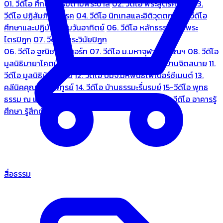
01. วีดีโอ ศึกษาธรรมตามพระบาลี
02. วีดีโอ พระสูตรศึกษา
03.
วีดีโอ ปฏิสัมภิทามรรค
04. วีดีโอ นิทเทสและอิติวุตตกะ
05. วีดีโอ
ศึกษาและปฏิบัติธรรมวันอาทิตย์
06. วีดีโอ หลักธรรมตามพระ
ไตรปิฎก
07. วีดีโอ พระวินัยปิฎก
06. วีดีโอ ฐณิชาฌ์รีสอร์ท
07. วีดีโอ ม.มหาจุฬาลงกรณฯ
08. วีดีโอ
มูลนิธิมายาโคตมี
09. วีดีโอ ชมรมคนรู้ใจ
10. วีดีโอ บ้านจิตสบาย
11.
วีดีโอ มูลนิธิบ้านอารีย์
12. วีดีโอ บมจ.มหพันธ์ไฟเบอร์ซีเมนต์
13.
คลีนิคคุณหมอไพทูรย์
14. วีดีโอ บ้านธรรมะรื่นรมย์
15-วีดีโอ พุทธ
ธรรม ณ แดนพุทธภูมิ
18. วีดีโอ ชมรมสุรัตนธรรม
19. วีดีโอ อาคารรู้
ศึกษา รู้สึกตัว
สื่อธรรม