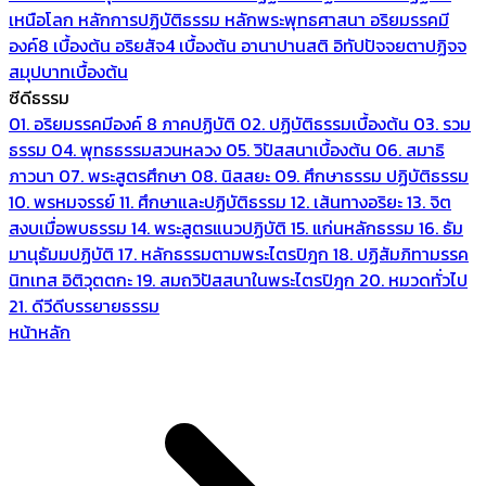
เหนือโลก
หลักการปฏิบัติธรรม
หลักพระพุทธศาสนา
อริยมรรคมี
องค์8 เบื้องต้น
อริยสัจ4 เบื้องต้น
อานาปานสติ
อิทัปปัจจยตาปฏิจจ
สมุปบาทเบื้องต้น
ซีดีธรรม
01. อริยมรรคมีองค์ 8 ภาคปฏิบัติ
02. ปฏิบัติธรรมเบื้องต้น
03. รวม
ธรรม
04. พุทธธรรมสวนหลวง
05. วิปัสสนาเบื้องต้น
06. สมาธิ
ภาวนา
07. พระสูตรศึกษา
08. นิสสยะ
09. ศึกษาธรรม ปฏิบัติธรรม
10. พรหมจรรย์
11. ศึกษาและปฏิบัติธรรม
12. เส้นทางอริยะ
13. จิต
สงบเมื่อพบธรรม
14. พระสูตรแนวปฏิบัติ
15. แก่นหลักธรรม
16. ธัม
มานุธัมมปฏิบัติ
17. หลักธรรมตามพระไตรปิฎก
18. ปฏิสัมภิทามรรค
นิทเทส อิติวุตตกะ
19. สมถวิปัสสนาในพระไตรปิฎก
20. หมวดทั่วไป
21. ดีวีดีบรรยายธรรม
หน้าหลัก