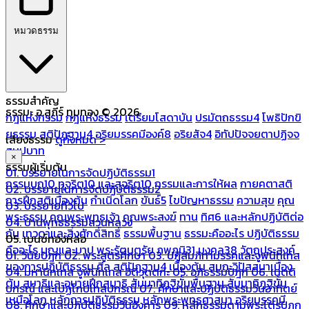
หมวดธรรม
ธรรมสำคัญ
ธรรมะ อ.สุภีร์ ทุมทอง © 2026
กฎแห่งกรรม
กฎแห่งธรรม
เตรียมโสดาบัน
ปรมัตถธรรม4
โพธิปักขิ
ยธรรม
สติปัฏฐาน4
อริยมรรคมีองค์8
อริยสัจ4
อิทัปปัจจยตาปฏิจจ
เสียงธรรม
ดูทั้งหมด >
สมุปบาท
×
ธรรมผู้เริ่มต้น
01. บรรยายในการจัดปฏิบัติธรรม1
กรรมบถ10 ทุจริต10 และสุจริต10
กรรมและการให้ผล
กายคตาสติ
02. บรรยายในการจัดปฏิบัติธรรม2
การฝึกสติเบื้องต้น
กำเนิดโลก
ขันธ์5
ไขปัญหาธรรม
ความสุข
คุณ
03. บรรยายทั่วไป
พระธรรม
คุณพระพุทธเจ้า
คุณพระสงฆ์
ทาน
ทิศ6 และหลักปฏิบัติต่อ
04. บ้านพุทธธรรมสวนหลวง
กัน
เทวดาและสิ่งศักดิ์สิทธิ์
ธรรมพื้นฐาน
ธรรมะคืออะไร ปฏิบัติธรรม
05. เบนซ์ทองหล่อ
คืออะไร
บุญและบาป
พระรัตนตรัย
ภพภูมิ31
มงคล38
วัตถุประสงค์
01. วินัยปิฎก
02. พระสูตรศึกษา
03. ปฏิสัมภิทามรรคและจูฬนิทเทส
ของการปฏิบัติธรรม
ศีล
สติปัฏฐาน4 เบื้องต้น
สมถะวิปัสสนาเบื้อง
04. มหานิทเทส จูฬนิทเทส อิติวุตตกะ
05. อภิธรรมปิฎก
06. เนตติ
ต้น
สมาธิและอุบายฝึกสมาธิ
สัมมาทิฏฐิขั้นพื้นฐาน
สัมมาทิฏฐิขั้น
ปกรณ์ และเปฏโกปเทสปกรณ์
07. ศึกษาและปฏิบัติธรรมวันอาทิตย์
เหนือโลก
หลักการปฏิบัติธรรม
หลักพระพุทธศาสนา
อริยมรรคมี
08. ศึกษาและปฏิบัติธรรมวันอังคาร
09. หลักธรรมตามพระไตรปิฎก