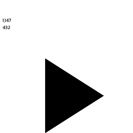
1,147
432