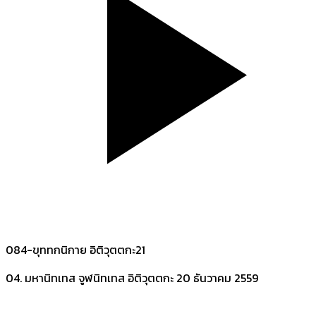
084-ขุททกนิกาย อิติวุตตกะ21
04. มหานิทเทส จูฬนิทเทส อิติวุตตกะ
20 ธันวาคม 2559