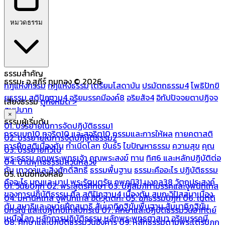
หมวดธรรม
ธรรมสำคัญ
ธรรมะ อ.สุภีร์ ทุมทอง © 2026
กฎแห่งกรรม
กฎแห่งธรรม
เตรียมโสดาบัน
ปรมัตถธรรม4
โพธิปักขิ
ยธรรม
สติปัฏฐาน4
อริยมรรคมีองค์8
อริยสัจ4
อิทัปปัจจยตาปฏิจจ
เสียงธรรม
ดูทั้งหมด >
สมุปบาท
×
ธรรมผู้เริ่มต้น
01. บรรยายในการจัดปฏิบัติธรรม1
กรรมบถ10 ทุจริต10 และสุจริต10
กรรมและการให้ผล
กายคตาสติ
02. บรรยายในการจัดปฏิบัติธรรม2
การฝึกสติเบื้องต้น
กำเนิดโลก
ขันธ์5
ไขปัญหาธรรม
ความสุข
คุณ
03. บรรยายทั่วไป
พระธรรม
คุณพระพุทธเจ้า
คุณพระสงฆ์
ทาน
ทิศ6 และหลักปฏิบัติต่อ
04. บ้านพุทธธรรมสวนหลวง
กัน
เทวดาและสิ่งศักดิ์สิทธิ์
ธรรมพื้นฐาน
ธรรมะคืออะไร ปฏิบัติธรรม
05. เบนซ์ทองหล่อ
คืออะไร
บุญและบาป
พระรัตนตรัย
ภพภูมิ31
มงคล38
วัตถุประสงค์
01. วินัยปิฎก
02. พระสูตรศึกษา
03. ปฏิสัมภิทามรรคและจูฬนิทเทส
ของการปฏิบัติธรรม
ศีล
สติปัฏฐาน4 เบื้องต้น
สมถะวิปัสสนาเบื้อง
04. มหานิทเทส จูฬนิทเทส อิติวุตตกะ
05. อภิธรรมปิฎก
06. เนตติ
ต้น
สมาธิและอุบายฝึกสมาธิ
สัมมาทิฏฐิขั้นพื้นฐาน
สัมมาทิฏฐิขั้น
ปกรณ์ และเปฏโกปเทสปกรณ์
07. ศึกษาและปฏิบัติธรรมวันอาทิตย์
เหนือโลก
หลักการปฏิบัติธรรม
หลักพระพุทธศาสนา
อริยมรรคมี
08. ศึกษาและปฏิบัติธรรมวันอังคาร
09. หลักธรรมตามพระไตรปิฎก