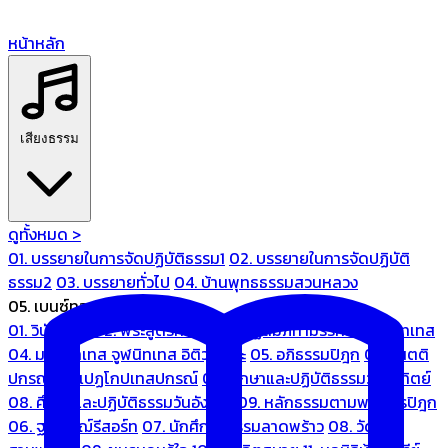
หน้าหลัก
เสียงธรรม
ดูทั้งหมด >
01. บรรยายในการจัดปฏิบัติธรรม1
02. บรรยายในการจัดปฏิบัติ
ธรรม2
03. บรรยายทั่วไป
04. บ้านพุทธธรรมสวนหลวง
05. เบนซ์ทองหล่อ
01. วินัยปิฎก
02. พระสูตรศึกษา
03. ปฏิสัมภิทามรรคและจูฬนิทเทส
04. มหานิทเทส จูฬนิทเทส อิติวุตตกะ
05. อภิธรรมปิฎก
06. เนตติ
ปกรณ์ และเปฏโกปเทสปกรณ์
07. ศึกษาและปฏิบัติธรรมวันอาทิตย์
08. ศึกษาและปฏิบัติธรรมวันอังคาร
09. หลักธรรมตามพระไตรปิฎก
06. ฐณิชาฌ์รีสอร์ท
07. นักศึกษาธรรมลาดพร้าว
08. วัด