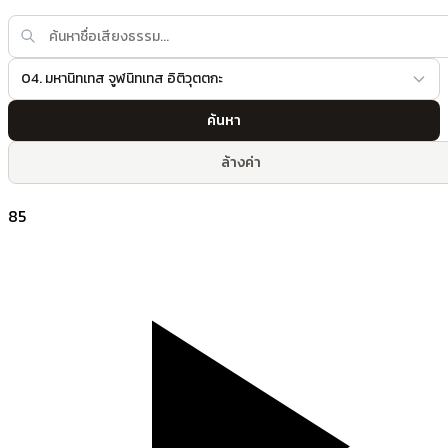
04. มหานิทเทส จูฬนิทเทส อิติวุตตกะ
ค้นหา
ล้างค่า
85