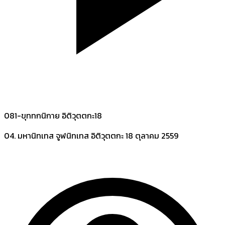
081-ขุททกนิกาย อิติวุตตกะ18
04. มหานิทเทส จูฬนิทเทส อิติวุตตกะ
18 ตุลาคม 2559