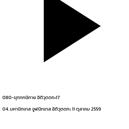
080-ขุททกนิกาย อิติวุตตกะ17
04. มหานิทเทส จูฬนิทเทส อิติวุตตกะ
11 ตุลาคม 2559