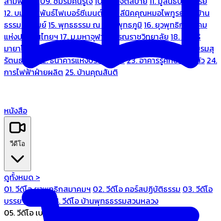
สามพระยา
09. ชมรมคนรู้ใจ
10. บ้านจิตสบาย
11. มูลนิธิบ้านอารีย์
12. บมจ.มหพันธ์ไฟเบอร์ซีเมนต์
13. คลีนิคคุณหมอไพทูรย์
14. บ้าน
ธรรมะรื่นรมย์
15. พุทธธรรม ณ แดนพุทธภูมิ
16. ยุวพุทธิกสมาคม
แห่งประเทศไทยฯ
17. ม.มหาจุฬาลงกรณราชวิทยาลัย
18. มูลนิธิ
มายาโคตมี
19. ariya wellness center
20. การบินไทย
21. ชมรมสุ
รัตนธรรม
22. ธนาคารแห่งประเทศไทย
23. อาคารรู้ศึกษารู้สึกตัว
24.
การไฟฟ้าฝ่ายผลิต
25. บ้านคุณสันติ
หนังสือ
วีดีโอ
ดูทั้งหมด >
01. วีดีโอ ยุวพุทธิกสมาคมฯ
02. วีดีโอ คอร์สปฏิบัติธรรม
03. วีดีโอ
บรรยายทั่วไป
04. วีดีโอ บ้านพุทธธรรมสวนหลวง
05. วีดีโอ เบนซ์ทองหล่อ