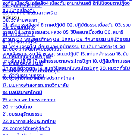
องค์8 เบื้องต้น
อริยสัจ4 เบื้องต้น
อานาปานสติ
อิทัปปัจจยตาปฏิจจ
06. ฐณิชาฌ์รีสอร์ท
สมุปบาทเบื้องต้น
07. นักศึกษาธรรมลาดพร้าว
ซีดีธรรม
08. วัดสามพระยา
01. อริยมรรคมีองค์ 8 ภาคปฏิบัติ
02. ปฏิบัติธรรมเบื้องต้น
03. รวม
09. ชมรมคนรู้ใจ
ธรรม
04. พุทธธรรมสวนหลวง
05. วิปัสสนาเบื้องต้น
06. สมาธิ
10. บ้านจิตสบาย
ภาวนา
07. พระสูตรศึกษา
08. นิสสยะ
09. ศึกษาธรรม ปฏิบัติธรรม
11. มูลนิธิบ้านอารีย์
10. พรหมจรรย์
11. ศึกษาและปฏิบัติธรรม
12. เส้นทางอริยะ
13. จิต
12. บมจ.มหพันธ์ไฟเบอร์ซีเมนต์
สงบเมื่อพบธรรม
14. พระสูตรแนวปฏิบัติ
15. แก่นหลักธรรม
16. ธัม
13. คลีนิคคุณหมอไพทูรย์
มานุธัมมปฏิบัติ
17. หลักธรรมตามพระไตรปิฎก
18. ปฏิสัมภิทามรรค
14. บ้านธรรมะรื่นรมย์
นิทเทส อิติวุตตกะ
19. สมถวิปัสสนาในพระไตรปิฎก
20. หมวดทั่วไป
15. พุทธธรรม ณ แดนพุทธภูมิ
21. ดีวีดีบรรยายธรรม
16. ยุวพุทธิกสมาคมแห่งประเทศไทยฯ
17. ม.มหาจุฬาลงกรณราชวิทยาลัย
18. มูลนิธิมายาโคตมี
19. ariya wellness center
20. การบินไทย
21. ชมรมสุรัตนธรรม
22. ธนาคารแห่งประเทศไทย
23. อาคารรู้ศึกษารู้สึกตัว