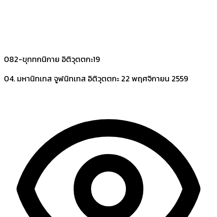
082-ขุททกนิกาย อิติวุตตกะ19
04. มหานิทเทส จูฬนิทเทส อิติวุตตกะ
22 พฤศจิกายน 2559