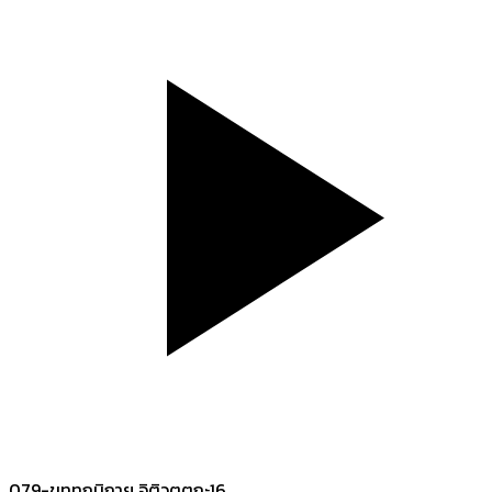
079-ขุททกนิกาย อิติวุตตกะ16