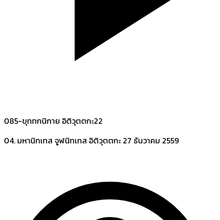
085-ขุททกนิกาย อิติวุตตกะ22
04. มหานิทเทส จูฬนิทเทส อิติวุตตกะ
27 ธันวาคม 2559