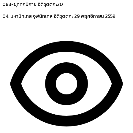
083-ขุททกนิกาย อิติวุตตกะ20
04. มหานิทเทส จูฬนิทเทส อิติวุตตกะ
29 พฤศจิกายน 2559