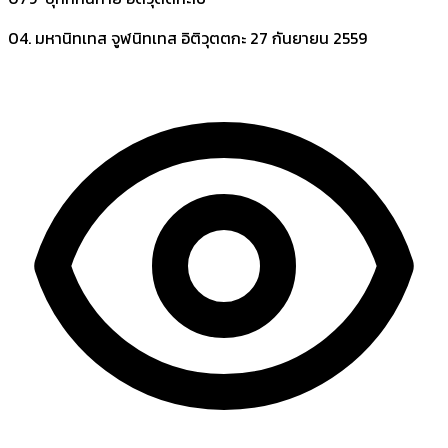
04. มหานิทเทส จูฬนิทเทส อิติวุตตกะ
27 กันยายน 2559