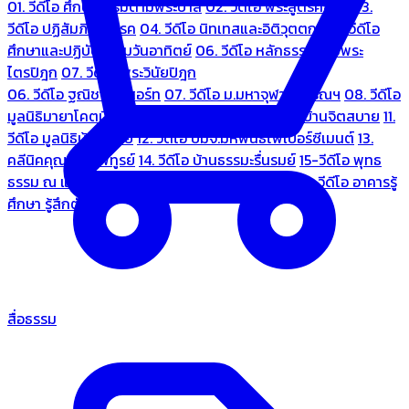
01. วีดีโอ ศึกษาธรรมตามพระบาลี
02. วีดีโอ พระสูตรศึกษา
03.
วีดีโอ ปฏิสัมภิทามรรค
04. วีดีโอ นิทเทสและอิติวุตตกะ
05. วีดีโอ
ศึกษาและปฏิบัติธรรมวันอาทิตย์
06. วีดีโอ หลักธรรมตามพระ
ไตรปิฎก
07. วีดีโอ พระวินัยปิฎก
06. วีดีโอ ฐณิชาฌ์รีสอร์ท
07. วีดีโอ ม.มหาจุฬาลงกรณฯ
08. วีดีโอ
มูลนิธิมายาโคตมี
09. วีดีโอ ชมรมคนรู้ใจ
10. วีดีโอ บ้านจิตสบาย
11.
วีดีโอ มูลนิธิบ้านอารีย์
12. วีดีโอ บมจ.มหพันธ์ไฟเบอร์ซีเมนต์
13.
คลีนิคคุณหมอไพทูรย์
14. วีดีโอ บ้านธรรมะรื่นรมย์
15-วีดีโอ พุทธ
ธรรม ณ แดนพุทธภูมิ
18. วีดีโอ ชมรมสุรัตนธรรม
19. วีดีโอ อาคารรู้
ศึกษา รู้สึกตัว
สื่อธรรม