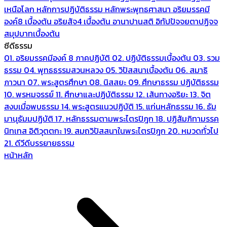
เหนือโลก
หลักการปฏิบัติธรรม
หลักพระพุทธศาสนา
อริยมรรคมี
องค์8 เบื้องต้น
อริยสัจ4 เบื้องต้น
อานาปานสติ
อิทัปปัจจยตาปฏิจจ
สมุปบาทเบื้องต้น
ซีดีธรรม
01. อริยมรรคมีองค์ 8 ภาคปฏิบัติ
02. ปฏิบัติธรรมเบื้องต้น
03. รวม
ธรรม
04. พุทธธรรมสวนหลวง
05. วิปัสสนาเบื้องต้น
06. สมาธิ
ภาวนา
07. พระสูตรศึกษา
08. นิสสยะ
09. ศึกษาธรรม ปฏิบัติธรรม
10. พรหมจรรย์
11. ศึกษาและปฏิบัติธรรม
12. เส้นทางอริยะ
13. จิต
สงบเมื่อพบธรรม
14. พระสูตรแนวปฏิบัติ
15. แก่นหลักธรรม
16. ธัม
มานุธัมมปฏิบัติ
17. หลักธรรมตามพระไตรปิฎก
18. ปฏิสัมภิทามรรค
นิทเทส อิติวุตตกะ
19. สมถวิปัสสนาในพระไตรปิฎก
20. หมวดทั่วไป
21. ดีวีดีบรรยายธรรม
หน้าหลัก