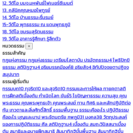
12. วีดีโอ บมจ.มหพันธ์ไฟเบอร์ซีเมนต์
13. คลีนิคคุณหมอไพทูรย์
14. วีดีโอ บ้านธรรมะรื่นรมย์
15-วีดีโอ พุทธธรรม ณ แดนพุทธภูมิ
18. วีดีโอ ชมรมสุรัตนธรรม
19. วีดีโอ อาคารรู้ศึกษา รู้สึกตัว
หมวดธรรม
×
ธรรมสำคัญ
กฎแห่งกรรม
กฎแห่งธรรม
เตรียมโสดาบัน
ปรมัตถธรรม4
โพธิปักขิ
ยธรรม
สติปัฏฐาน4
อริยมรรคมีองค์8
อริยสัจ4
อิทัปปัจจยตาปฏิจจ
สมุปบาท
ธรรมผู้เริ่มต้น
กรรมบถ10 ทุจริต10 และสุจริต10
กรรมและการให้ผล
กายคตาสติ
การฝึกสติเบื้องต้น
กำเนิดโลก
ขันธ์5
ไขปัญหาธรรม
ความสุข
คุณ
พระธรรม
คุณพระพุทธเจ้า
คุณพระสงฆ์
ทาน
ทิศ6 และหลักปฏิบัติต่อ
กัน
เทวดาและสิ่งศักดิ์สิทธิ์
ธรรมพื้นฐาน
ธรรมะคืออะไร ปฏิบัติธรรม
คืออะไร
บุญและบาป
พระรัตนตรัย
ภพภูมิ31
มงคล38
วัตถุประสงค์
ของการปฏิบัติธรรม
ศีล
สติปัฏฐาน4 เบื้องต้น
สมถะวิปัสสนาเบื้อง
ต้น
สมาธิและอุบายฝึกสมาธิ
สัมมาทิฏฐิขั้นพื้นฐาน
สัมมาทิฏฐิขั้น