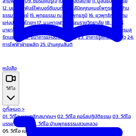
สามพระยา
09. ชมรมคนรู้ใจ
10. บ้านจิตสบาย
11. มูลนิธิบ้านอารีย์
12. บมจ.มหพันธ์ไฟเบอร์ซีเมนต์
13. คลีนิคคุณหมอไพทูรย์
14. บ้าน
ธรรมะรื่นรมย์
15. พุทธธรรม ณ แดนพุทธภูมิ
16. ยุวพุทธิกสมาคม
แห่งประเทศไทยฯ
17. ม.มหาจุฬาลงกรณราชวิทยาลัย
18. มูลนิธิ
มายาโคตมี
19. ariya wellness center
20. การบินไทย
21. ชมรมสุ
รัตนธรรม
22. ธนาคารแห่งประเทศไทย
23. อาคารรู้ศึกษารู้สึกตัว
24.
การไฟฟ้าฝ่ายผลิต
25. บ้านคุณสันติ
หนังสือ
วีดีโอ
ดูทั้งหมด >
01. วีดีโอ ยุวพุทธิกสมาคมฯ
02. วีดีโอ คอร์สปฏิบัติธรรม
03. วีดีโอ
บรรยายทั่วไป
04. วีดีโอ บ้านพุทธธรรมสวนหลวง
05. วีดีโอ เบนซ์ทองหล่อ