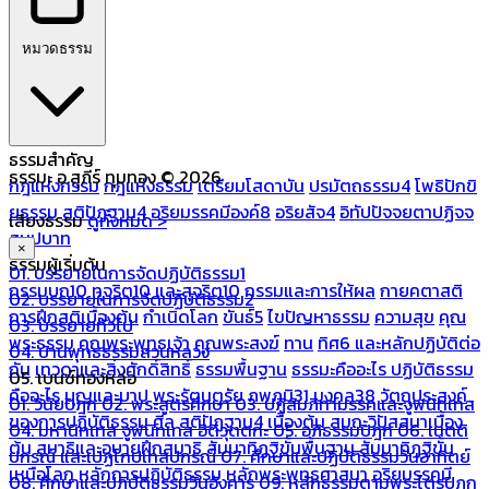
หมวดธรรม
ธรรมสำคัญ
ธรรมะ อ.สุภีร์ ทุมทอง © 2026
กฎแห่งกรรม
กฎแห่งธรรม
เตรียมโสดาบัน
ปรมัตถธรรม4
โพธิปักขิ
ยธรรม
สติปัฏฐาน4
อริยมรรคมีองค์8
อริยสัจ4
อิทัปปัจจยตาปฏิจจ
เสียงธรรม
ดูทั้งหมด >
สมุปบาท
×
ธรรมผู้เริ่มต้น
01. บรรยายในการจัดปฏิบัติธรรม1
กรรมบถ10 ทุจริต10 และสุจริต10
กรรมและการให้ผล
กายคตาสติ
02. บรรยายในการจัดปฏิบัติธรรม2
การฝึกสติเบื้องต้น
กำเนิดโลก
ขันธ์5
ไขปัญหาธรรม
ความสุข
คุณ
03. บรรยายทั่วไป
พระธรรม
คุณพระพุทธเจ้า
คุณพระสงฆ์
ทาน
ทิศ6 และหลักปฏิบัติต่อ
04. บ้านพุทธธรรมสวนหลวง
กัน
เทวดาและสิ่งศักดิ์สิทธิ์
ธรรมพื้นฐาน
ธรรมะคืออะไร ปฏิบัติธรรม
05. เบนซ์ทองหล่อ
คืออะไร
บุญและบาป
พระรัตนตรัย
ภพภูมิ31
มงคล38
วัตถุประสงค์
01. วินัยปิฎก
02. พระสูตรศึกษา
03. ปฏิสัมภิทามรรคและจูฬนิทเทส
ของการปฏิบัติธรรม
ศีล
สติปัฏฐาน4 เบื้องต้น
สมถะวิปัสสนาเบื้อง
04. มหานิทเทส จูฬนิทเทส อิติวุตตกะ
05. อภิธรรมปิฎก
06. เนตติ
ต้น
สมาธิและอุบายฝึกสมาธิ
สัมมาทิฏฐิขั้นพื้นฐาน
สัมมาทิฏฐิขั้น
ปกรณ์ และเปฏโกปเทสปกรณ์
07. ศึกษาและปฏิบัติธรรมวันอาทิตย์
เหนือโลก
หลักการปฏิบัติธรรม
หลักพระพุทธศาสนา
อริยมรรคมี
08. ศึกษาและปฏิบัติธรรมวันอังคาร
09. หลักธรรมตามพระไตรปิฎก