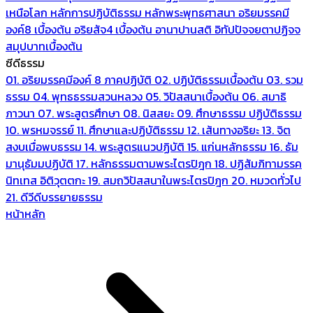
เหนือโลก
หลักการปฏิบัติธรรม
หลักพระพุทธศาสนา
อริยมรรคมี
องค์8 เบื้องต้น
อริยสัจ4 เบื้องต้น
อานาปานสติ
อิทัปปัจจยตาปฏิจจ
สมุปบาทเบื้องต้น
ซีดีธรรม
01. อริยมรรคมีองค์ 8 ภาคปฏิบัติ
02. ปฏิบัติธรรมเบื้องต้น
03. รวม
ธรรม
04. พุทธธรรมสวนหลวง
05. วิปัสสนาเบื้องต้น
06. สมาธิ
ภาวนา
07. พระสูตรศึกษา
08. นิสสยะ
09. ศึกษาธรรม ปฏิบัติธรรม
10. พรหมจรรย์
11. ศึกษาและปฏิบัติธรรม
12. เส้นทางอริยะ
13. จิต
สงบเมื่อพบธรรม
14. พระสูตรแนวปฏิบัติ
15. แก่นหลักธรรม
16. ธัม
มานุธัมมปฏิบัติ
17. หลักธรรมตามพระไตรปิฎก
18. ปฏิสัมภิทามรรค
นิทเทส อิติวุตตกะ
19. สมถวิปัสสนาในพระไตรปิฎก
20. หมวดทั่วไป
21. ดีวีดีบรรยายธรรม
หน้าหลัก