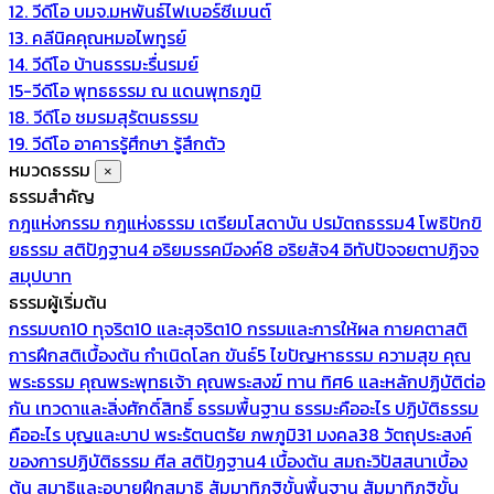
12. วีดีโอ บมจ.มหพันธ์ไฟเบอร์ซีเมนต์
13. คลีนิคคุณหมอไพทูรย์
14. วีดีโอ บ้านธรรมะรื่นรมย์
15-วีดีโอ พุทธธรรม ณ แดนพุทธภูมิ
18. วีดีโอ ชมรมสุรัตนธรรม
19. วีดีโอ อาคารรู้ศึกษา รู้สึกตัว
หมวดธรรม
×
ธรรมสำคัญ
กฎแห่งกรรม
กฎแห่งธรรม
เตรียมโสดาบัน
ปรมัตถธรรม4
โพธิปักขิ
ยธรรม
สติปัฏฐาน4
อริยมรรคมีองค์8
อริยสัจ4
อิทัปปัจจยตาปฏิจจ
สมุปบาท
ธรรมผู้เริ่มต้น
กรรมบถ10 ทุจริต10 และสุจริต10
กรรมและการให้ผล
กายคตาสติ
การฝึกสติเบื้องต้น
กำเนิดโลก
ขันธ์5
ไขปัญหาธรรม
ความสุข
คุณ
พระธรรม
คุณพระพุทธเจ้า
คุณพระสงฆ์
ทาน
ทิศ6 และหลักปฏิบัติต่อ
กัน
เทวดาและสิ่งศักดิ์สิทธิ์
ธรรมพื้นฐาน
ธรรมะคืออะไร ปฏิบัติธรรม
คืออะไร
บุญและบาป
พระรัตนตรัย
ภพภูมิ31
มงคล38
วัตถุประสงค์
ของการปฏิบัติธรรม
ศีล
สติปัฏฐาน4 เบื้องต้น
สมถะวิปัสสนาเบื้อง
ต้น
สมาธิและอุบายฝึกสมาธิ
สัมมาทิฏฐิขั้นพื้นฐาน
สัมมาทิฏฐิขั้น