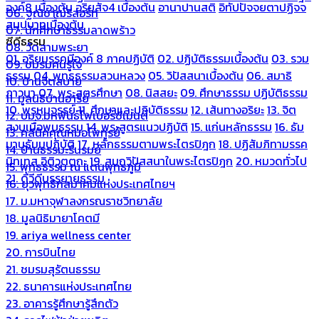
องค์8 เบื้องต้น
อริยสัจ4 เบื้องต้น
อานาปานสติ
อิทัปปัจจยตาปฏิจจ
06. ฐณิชาฌ์รีสอร์ท
สมุปบาทเบื้องต้น
07. นักศึกษาธรรมลาดพร้าว
ซีดีธรรม
08. วัดสามพระยา
01. อริยมรรคมีองค์ 8 ภาคปฏิบัติ
02. ปฏิบัติธรรมเบื้องต้น
03. รวม
09. ชมรมคนรู้ใจ
ธรรม
04. พุทธธรรมสวนหลวง
05. วิปัสสนาเบื้องต้น
06. สมาธิ
10. บ้านจิตสบาย
ภาวนา
07. พระสูตรศึกษา
08. นิสสยะ
09. ศึกษาธรรม ปฏิบัติธรรม
11. มูลนิธิบ้านอารีย์
10. พรหมจรรย์
11. ศึกษาและปฏิบัติธรรม
12. เส้นทางอริยะ
13. จิต
12. บมจ.มหพันธ์ไฟเบอร์ซีเมนต์
สงบเมื่อพบธรรม
14. พระสูตรแนวปฏิบัติ
15. แก่นหลักธรรม
16. ธัม
13. คลีนิคคุณหมอไพทูรย์
มานุธัมมปฏิบัติ
17. หลักธรรมตามพระไตรปิฎก
18. ปฏิสัมภิทามรรค
14. บ้านธรรมะรื่นรมย์
นิทเทส อิติวุตตกะ
19. สมถวิปัสสนาในพระไตรปิฎก
20. หมวดทั่วไป
15. พุทธธรรม ณ แดนพุทธภูมิ
21. ดีวีดีบรรยายธรรม
16. ยุวพุทธิกสมาคมแห่งประเทศไทยฯ
17. ม.มหาจุฬาลงกรณราชวิทยาลัย
18. มูลนิธิมายาโคตมี
19. ariya wellness center
20. การบินไทย
21. ชมรมสุรัตนธรรม
22. ธนาคารแห่งประเทศไทย
23. อาคารรู้ศึกษารู้สึกตัว