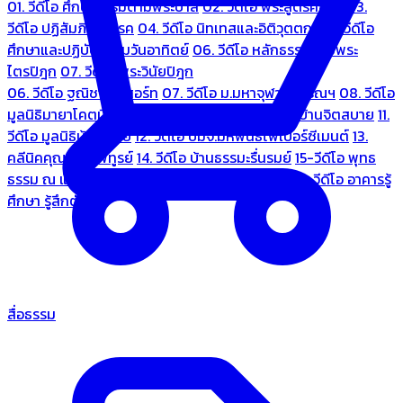
01. วีดีโอ ศึกษาธรรมตามพระบาลี
02. วีดีโอ พระสูตรศึกษา
03.
วีดีโอ ปฏิสัมภิทามรรค
04. วีดีโอ นิทเทสและอิติวุตตกะ
05. วีดีโอ
ศึกษาและปฏิบัติธรรมวันอาทิตย์
06. วีดีโอ หลักธรรมตามพระ
ไตรปิฎก
07. วีดีโอ พระวินัยปิฎก
06. วีดีโอ ฐณิชาฌ์รีสอร์ท
07. วีดีโอ ม.มหาจุฬาลงกรณฯ
08. วีดีโอ
มูลนิธิมายาโคตมี
09. วีดีโอ ชมรมคนรู้ใจ
10. วีดีโอ บ้านจิตสบาย
11.
วีดีโอ มูลนิธิบ้านอารีย์
12. วีดีโอ บมจ.มหพันธ์ไฟเบอร์ซีเมนต์
13.
คลีนิคคุณหมอไพทูรย์
14. วีดีโอ บ้านธรรมะรื่นรมย์
15-วีดีโอ พุทธ
ธรรม ณ แดนพุทธภูมิ
18. วีดีโอ ชมรมสุรัตนธรรม
19. วีดีโอ อาคารรู้
ศึกษา รู้สึกตัว
สื่อธรรม