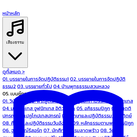
หน้าหลัก
เสียงธรรม
ดูทั้งหมด >
01. บรรยายในการจัดปฏิบัติธรรม1
02. บรรยายในการจัดปฏิบัติ
ธรรม2
03. บรรยายทั่วไป
04. บ้านพุทธธรรมสวนหลวง
05. เบนซ์ทองหล่อ
01. วินัยปิฎก
02. พระสูตรศึกษา
03. ปฏิสัมภิทามรรคและจูฬนิทเทส
04. มหานิทเทส จูฬนิทเทส อิติวุตตกะ
05. อภิธรรมปิฎก
06. เนตติ
ปกรณ์ และเปฏโกปเทสปกรณ์
07. ศึกษาและปฏิบัติธรรมวันอาทิตย์
08. ศึกษาและปฏิบัติธรรมวันอังคาร
09. หลักธรรมตามพระไตรปิฎก
06. ฐณิชาฌ์รีสอร์ท
07. นักศึกษาธรรมลาดพร้าว
08. วัด