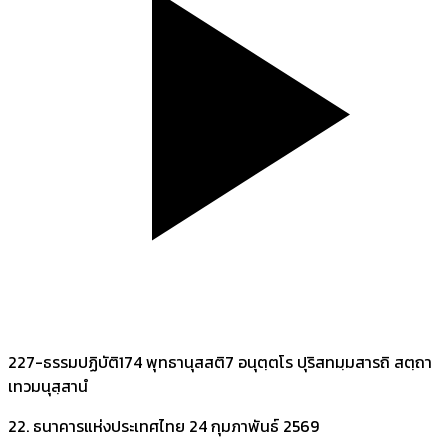
227-ธรรมปฏิบัติ174 พุทธานุสสติ7 อนุตฺตโร ปุริสทมฺมสารถิ สตฺถา
เทวมนุสฺสานํ
22. ธนาคารแห่งประเทศไทย
24 กุมภาพันธ์ 2569