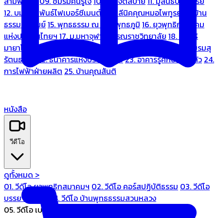
สามพระยา
09. ชมรมคนรู้ใจ
10. บ้านจิตสบาย
11. มูลนิธิบ้านอารีย์
12. บมจ.มหพันธ์ไฟเบอร์ซีเมนต์
13. คลีนิคคุณหมอไพทูรย์
14. บ้าน
ธรรมะรื่นรมย์
15. พุทธธรรม ณ แดนพุทธภูมิ
16. ยุวพุทธิกสมาคม
แห่งประเทศไทยฯ
17. ม.มหาจุฬาลงกรณราชวิทยาลัย
18. มูลนิธิ
มายาโคตมี
19. ariya wellness center
20. การบินไทย
21. ชมรมสุ
รัตนธรรม
22. ธนาคารแห่งประเทศไทย
23. อาคารรู้ศึกษารู้สึกตัว
24.
การไฟฟ้าฝ่ายผลิต
25. บ้านคุณสันติ
หนังสือ
วีดีโอ
ดูทั้งหมด >
01. วีดีโอ ยุวพุทธิกสมาคมฯ
02. วีดีโอ คอร์สปฏิบัติธรรม
03. วีดีโอ
บรรยายทั่วไป
04. วีดีโอ บ้านพุทธธรรมสวนหลวง
05. วีดีโอ เบนซ์ทองหล่อ