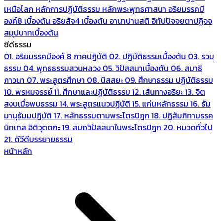
เหนือโลก
หลักการปฏิบัติธรรม
หลักพระพุทธศาสนา
อริยมรรคมี
องค์8 เบื้องต้น
อริยสัจ4 เบื้องต้น
อานาปานสติ
อิทัปปัจจยตาปฏิจจ
สมุปบาทเบื้องต้น
ซีดีธรรม
01. อริยมรรคมีองค์ 8 ภาคปฏิบัติ
02. ปฏิบัติธรรมเบื้องต้น
03. รวม
ธรรม
04. พุทธธรรมสวนหลวง
05. วิปัสสนาเบื้องต้น
06. สมาธิ
ภาวนา
07. พระสูตรศึกษา
08. นิสสยะ
09. ศึกษาธรรม ปฏิบัติธรรม
10. พรหมจรรย์
11. ศึกษาและปฏิบัติธรรม
12. เส้นทางอริยะ
13. จิต
สงบเมื่อพบธรรม
14. พระสูตรแนวปฏิบัติ
15. แก่นหลักธรรม
16. ธัม
มานุธัมมปฏิบัติ
17. หลักธรรมตามพระไตรปิฎก
18. ปฏิสัมภิทามรรค
นิทเทส อิติวุตตกะ
19. สมถวิปัสสนาในพระไตรปิฎก
20. หมวดทั่วไป
21. ดีวีดีบรรยายธรรม
หน้าหลัก