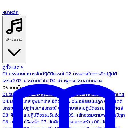
หน้าหลัก
เสียงธรรม
ดูทั้งหมด >
01. บรรยายในการจัดปฏิบัติธรรม1
02. บรรยายในการจัดปฏิบัติ
ธรรม2
03. บรรยายทั่วไป
04. บ้านพุทธธรรมสวนหลวง
05. เบนซ์ทองหล่อ
01. วินัยปิฎก
02. พระสูตรศึกษา
03. ปฏิสัมภิทามรรคและจูฬนิทเทส
04. มหานิทเทส จูฬนิทเทส อิติวุตตกะ
05. อภิธรรมปิฎก
06. เนตติ
ปกรณ์ และเปฏโกปเทสปกรณ์
07. ศึกษาและปฏิบัติธรรมวันอาทิตย์
08. ศึกษาและปฏิบัติธรรมวันอังคาร
09. หลักธรรมตามพระไตรปิฎก
06. ฐณิชาฌ์รีสอร์ท
07. นักศึกษาธรรมลาดพร้าว
08. วัด