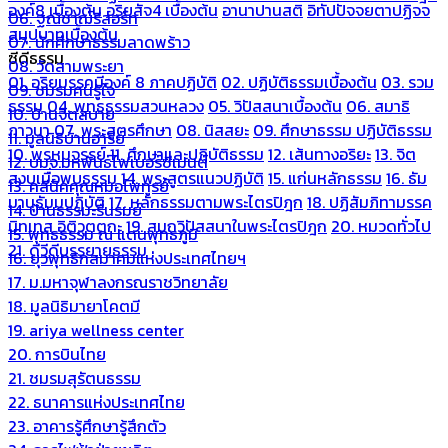
องค์8 เบื้องต้น
อริยสัจ4 เบื้องต้น
อานาปานสติ
อิทัปปัจจยตาปฏิจจ
06. ฐณิชาฌ์รีสอร์ท
สมุปบาทเบื้องต้น
07. นักศึกษาธรรมลาดพร้าว
ซีดีธรรม
08. วัดสามพระยา
01. อริยมรรคมีองค์ 8 ภาคปฏิบัติ
02. ปฏิบัติธรรมเบื้องต้น
03. รวม
09. ชมรมคนรู้ใจ
ธรรม
04. พุทธธรรมสวนหลวง
05. วิปัสสนาเบื้องต้น
06. สมาธิ
10. บ้านจิตสบาย
ภาวนา
07. พระสูตรศึกษา
08. นิสสยะ
09. ศึกษาธรรม ปฏิบัติธรรม
11. มูลนิธิบ้านอารีย์
10. พรหมจรรย์
11. ศึกษาและปฏิบัติธรรม
12. เส้นทางอริยะ
13. จิต
12. บมจ.มหพันธ์ไฟเบอร์ซีเมนต์
สงบเมื่อพบธรรม
14. พระสูตรแนวปฏิบัติ
15. แก่นหลักธรรม
16. ธัม
13. คลีนิคคุณหมอไพทูรย์
มานุธัมมปฏิบัติ
17. หลักธรรมตามพระไตรปิฎก
18. ปฏิสัมภิทามรรค
14. บ้านธรรมะรื่นรมย์
นิทเทส อิติวุตตกะ
19. สมถวิปัสสนาในพระไตรปิฎก
20. หมวดทั่วไป
15. พุทธธรรม ณ แดนพุทธภูมิ
21. ดีวีดีบรรยายธรรม
16. ยุวพุทธิกสมาคมแห่งประเทศไทยฯ
17. ม.มหาจุฬาลงกรณราชวิทยาลัย
18. มูลนิธิมายาโคตมี
19. ariya wellness center
20. การบินไทย
21. ชมรมสุรัตนธรรม
22. ธนาคารแห่งประเทศไทย
23. อาคารรู้ศึกษารู้สึกตัว