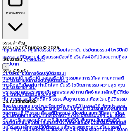
หมวดธรรม
ธรรมสำคัญ
ธรรมะ อ.สุภีร์ ทุมทอง © 2026
กฎแห่งกรรม
กฎแห่งธรรม
เตรียมโสดาบัน
ปรมัตถธรรม4
โพธิปักขิ
ยธรรม
สติปัฏฐาน4
อริยมรรคมีองค์8
อริยสัจ4
อิทัปปัจจยตาปฏิจจ
เสียงธรรม
ดูทั้งหมด >
สมุปบาท
×
ธรรมผู้เริ่มต้น
01. บรรยายในการจัดปฏิบัติธรรม1
กรรมบถ10 ทุจริต10 และสุจริต10
กรรมและการให้ผล
กายคตาสติ
02. บรรยายในการจัดปฏิบัติธรรม2
การฝึกสติเบื้องต้น
กำเนิดโลก
ขันธ์5
ไขปัญหาธรรม
ความสุข
คุณ
03. บรรยายทั่วไป
พระธรรม
คุณพระพุทธเจ้า
คุณพระสงฆ์
ทาน
ทิศ6 และหลักปฏิบัติต่อ
04. บ้านพุทธธรรมสวนหลวง
กัน
เทวดาและสิ่งศักดิ์สิทธิ์
ธรรมพื้นฐาน
ธรรมะคืออะไร ปฏิบัติธรรม
05. เบนซ์ทองหล่อ
คืออะไร
บุญและบาป
พระรัตนตรัย
ภพภูมิ31
มงคล38
วัตถุประสงค์
01. วินัยปิฎก
02. พระสูตรศึกษา
03. ปฏิสัมภิทามรรคและจูฬนิทเทส
ของการปฏิบัติธรรม
ศีล
สติปัฏฐาน4 เบื้องต้น
สมถะวิปัสสนาเบื้อง
04. มหานิทเทส จูฬนิทเทส อิติวุตตกะ
05. อภิธรรมปิฎก
06. เนตติ
ต้น
สมาธิและอุบายฝึกสมาธิ
สัมมาทิฏฐิขั้นพื้นฐาน
สัมมาทิฏฐิขั้น
ปกรณ์ และเปฏโกปเทสปกรณ์
07. ศึกษาและปฏิบัติธรรมวันอาทิตย์
เหนือโลก
หลักการปฏิบัติธรรม
หลักพระพุทธศาสนา
อริยมรรคมี
08. ศึกษาและปฏิบัติธรรมวันอังคาร
09. หลักธรรมตามพระไตรปิฎก