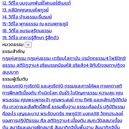
12. วีดีโอ บมจ.มหพันธ์ไฟเบอร์ซีเมนต์
13. คลีนิคคุณหมอไพทูรย์
14. วีดีโอ บ้านธรรมะรื่นรมย์
15-วีดีโอ พุทธธรรม ณ แดนพุทธภูมิ
18. วีดีโอ ชมรมสุรัตนธรรม
19. วีดีโอ อาคารรู้ศึกษา รู้สึกตัว
หมวดธรรม
×
ธรรมสำคัญ
กฎแห่งกรรม
กฎแห่งธรรม
เตรียมโสดาบัน
ปรมัตถธรรม4
โพธิปักขิ
ยธรรม
สติปัฏฐาน4
อริยมรรคมีองค์8
อริยสัจ4
อิทัปปัจจยตาปฏิจจ
สมุปบาท
ธรรมผู้เริ่มต้น
กรรมบถ10 ทุจริต10 และสุจริต10
กรรมและการให้ผล
กายคตาสติ
การฝึกสติเบื้องต้น
กำเนิดโลก
ขันธ์5
ไขปัญหาธรรม
ความสุข
คุณ
พระธรรม
คุณพระพุทธเจ้า
คุณพระสงฆ์
ทาน
ทิศ6 และหลักปฏิบัติต่อ
กัน
เทวดาและสิ่งศักดิ์สิทธิ์
ธรรมพื้นฐาน
ธรรมะคืออะไร ปฏิบัติธรรม
คืออะไร
บุญและบาป
พระรัตนตรัย
ภพภูมิ31
มงคล38
วัตถุประสงค์
ของการปฏิบัติธรรม
ศีล
สติปัฏฐาน4 เบื้องต้น
สมถะวิปัสสนาเบื้อง
ต้น
สมาธิและอุบายฝึกสมาธิ
สัมมาทิฏฐิขั้นพื้นฐาน
สัมมาทิฏฐิขั้น