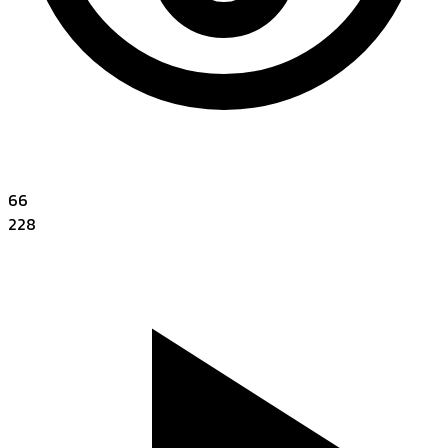
66
228