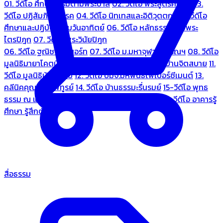
01. วีดีโอ ศึกษาธรรมตามพระบาลี
02. วีดีโอ พระสูตรศึกษา
03.
วีดีโอ ปฏิสัมภิทามรรค
04. วีดีโอ นิทเทสและอิติวุตตกะ
05. วีดีโอ
ศึกษาและปฏิบัติธรรมวันอาทิตย์
06. วีดีโอ หลักธรรมตามพระ
ไตรปิฎก
07. วีดีโอ พระวินัยปิฎก
06. วีดีโอ ฐณิชาฌ์รีสอร์ท
07. วีดีโอ ม.มหาจุฬาลงกรณฯ
08. วีดีโอ
มูลนิธิมายาโคตมี
09. วีดีโอ ชมรมคนรู้ใจ
10. วีดีโอ บ้านจิตสบาย
11.
วีดีโอ มูลนิธิบ้านอารีย์
12. วีดีโอ บมจ.มหพันธ์ไฟเบอร์ซีเมนต์
13.
คลีนิคคุณหมอไพทูรย์
14. วีดีโอ บ้านธรรมะรื่นรมย์
15-วีดีโอ พุทธ
ธรรม ณ แดนพุทธภูมิ
18. วีดีโอ ชมรมสุรัตนธรรม
19. วีดีโอ อาคารรู้
ศึกษา รู้สึกตัว
สื่อธรรม