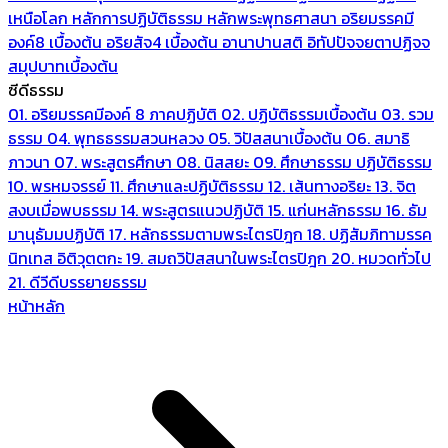
เหนือโลก
หลักการปฏิบัติธรรม
หลักพระพุทธศาสนา
อริยมรรคมี
องค์8 เบื้องต้น
อริยสัจ4 เบื้องต้น
อานาปานสติ
อิทัปปัจจยตาปฏิจจ
สมุปบาทเบื้องต้น
ซีดีธรรม
01. อริยมรรคมีองค์ 8 ภาคปฏิบัติ
02. ปฏิบัติธรรมเบื้องต้น
03. รวม
ธรรม
04. พุทธธรรมสวนหลวง
05. วิปัสสนาเบื้องต้น
06. สมาธิ
ภาวนา
07. พระสูตรศึกษา
08. นิสสยะ
09. ศึกษาธรรม ปฏิบัติธรรม
10. พรหมจรรย์
11. ศึกษาและปฏิบัติธรรม
12. เส้นทางอริยะ
13. จิต
สงบเมื่อพบธรรม
14. พระสูตรแนวปฏิบัติ
15. แก่นหลักธรรม
16. ธัม
มานุธัมมปฏิบัติ
17. หลักธรรมตามพระไตรปิฎก
18. ปฏิสัมภิทามรรค
นิทเทส อิติวุตตกะ
19. สมถวิปัสสนาในพระไตรปิฎก
20. หมวดทั่วไป
21. ดีวีดีบรรยายธรรม
หน้าหลัก