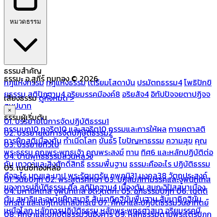
หมวดธรรม
ธรรมสำคัญ
ธรรมะ อ.สุภีร์ ทุมทอง © 2026
กฎแห่งกรรม
กฎแห่งธรรม
เตรียมโสดาบัน
ปรมัตถธรรม4
โพธิปักขิ
ยธรรม
สติปัฏฐาน4
อริยมรรคมีองค์8
อริยสัจ4
อิทัปปัจจยตาปฏิจจ
เสียงธรรม
ดูทั้งหมด >
สมุปบาท
×
ธรรมผู้เริ่มต้น
01. บรรยายในการจัดปฏิบัติธรรม1
กรรมบถ10 ทุจริต10 และสุจริต10
กรรมและการให้ผล
กายคตาสติ
02. บรรยายในการจัดปฏิบัติธรรม2
การฝึกสติเบื้องต้น
กำเนิดโลก
ขันธ์5
ไขปัญหาธรรม
ความสุข
คุณ
03. บรรยายทั่วไป
พระธรรม
คุณพระพุทธเจ้า
คุณพระสงฆ์
ทาน
ทิศ6 และหลักปฏิบัติต่อ
04. บ้านพุทธธรรมสวนหลวง
กัน
เทวดาและสิ่งศักดิ์สิทธิ์
ธรรมพื้นฐาน
ธรรมะคืออะไร ปฏิบัติธรรม
05. เบนซ์ทองหล่อ
คืออะไร
บุญและบาป
พระรัตนตรัย
ภพภูมิ31
มงคล38
วัตถุประสงค์
01. วินัยปิฎก
02. พระสูตรศึกษา
03. ปฏิสัมภิทามรรคและจูฬนิทเทส
ของการปฏิบัติธรรม
ศีล
สติปัฏฐาน4 เบื้องต้น
สมถะวิปัสสนาเบื้อง
04. มหานิทเทส จูฬนิทเทส อิติวุตตกะ
05. อภิธรรมปิฎก
06. เนตติ
ต้น
สมาธิและอุบายฝึกสมาธิ
สัมมาทิฏฐิขั้นพื้นฐาน
สัมมาทิฏฐิขั้น
ปกรณ์ และเปฏโกปเทสปกรณ์
07. ศึกษาและปฏิบัติธรรมวันอาทิตย์
เหนือโลก
หลักการปฏิบัติธรรม
หลักพระพุทธศาสนา
อริยมรรคมี
08. ศึกษาและปฏิบัติธรรมวันอังคาร
09. หลักธรรมตามพระไตรปิฎก