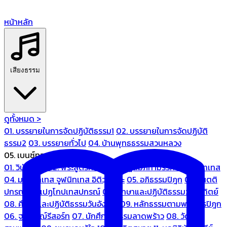
หน้าหลัก
เสียงธรรม
ดูทั้งหมด >
01. บรรยายในการจัดปฏิบัติธรรม1
02. บรรยายในการจัดปฏิบัติ
ธรรม2
03. บรรยายทั่วไป
04. บ้านพุทธธรรมสวนหลวง
05. เบนซ์ทองหล่อ
01. วินัยปิฎก
02. พระสูตรศึกษา
03. ปฏิสัมภิทามรรคและจูฬนิทเทส
04. มหานิทเทส จูฬนิทเทส อิติวุตตกะ
05. อภิธรรมปิฎก
06. เนตติ
ปกรณ์ และเปฏโกปเทสปกรณ์
07. ศึกษาและปฏิบัติธรรมวันอาทิตย์
08. ศึกษาและปฏิบัติธรรมวันอังคาร
09. หลักธรรมตามพระไตรปิฎก
06. ฐณิชาฌ์รีสอร์ท
07. นักศึกษาธรรมลาดพร้าว
08. วัด