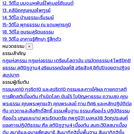
12. วีดีโอ บมจ.มหพันธ์ไฟเบอร์ซีเมนต์
13. คลีนิคคุณหมอไพทูรย์
14. วีดีโอ บ้านธรรมะรื่นรมย์
15-วีดีโอ พุทธธรรม ณ แดนพุทธภูมิ
18. วีดีโอ ชมรมสุรัตนธรรม
19. วีดีโอ อาคารรู้ศึกษา รู้สึกตัว
หมวดธรรม
×
ธรรมสำคัญ
กฎแห่งกรรม
กฎแห่งธรรม
เตรียมโสดาบัน
ปรมัตถธรรม4
โพธิปักขิ
ยธรรม
สติปัฏฐาน4
อริยมรรคมีองค์8
อริยสัจ4
อิทัปปัจจยตาปฏิจจ
สมุปบาท
ธรรมผู้เริ่มต้น
กรรมบถ10 ทุจริต10 และสุจริต10
กรรมและการให้ผล
กายคตาสติ
การฝึกสติเบื้องต้น
กำเนิดโลก
ขันธ์5
ไขปัญหาธรรม
ความสุข
คุณ
พระธรรม
คุณพระพุทธเจ้า
คุณพระสงฆ์
ทาน
ทิศ6 และหลักปฏิบัติต่อ
กัน
เทวดาและสิ่งศักดิ์สิทธิ์
ธรรมพื้นฐาน
ธรรมะคืออะไร ปฏิบัติธรรม
คืออะไร
บุญและบาป
พระรัตนตรัย
ภพภูมิ31
มงคล38
วัตถุประสงค์
ของการปฏิบัติธรรม
ศีล
สติปัฏฐาน4 เบื้องต้น
สมถะวิปัสสนาเบื้อง
ต้น
สมาธิและอุบายฝึกสมาธิ
สัมมาทิฏฐิขั้นพื้นฐาน
สัมมาทิฏฐิขั้น