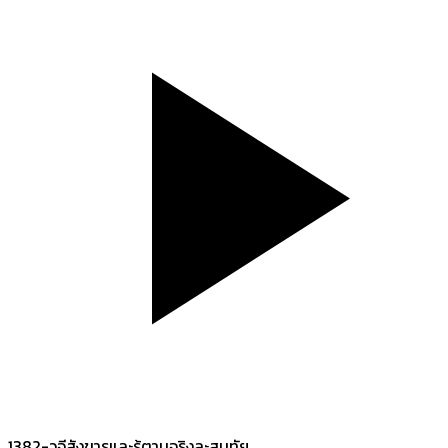
1382-วจีสังขารและรู้ตามจริงละสมุทัย