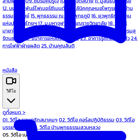
สามพระยา
09. ชมรมคนรู้ใจ
10. บ้านจิตสบาย
11. มูลนิธิบ้านอารีย์
12. บมจ.มหพันธ์ไฟเบอร์ซีเมนต์
13. คลีนิคคุณหมอไพทูรย์
14. บ้าน
ธรรมะรื่นรมย์
15. พุทธธรรม ณ แดนพุทธภูมิ
16. ยุวพุทธิกสมาคม
แห่งประเทศไทยฯ
17. ม.มหาจุฬาลงกรณราชวิทยาลัย
18. มูลนิธิ
มายาโคตมี
19. ariya wellness center
20. การบินไทย
21. ชมรมสุ
รัตนธรรม
22. ธนาคารแห่งประเทศไทย
23. อาคารรู้ศึกษารู้สึกตัว
24.
การไฟฟ้าฝ่ายผลิต
25. บ้านคุณสันติ
หนังสือ
วีดีโอ
ดูทั้งหมด >
01. วีดีโอ ยุวพุทธิกสมาคมฯ
02. วีดีโอ คอร์สปฏิบัติธรรม
03. วีดีโอ
บรรยายทั่วไป
04. วีดีโอ บ้านพุทธธรรมสวนหลวง
05. วีดีโอ เบนซ์ทองหล่อ