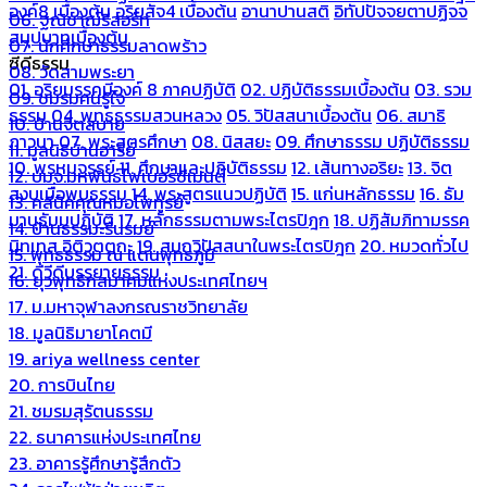
องค์8 เบื้องต้น
อริยสัจ4 เบื้องต้น
อานาปานสติ
อิทัปปัจจยตาปฏิจจ
06. ฐณิชาฌ์รีสอร์ท
สมุปบาทเบื้องต้น
07. นักศึกษาธรรมลาดพร้าว
ซีดีธรรม
08. วัดสามพระยา
01. อริยมรรคมีองค์ 8 ภาคปฏิบัติ
02. ปฏิบัติธรรมเบื้องต้น
03. รวม
09. ชมรมคนรู้ใจ
ธรรม
04. พุทธธรรมสวนหลวง
05. วิปัสสนาเบื้องต้น
06. สมาธิ
10. บ้านจิตสบาย
ภาวนา
07. พระสูตรศึกษา
08. นิสสยะ
09. ศึกษาธรรม ปฏิบัติธรรม
11. มูลนิธิบ้านอารีย์
10. พรหมจรรย์
11. ศึกษาและปฏิบัติธรรม
12. เส้นทางอริยะ
13. จิต
12. บมจ.มหพันธ์ไฟเบอร์ซีเมนต์
สงบเมื่อพบธรรม
14. พระสูตรแนวปฏิบัติ
15. แก่นหลักธรรม
16. ธัม
13. คลีนิคคุณหมอไพทูรย์
มานุธัมมปฏิบัติ
17. หลักธรรมตามพระไตรปิฎก
18. ปฏิสัมภิทามรรค
14. บ้านธรรมะรื่นรมย์
นิทเทส อิติวุตตกะ
19. สมถวิปัสสนาในพระไตรปิฎก
20. หมวดทั่วไป
15. พุทธธรรม ณ แดนพุทธภูมิ
21. ดีวีดีบรรยายธรรม
16. ยุวพุทธิกสมาคมแห่งประเทศไทยฯ
17. ม.มหาจุฬาลงกรณราชวิทยาลัย
18. มูลนิธิมายาโคตมี
19. ariya wellness center
20. การบินไทย
21. ชมรมสุรัตนธรรม
22. ธนาคารแห่งประเทศไทย
23. อาคารรู้ศึกษารู้สึกตัว