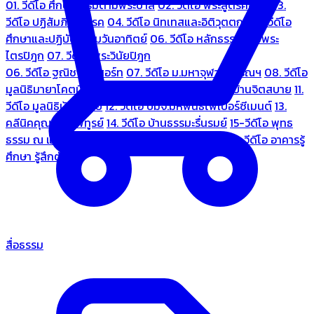
01. วีดีโอ ศึกษาธรรมตามพระบาลี
02. วีดีโอ พระสูตรศึกษา
03.
วีดีโอ ปฏิสัมภิทามรรค
04. วีดีโอ นิทเทสและอิติวุตตกะ
05. วีดีโอ
ศึกษาและปฏิบัติธรรมวันอาทิตย์
06. วีดีโอ หลักธรรมตามพระ
ไตรปิฎก
07. วีดีโอ พระวินัยปิฎก
06. วีดีโอ ฐณิชาฌ์รีสอร์ท
07. วีดีโอ ม.มหาจุฬาลงกรณฯ
08. วีดีโอ
มูลนิธิมายาโคตมี
09. วีดีโอ ชมรมคนรู้ใจ
10. วีดีโอ บ้านจิตสบาย
11.
วีดีโอ มูลนิธิบ้านอารีย์
12. วีดีโอ บมจ.มหพันธ์ไฟเบอร์ซีเมนต์
13.
คลีนิคคุณหมอไพทูรย์
14. วีดีโอ บ้านธรรมะรื่นรมย์
15-วีดีโอ พุทธ
ธรรม ณ แดนพุทธภูมิ
18. วีดีโอ ชมรมสุรัตนธรรม
19. วีดีโอ อาคารรู้
ศึกษา รู้สึกตัว
สื่อธรรม