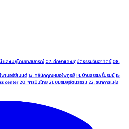
ณ์ และเปฏโกปเทสปกรณ์
07. ศึกษาและปฏิบัติธรรมวันอาทิตย์
08.
ไฟเบอร์ซีเมนต์
13. คลีนิคคุณหมอไพทูรย์
14. บ้านธรรมะรื่นรมย์
15.
ess center
20. การบินไทย
21. ชมรมสุรัตนธรรม
22. ธนาคารแห่ง