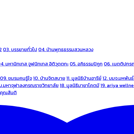
2
03. บรรยายทั่วไป
04. บ้านพุทธธรรมสวนหลวง
4. มหานิทเทส จูฬนิทเทส อิติวุตตกะ
05. อภิธรรมปิฎก
06. เนตติปกร
09. ชมรมคนรู้ใจ
10. บ้านจิตสบาย
11. มูลนิธิบ้านอารีย์
12. บมจ.มหพันธ์
 ม.มหาจุฬาลงกรณราชวิทยาลัย
18. มูลนิธิมายาโคตมี
19. ariya welln
นคุณสันติ