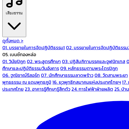
เสียงธรรม
ดูทั้งหมด >
01. บรรยายในการจัดปฏิบัติธรรม1
02. บรรยายในการจัดปฏิบัติธรรม
05. เบนซ์ทองหล่อ
01. วินัยปิฎก
02. พระสูตรศึกษา
03. ปฏิสัมภิทามรรคและจูฬนิทเทส
0
ศึกษาและปฏิบัติธรรมวันอังคาร
09. หลักธรรมตามพระไตรปิฎก
06. ฐณิชาฌ์รีสอร์ท
07. นักศึกษาธรรมลาดพร้าว
08. วัดสามพระยา
พุทธธรรม ณ แดนพุทธภูมิ
16. ยุวพุทธิกสมาคมแห่งประเทศไทยฯ
17.
ประเทศไทย
23. อาคารรู้ศึกษารู้สึกตัว
24. การไฟฟ้าฝ่ายผลิต
25. บ้า