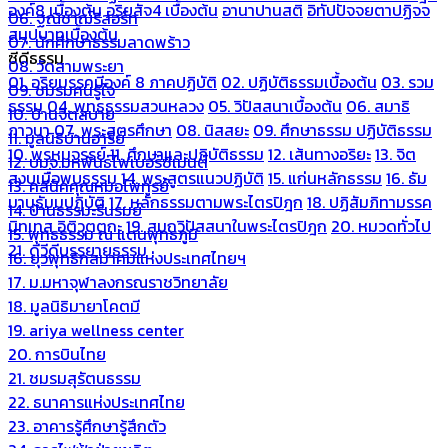
องค์8 เบื้องต้น
อริยสัจ4 เบื้องต้น
อานาปานสติ
อิทัปปัจจยตาปฏิจจ
06. ฐณิชาฌ์รีสอร์ท
สมุปบาทเบื้องต้น
07. นักศึกษาธรรมลาดพร้าว
ซีดีธรรม
08. วัดสามพระยา
01. อริยมรรคมีองค์ 8 ภาคปฏิบัติ
02. ปฏิบัติธรรมเบื้องต้น
03. รวม
09. ชมรมคนรู้ใจ
ธรรม
04. พุทธธรรมสวนหลวง
05. วิปัสสนาเบื้องต้น
06. สมาธิ
10. บ้านจิตสบาย
ภาวนา
07. พระสูตรศึกษา
08. นิสสยะ
09. ศึกษาธรรม ปฏิบัติธรรม
11. มูลนิธิบ้านอารีย์
10. พรหมจรรย์
11. ศึกษาและปฏิบัติธรรม
12. เส้นทางอริยะ
13. จิต
12. บมจ.มหพันธ์ไฟเบอร์ซีเมนต์
สงบเมื่อพบธรรม
14. พระสูตรแนวปฏิบัติ
15. แก่นหลักธรรม
16. ธัม
13. คลีนิคคุณหมอไพทูรย์
มานุธัมมปฏิบัติ
17. หลักธรรมตามพระไตรปิฎก
18. ปฏิสัมภิทามรรค
14. บ้านธรรมะรื่นรมย์
นิทเทส อิติวุตตกะ
19. สมถวิปัสสนาในพระไตรปิฎก
20. หมวดทั่วไป
15. พุทธธรรม ณ แดนพุทธภูมิ
21. ดีวีดีบรรยายธรรม
16. ยุวพุทธิกสมาคมแห่งประเทศไทยฯ
17. ม.มหาจุฬาลงกรณราชวิทยาลัย
18. มูลนิธิมายาโคตมี
19. ariya wellness center
20. การบินไทย
21. ชมรมสุรัตนธรรม
22. ธนาคารแห่งประเทศไทย
23. อาคารรู้ศึกษารู้สึกตัว