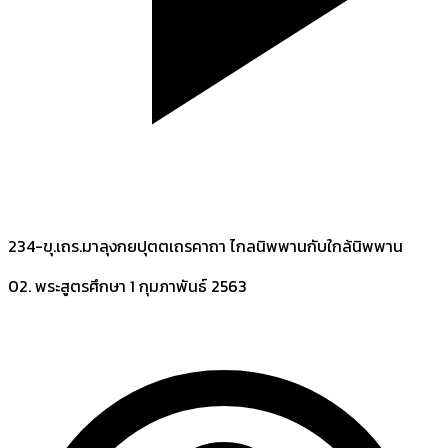
234-ขุ.เถร.มาลุงกยปุตตเถรคาถา ไกลนิพพานกับใกล้นิพพาน
02. พระสูตรศึกษา
1 กุมภาพันธ์ 2563