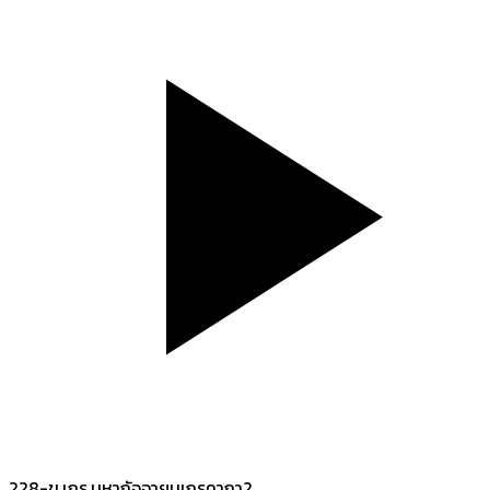
228-ขุ.เถร.มหากัจจายนเถรคาถา2