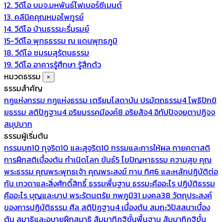
12. วีดีโอ บมจ.มหพันธ์ไฟเบอร์ซีเมนต์
13. คลีนิคคุณหมอไพทูรย์
14. วีดีโอ บ้านธรรมะรื่นรมย์
15-วีดีโอ พุทธธรรม ณ แดนพุทธภูมิ
18. วีดีโอ ชมรมสุรัตนธรรม
19. วีดีโอ อาคารรู้ศึกษา รู้สึกตัว
หมวดธรรม
×
ธรรมสำคัญ
กฎแห่งกรรม
กฎแห่งธรรม
เตรียมโสดาบัน
ปรมัตถธรรม4
โพธิปักขิ
ยธรรม
สติปัฏฐาน4
อริยมรรคมีองค์8
อริยสัจ4
อิทัปปัจจยตาปฏิจจ
สมุปบาท
ธรรมผู้เริ่มต้น
กรรมบถ10 ทุจริต10 และสุจริต10
กรรมและการให้ผล
กายคตาสติ
การฝึกสติเบื้องต้น
กำเนิดโลก
ขันธ์5
ไขปัญหาธรรม
ความสุข
คุณ
พระธรรม
คุณพระพุทธเจ้า
คุณพระสงฆ์
ทาน
ทิศ6 และหลักปฏิบัติต่อ
กัน
เทวดาและสิ่งศักดิ์สิทธิ์
ธรรมพื้นฐาน
ธรรมะคืออะไร ปฏิบัติธรรม
คืออะไร
บุญและบาป
พระรัตนตรัย
ภพภูมิ31
มงคล38
วัตถุประสงค์
ของการปฏิบัติธรรม
ศีล
สติปัฏฐาน4 เบื้องต้น
สมถะวิปัสสนาเบื้อง
ต้น
สมาธิและอุบายฝึกสมาธิ
สัมมาทิฏฐิขั้นพื้นฐาน
สัมมาทิฏฐิขั้น