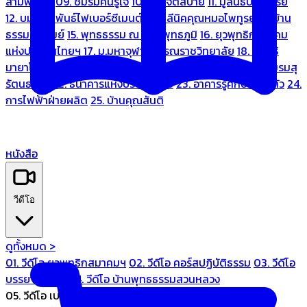
สามพระยา
09. ชมรมคนรู้ใจ
10. บ้านจิตสบาย
11. มูลนิธิบ้านอารีย์
12. บมจ.มหพันธ์ไฟเบอร์ซีเมนต์
13. คลีนิคคุณหมอไพทูรย์
14. บ้าน
ธรรมะรื่นรมย์
15. พุทธธรรม ณ แดนพุทธภูมิ
16. ยุวพุทธิกสมาคม
แห่งประเทศไทยฯ
17. ม.มหาจุฬาลงกรณราชวิทยาลัย
18. มูลนิธิ
มายาโคตมี
19. ariya wellness center
20. การบินไทย
21. ชมรมสุ
รัตนธรรม
22. ธนาคารแห่งประเทศไทย
23. อาคารรู้ศึกษารู้สึกตัว
24.
การไฟฟ้าฝ่ายผลิต
25. บ้านคุณสันติ
หนังสือ
วีดีโอ
ดูทั้งหมด >
01. วีดีโอ ยุวพุทธิกสมาคมฯ
02. วีดีโอ คอร์สปฏิบัติธรรม
03. วีดีโอ
บรรยายทั่วไป
04. วีดีโอ บ้านพุทธธรรมสวนหลวง
05. วีดีโอ เบนซ์ทองหล่อ