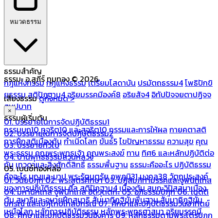
หมวดธรรม
ธรรมสำคัญ
ธรรมะ อ.สุภีร์ ทุมทอง © 2026
กฎแห่งกรรม
กฎแห่งธรรม
เตรียมโสดาบัน
ปรมัตถธรรม4
โพธิปักขิ
ยธรรม
สติปัฏฐาน4
อริยมรรคมีองค์8
อริยสัจ4
อิทัปปัจจยตาปฏิจจ
เสียงธรรม
ดูทั้งหมด >
สมุปบาท
×
ธรรมผู้เริ่มต้น
01. บรรยายในการจัดปฏิบัติธรรม1
กรรมบถ10 ทุจริต10 และสุจริต10
กรรมและการให้ผล
กายคตาสติ
02. บรรยายในการจัดปฏิบัติธรรม2
การฝึกสติเบื้องต้น
กำเนิดโลก
ขันธ์5
ไขปัญหาธรรม
ความสุข
คุณ
03. บรรยายทั่วไป
พระธรรม
คุณพระพุทธเจ้า
คุณพระสงฆ์
ทาน
ทิศ6 และหลักปฏิบัติต่อ
04. บ้านพุทธธรรมสวนหลวง
กัน
เทวดาและสิ่งศักดิ์สิทธิ์
ธรรมพื้นฐาน
ธรรมะคืออะไร ปฏิบัติธรรม
05. เบนซ์ทองหล่อ
คืออะไร
บุญและบาป
พระรัตนตรัย
ภพภูมิ31
มงคล38
วัตถุประสงค์
01. วินัยปิฎก
02. พระสูตรศึกษา
03. ปฏิสัมภิทามรรคและจูฬนิทเทส
ของการปฏิบัติธรรม
ศีล
สติปัฏฐาน4 เบื้องต้น
สมถะวิปัสสนาเบื้อง
04. มหานิทเทส จูฬนิทเทส อิติวุตตกะ
05. อภิธรรมปิฎก
06. เนตติ
ต้น
สมาธิและอุบายฝึกสมาธิ
สัมมาทิฏฐิขั้นพื้นฐาน
สัมมาทิฏฐิขั้น
ปกรณ์ และเปฏโกปเทสปกรณ์
07. ศึกษาและปฏิบัติธรรมวันอาทิตย์
เหนือโลก
หลักการปฏิบัติธรรม
หลักพระพุทธศาสนา
อริยมรรคมี
08. ศึกษาและปฏิบัติธรรมวันอังคาร
09. หลักธรรมตามพระไตรปิฎก