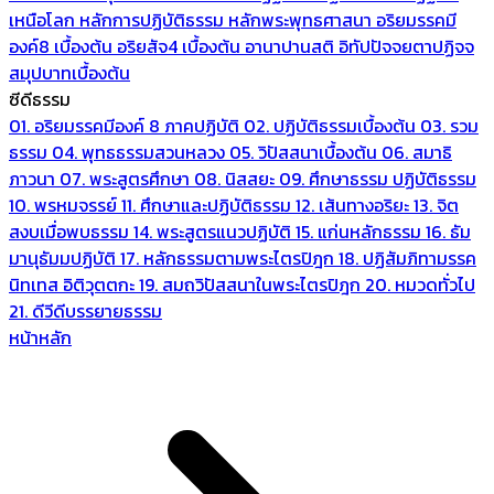
เหนือโลก
หลักการปฏิบัติธรรม
หลักพระพุทธศาสนา
อริยมรรคมี
องค์8 เบื้องต้น
อริยสัจ4 เบื้องต้น
อานาปานสติ
อิทัปปัจจยตาปฏิจจ
สมุปบาทเบื้องต้น
ซีดีธรรม
01. อริยมรรคมีองค์ 8 ภาคปฏิบัติ
02. ปฏิบัติธรรมเบื้องต้น
03. รวม
ธรรม
04. พุทธธรรมสวนหลวง
05. วิปัสสนาเบื้องต้น
06. สมาธิ
ภาวนา
07. พระสูตรศึกษา
08. นิสสยะ
09. ศึกษาธรรม ปฏิบัติธรรม
10. พรหมจรรย์
11. ศึกษาและปฏิบัติธรรม
12. เส้นทางอริยะ
13. จิต
สงบเมื่อพบธรรม
14. พระสูตรแนวปฏิบัติ
15. แก่นหลักธรรม
16. ธัม
มานุธัมมปฏิบัติ
17. หลักธรรมตามพระไตรปิฎก
18. ปฏิสัมภิทามรรค
นิทเทส อิติวุตตกะ
19. สมถวิปัสสนาในพระไตรปิฎก
20. หมวดทั่วไป
21. ดีวีดีบรรยายธรรม
หน้าหลัก