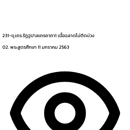
231-ขุ.เถร.รัฏฐปาลเถรคาถา1 เนื้อฉลาดไม่ติดบ่วง
02. พระสูตรศึกษา
11 มกราคม 2563