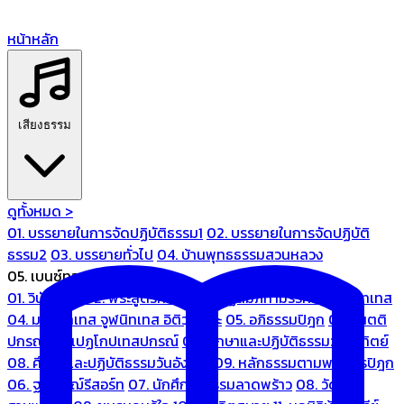
หน้าหลัก
เสียงธรรม
ดูทั้งหมด >
01. บรรยายในการจัดปฏิบัติธรรม1
02. บรรยายในการจัดปฏิบัติ
ธรรม2
03. บรรยายทั่วไป
04. บ้านพุทธธรรมสวนหลวง
05. เบนซ์ทองหล่อ
01. วินัยปิฎก
02. พระสูตรศึกษา
03. ปฏิสัมภิทามรรคและจูฬนิทเทส
04. มหานิทเทส จูฬนิทเทส อิติวุตตกะ
05. อภิธรรมปิฎก
06. เนตติ
ปกรณ์ และเปฏโกปเทสปกรณ์
07. ศึกษาและปฏิบัติธรรมวันอาทิตย์
08. ศึกษาและปฏิบัติธรรมวันอังคาร
09. หลักธรรมตามพระไตรปิฎก
06. ฐณิชาฌ์รีสอร์ท
07. นักศึกษาธรรมลาดพร้าว
08. วัด