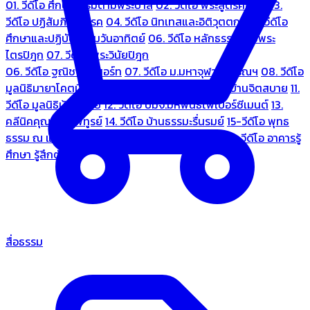
01. วีดีโอ ศึกษาธรรมตามพระบาลี
02. วีดีโอ พระสูตรศึกษา
03.
วีดีโอ ปฏิสัมภิทามรรค
04. วีดีโอ นิทเทสและอิติวุตตกะ
05. วีดีโอ
ศึกษาและปฏิบัติธรรมวันอาทิตย์
06. วีดีโอ หลักธรรมตามพระ
ไตรปิฎก
07. วีดีโอ พระวินัยปิฎก
06. วีดีโอ ฐณิชาฌ์รีสอร์ท
07. วีดีโอ ม.มหาจุฬาลงกรณฯ
08. วีดีโอ
มูลนิธิมายาโคตมี
09. วีดีโอ ชมรมคนรู้ใจ
10. วีดีโอ บ้านจิตสบาย
11.
วีดีโอ มูลนิธิบ้านอารีย์
12. วีดีโอ บมจ.มหพันธ์ไฟเบอร์ซีเมนต์
13.
คลีนิคคุณหมอไพทูรย์
14. วีดีโอ บ้านธรรมะรื่นรมย์
15-วีดีโอ พุทธ
ธรรม ณ แดนพุทธภูมิ
18. วีดีโอ ชมรมสุรัตนธรรม
19. วีดีโอ อาคารรู้
ศึกษา รู้สึกตัว
สื่อธรรม