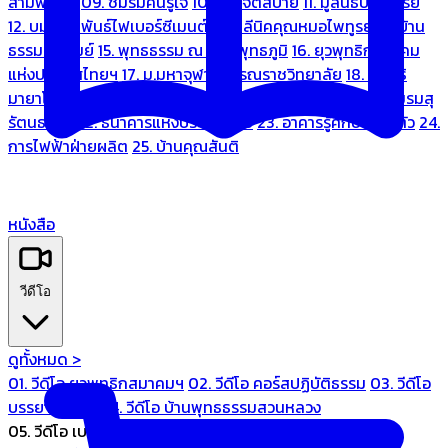
สามพระยา
09. ชมรมคนรู้ใจ
10. บ้านจิตสบาย
11. มูลนิธิบ้านอารีย์
12. บมจ.มหพันธ์ไฟเบอร์ซีเมนต์
13. คลีนิคคุณหมอไพทูรย์
14. บ้าน
ธรรมะรื่นรมย์
15. พุทธธรรม ณ แดนพุทธภูมิ
16. ยุวพุทธิกสมาคม
แห่งประเทศไทยฯ
17. ม.มหาจุฬาลงกรณราชวิทยาลัย
18. มูลนิธิ
มายาโคตมี
19. ariya wellness center
20. การบินไทย
21. ชมรมสุ
รัตนธรรม
22. ธนาคารแห่งประเทศไทย
23. อาคารรู้ศึกษารู้สึกตัว
24.
การไฟฟ้าฝ่ายผลิต
25. บ้านคุณสันติ
หนังสือ
วีดีโอ
ดูทั้งหมด >
01. วีดีโอ ยุวพุทธิกสมาคมฯ
02. วีดีโอ คอร์สปฏิบัติธรรม
03. วีดีโอ
บรรยายทั่วไป
04. วีดีโอ บ้านพุทธธรรมสวนหลวง
05. วีดีโอ เบนซ์ทองหล่อ