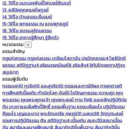
12. วีดีโอ บมจ.มหพันธ์ไฟเบอร์ซีเมนต์
13. คลีนิคคุณหมอไพทูรย์
14. วีดีโอ บ้านธรรมะรื่นรมย์
15-วีดีโอ พุทธธรรม ณ แดนพุทธภูมิ
18. วีดีโอ ชมรมสุรัตนธรรม
19. วีดีโอ อาคารรู้ศึกษา รู้สึกตัว
หมวดธรรม
×
ธรรมสำคัญ
กฎแห่งกรรม
กฎแห่งธรรม
เตรียมโสดาบัน
ปรมัตถธรรม4
โพธิปักขิ
ยธรรม
สติปัฏฐาน4
อริยมรรคมีองค์8
อริยสัจ4
อิทัปปัจจยตาปฏิจจ
สมุปบาท
ธรรมผู้เริ่มต้น
กรรมบถ10 ทุจริต10 และสุจริต10
กรรมและการให้ผล
กายคตาสติ
การฝึกสติเบื้องต้น
กำเนิดโลก
ขันธ์5
ไขปัญหาธรรม
ความสุข
คุณ
พระธรรม
คุณพระพุทธเจ้า
คุณพระสงฆ์
ทาน
ทิศ6 และหลักปฏิบัติต่อ
กัน
เทวดาและสิ่งศักดิ์สิทธิ์
ธรรมพื้นฐาน
ธรรมะคืออะไร ปฏิบัติธรรม
คืออะไร
บุญและบาป
พระรัตนตรัย
ภพภูมิ31
มงคล38
วัตถุประสงค์
ของการปฏิบัติธรรม
ศีล
สติปัฏฐาน4 เบื้องต้น
สมถะวิปัสสนาเบื้อง
ต้น
สมาธิและอุบายฝึกสมาธิ
สัมมาทิฏฐิขั้นพื้นฐาน
สัมมาทิฏฐิขั้น