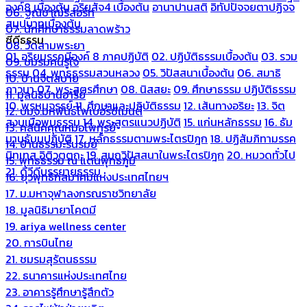
องค์8 เบื้องต้น
อริยสัจ4 เบื้องต้น
อานาปานสติ
อิทัปปัจจยตาปฏิจจ
06. ฐณิชาฌ์รีสอร์ท
สมุปบาทเบื้องต้น
07. นักศึกษาธรรมลาดพร้าว
ซีดีธรรม
08. วัดสามพระยา
01. อริยมรรคมีองค์ 8 ภาคปฏิบัติ
02. ปฏิบัติธรรมเบื้องต้น
03. รวม
09. ชมรมคนรู้ใจ
ธรรม
04. พุทธธรรมสวนหลวง
05. วิปัสสนาเบื้องต้น
06. สมาธิ
10. บ้านจิตสบาย
ภาวนา
07. พระสูตรศึกษา
08. นิสสยะ
09. ศึกษาธรรม ปฏิบัติธรรม
11. มูลนิธิบ้านอารีย์
10. พรหมจรรย์
11. ศึกษาและปฏิบัติธรรม
12. เส้นทางอริยะ
13. จิต
12. บมจ.มหพันธ์ไฟเบอร์ซีเมนต์
สงบเมื่อพบธรรม
14. พระสูตรแนวปฏิบัติ
15. แก่นหลักธรรม
16. ธัม
13. คลีนิคคุณหมอไพทูรย์
มานุธัมมปฏิบัติ
17. หลักธรรมตามพระไตรปิฎก
18. ปฏิสัมภิทามรรค
14. บ้านธรรมะรื่นรมย์
นิทเทส อิติวุตตกะ
19. สมถวิปัสสนาในพระไตรปิฎก
20. หมวดทั่วไป
15. พุทธธรรม ณ แดนพุทธภูมิ
21. ดีวีดีบรรยายธรรม
16. ยุวพุทธิกสมาคมแห่งประเทศไทยฯ
17. ม.มหาจุฬาลงกรณราชวิทยาลัย
18. มูลนิธิมายาโคตมี
19. ariya wellness center
20. การบินไทย
21. ชมรมสุรัตนธรรม
22. ธนาคารแห่งประเทศไทย
23. อาคารรู้ศึกษารู้สึกตัว