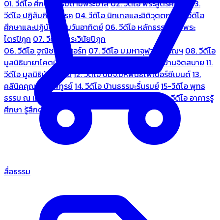
01. วีดีโอ ศึกษาธรรมตามพระบาลี
02. วีดีโอ พระสูตรศึกษา
03.
วีดีโอ ปฏิสัมภิทามรรค
04. วีดีโอ นิทเทสและอิติวุตตกะ
05. วีดีโอ
ศึกษาและปฏิบัติธรรมวันอาทิตย์
06. วีดีโอ หลักธรรมตามพระ
ไตรปิฎก
07. วีดีโอ พระวินัยปิฎก
06. วีดีโอ ฐณิชาฌ์รีสอร์ท
07. วีดีโอ ม.มหาจุฬาลงกรณฯ
08. วีดีโอ
มูลนิธิมายาโคตมี
09. วีดีโอ ชมรมคนรู้ใจ
10. วีดีโอ บ้านจิตสบาย
11.
วีดีโอ มูลนิธิบ้านอารีย์
12. วีดีโอ บมจ.มหพันธ์ไฟเบอร์ซีเมนต์
13.
คลีนิคคุณหมอไพทูรย์
14. วีดีโอ บ้านธรรมะรื่นรมย์
15-วีดีโอ พุทธ
ธรรม ณ แดนพุทธภูมิ
18. วีดีโอ ชมรมสุรัตนธรรม
19. วีดีโอ อาคารรู้
ศึกษา รู้สึกตัว
สื่อธรรม