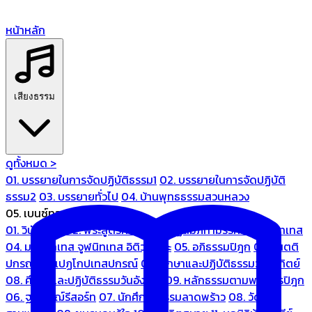
หน้าหลัก
เสียงธรรม
ดูทั้งหมด >
01. บรรยายในการจัดปฏิบัติธรรม1
02. บรรยายในการจัดปฏิบัติ
ธรรม2
03. บรรยายทั่วไป
04. บ้านพุทธธรรมสวนหลวง
05. เบนซ์ทองหล่อ
01. วินัยปิฎก
02. พระสูตรศึกษา
03. ปฏิสัมภิทามรรคและจูฬนิทเทส
04. มหานิทเทส จูฬนิทเทส อิติวุตตกะ
05. อภิธรรมปิฎก
06. เนตติ
ปกรณ์ และเปฏโกปเทสปกรณ์
07. ศึกษาและปฏิบัติธรรมวันอาทิตย์
08. ศึกษาและปฏิบัติธรรมวันอังคาร
09. หลักธรรมตามพระไตรปิฎก
06. ฐณิชาฌ์รีสอร์ท
07. นักศึกษาธรรมลาดพร้าว
08. วัด