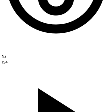
92
154