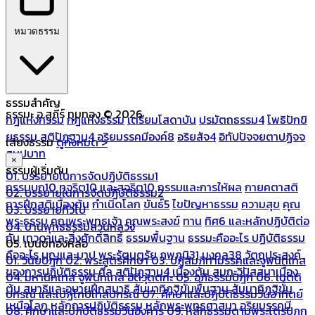
หมวดธรรม
ธรรมสำคัญ
ธรรมะ อ.สุภีร์ ทุมทอง © 2026
กฎแห่งกรรม
กฎแห่งธรรม
เตรียมโสดาบัน
ปรมัตถธรรม4
โพธิปักขิ
ยธรรม
สติปัฏฐาน4
อริยมรรคมีองค์8
อริยสัจ4
อิทัปปัจจยตาปฏิจจ
เสียงธรรม
ดูทั้งหมด >
สมุปบาท
×
ธรรมผู้เริ่มต้น
01. บรรยายในการจัดปฏิบัติธรรม1
กรรมบถ10 ทุจริต10 และสุจริต10
กรรมและการให้ผล
กายคตาสติ
02. บรรยายในการจัดปฏิบัติธรรม2
การฝึกสติเบื้องต้น
กำเนิดโลก
ขันธ์5
ไขปัญหาธรรม
ความสุข
คุณ
03. บรรยายทั่วไป
พระธรรม
คุณพระพุทธเจ้า
คุณพระสงฆ์
ทาน
ทิศ6 และหลักปฏิบัติต่อ
04. บ้านพุทธธรรมสวนหลวง
กัน
เทวดาและสิ่งศักดิ์สิทธิ์
ธรรมพื้นฐาน
ธรรมะคืออะไร ปฏิบัติธรรม
05. เบนซ์ทองหล่อ
คืออะไร
บุญและบาป
พระรัตนตรัย
ภพภูมิ31
มงคล38
วัตถุประสงค์
01. วินัยปิฎก
02. พระสูตรศึกษา
03. ปฏิสัมภิทามรรคและจูฬนิทเทส
ของการปฏิบัติธรรม
ศีล
สติปัฏฐาน4 เบื้องต้น
สมถะวิปัสสนาเบื้อง
04. มหานิทเทส จูฬนิทเทส อิติวุตตกะ
05. อภิธรรมปิฎก
06. เนตติ
ต้น
สมาธิและอุบายฝึกสมาธิ
สัมมาทิฏฐิขั้นพื้นฐาน
สัมมาทิฏฐิขั้น
ปกรณ์ และเปฏโกปเทสปกรณ์
07. ศึกษาและปฏิบัติธรรมวันอาทิตย์
เหนือโลก
หลักการปฏิบัติธรรม
หลักพระพุทธศาสนา
อริยมรรคมี
08. ศึกษาและปฏิบัติธรรมวันอังคาร
09. หลักธรรมตามพระไตรปิฎก