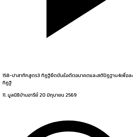
158-ปาสาทิกสูตร3 ทิฏฐิยึดขันธ์อดีตอนาคตและสติปัฏฐาน4เพื่อละ
ทิฏฐิ
11. มูลนิธิบ้านอารีย์
20 มิถุนายน 2569