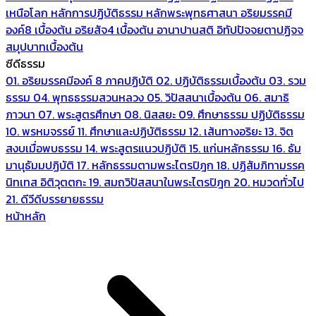
เหนือโลก
หลักการปฏิบัติธรรม
หลักพระพุทธศาสนา
อริยมรรคมี
องค์8 เบื้องต้น
อริยสัจ4 เบื้องต้น
อานาปานสติ
อิทัปปัจจยตาปฏิจจ
สมุปบาทเบื้องต้น
ซีดีธรรม
01. อริยมรรคมีองค์ 8 ภาคปฏิบัติ
02. ปฏิบัติธรรมเบื้องต้น
03. รวม
ธรรม
04. พุทธธรรมสวนหลวง
05. วิปัสสนาเบื้องต้น
06. สมาธิ
ภาวนา
07. พระสูตรศึกษา
08. นิสสยะ
09. ศึกษาธรรม ปฏิบัติธรรม
10. พรหมจรรย์
11. ศึกษาและปฏิบัติธรรม
12. เส้นทางอริยะ
13. จิต
สงบเมื่อพบธรรม
14. พระสูตรแนวปฏิบัติ
15. แก่นหลักธรรม
16. ธัม
มานุธัมมปฏิบัติ
17. หลักธรรมตามพระไตรปิฎก
18. ปฏิสัมภิทามรรค
นิทเทส อิติวุตตกะ
19. สมถวิปัสสนาในพระไตรปิฎก
20. หมวดทั่วไป
21. ดีวีดีบรรยายธรรม
หน้าหลัก