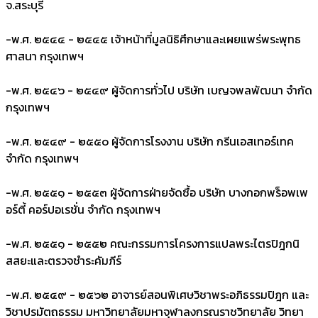
จ.สระบุรี
-
พ.ศ. ๒๕๔๔ - ๒๕๔๕ เจ้าหน้าที่มูลนิธิศึกษาและเผยแพร่พระพุทธ
ศาสนา กรุงเทพฯ
-
พ.ศ. ๒๕๔๖ - ๒๕๔๙ ผู้จัดการทั่วไป บริษัท เบญจพลพัฒนา จำกัด
กรุงเทพฯ
-
พ.ศ. ๒๕๔๙ - ๒๕๕๐ ผู้จัดการโรงงาน บริษัท กรีนเอสเทอร์เทค
จำกัด กรุงเทพฯ
-
พ.ศ. ๒๕๕๑ - ๒๕๕๓ ผู้จัดการฝ่ายจัดซื้อ บริษัท บางกอกพร็อพเพ
อร์ตี้ คอร์ปอเรชั่น จำกัด กรุงเทพฯ
-
พ.ศ. ๒๕๕๑ - ๒๕๕๒ คณะกรรมการโครงการแปลพระไตรปิฎกนิ
สสยะและตรวจชำระคัมภีร์
-
พ.ศ. ๒๕๔๙ - ๒๕๖๒ อาจารย์สอนพิเศษวิชาพระอภิธรรมปิฎก และ
วิชาปรมัตถธรรม มหาวิทยาลัยมหาจุฬาลงกรณราชวิทยาลัย วิทยา