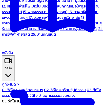
สามพระยา
09. ชมรมคนรู้ใจ
10. บ้านจิตสบาย
11. มูลนิธิบ้านอารีย์
12. บมจ.มหพันธ์ไฟเบอร์ซีเมนต์
13. คลีนิคคุณหมอไพทูรย์
14. บ้าน
ธรรมะรื่นรมย์
15. พุทธธรรม ณ แดนพุทธภูมิ
16. ยุวพุทธิกสมาคม
แห่งประเทศไทยฯ
17. ม.มหาจุฬาลงกรณราชวิทยาลัย
18. มูลนิธิ
มายาโคตมี
19. ariya wellness center
20. การบินไทย
21. ชมรมสุ
รัตนธรรม
22. ธนาคารแห่งประเทศไทย
23. อาคารรู้ศึกษารู้สึกตัว
24.
การไฟฟ้าฝ่ายผลิต
25. บ้านคุณสันติ
หนังสือ
วีดีโอ
ดูทั้งหมด >
01. วีดีโอ ยุวพุทธิกสมาคมฯ
02. วีดีโอ คอร์สปฏิบัติธรรม
03. วีดีโอ
บรรยายทั่วไป
04. วีดีโอ บ้านพุทธธรรมสวนหลวง
05. วีดีโอ เบนซ์ทองหล่อ