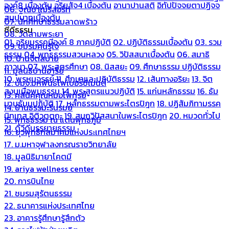
องค์8 เบื้องต้น
อริยสัจ4 เบื้องต้น
อานาปานสติ
อิทัปปัจจยตาปฏิจจ
06. ฐณิชาฌ์รีสอร์ท
สมุปบาทเบื้องต้น
07. นักศึกษาธรรมลาดพร้าว
ซีดีธรรม
08. วัดสามพระยา
01. อริยมรรคมีองค์ 8 ภาคปฏิบัติ
02. ปฏิบัติธรรมเบื้องต้น
03. รวม
09. ชมรมคนรู้ใจ
ธรรม
04. พุทธธรรมสวนหลวง
05. วิปัสสนาเบื้องต้น
06. สมาธิ
10. บ้านจิตสบาย
ภาวนา
07. พระสูตรศึกษา
08. นิสสยะ
09. ศึกษาธรรม ปฏิบัติธรรม
11. มูลนิธิบ้านอารีย์
10. พรหมจรรย์
11. ศึกษาและปฏิบัติธรรม
12. เส้นทางอริยะ
13. จิต
12. บมจ.มหพันธ์ไฟเบอร์ซีเมนต์
สงบเมื่อพบธรรม
14. พระสูตรแนวปฏิบัติ
15. แก่นหลักธรรม
16. ธัม
13. คลีนิคคุณหมอไพทูรย์
มานุธัมมปฏิบัติ
17. หลักธรรมตามพระไตรปิฎก
18. ปฏิสัมภิทามรรค
14. บ้านธรรมะรื่นรมย์
นิทเทส อิติวุตตกะ
19. สมถวิปัสสนาในพระไตรปิฎก
20. หมวดทั่วไป
15. พุทธธรรม ณ แดนพุทธภูมิ
21. ดีวีดีบรรยายธรรม
16. ยุวพุทธิกสมาคมแห่งประเทศไทยฯ
17. ม.มหาจุฬาลงกรณราชวิทยาลัย
18. มูลนิธิมายาโคตมี
19. ariya wellness center
20. การบินไทย
21. ชมรมสุรัตนธรรม
22. ธนาคารแห่งประเทศไทย
23. อาคารรู้ศึกษารู้สึกตัว