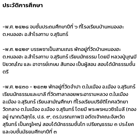
ประวัติการศึกษา
-
พ.ศ. ๒๕๒๘ จบชั้นประถมศึกษาปีที่ ๖ ที่โรงเรียนบ้านหนองฮะ
ต.หนองฮะ อ.สำโรงทาบ จ.สุรินทร์
-
พ.ศ. ๒๕๒๙ บรรพชาเป็นสามเณร พักอยู่ที่วัดบ้านหนองฮะ
ต.หนองฮะ อ.สำโรงทาบ จ.สุรินทร์ เรียนนักธรรม โดยมี หลวงปู่บุญมี
ปิยวณฺโณ และ อาจารย์เกษม สันทอง เป็นผู้สอน สอบได้นักธรรมชั้น
ตรี
-
พ.ศ. ๒๕๓๐ - ๒๕๓๒ พักอยู่ที่วัดจำปา ต.ในเมือง อ.เมือง จ.สุรินทร์
เรียนนักธรรมและบาลี ที่วัดศาลาลอยพระอารามหลวง ต.ในเมือง
อ.เมือง จ.สุรินทร์ เรียนสามัญศึกษา ที่โรงเรียนปริยัติโกศลวิทยา
วัดกลาง ต.ในเมือง อ.เมือง จ.สุรินทร์ โดยมี พระพรหมวชิรโมลี (ทอง
อยู่ ญาณวิสุทฺโธ, ป.ธ. ๙, ดร.(มรณภาพ)) อดีตเจ้าคณะจังหวัด
สุรินทร์ เป็นครูใหญ่ สอบได้นักธรรมชั้นโท เปรียญธรรม ๓ ประโยค
และจบชั้นมัธยมศีกษาปีที่ ๓