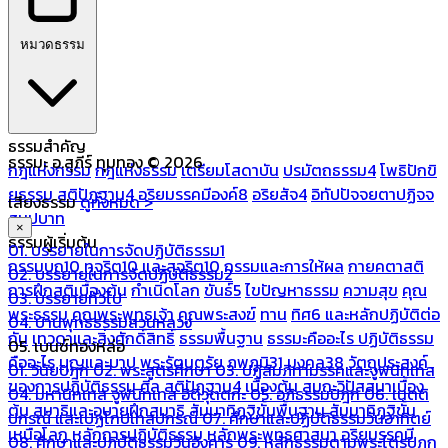
หมวดธรรม
ธรรมสำคัญ
ธรรมะ อ.สุภีร์ ทุมทอง © 2026
กฎแห่งกรรม
กฎแห่งธรรม
เตรียมโสดาบัน
ปรมัตถธรรม4
โพธิปักขิ
ยธรรม
สติปัฏฐาน4
อริยมรรคมีองค์8
อริยสัจ4
อิทัปปัจจยตาปฏิจจ
เสียงธรรม
ดูทั้งหมด >
สมุปบาท
×
ธรรมผู้เริ่มต้น
01. บรรยายในการจัดปฏิบัติธรรม1
กรรมบถ10 ทุจริต10 และสุจริต10
กรรมและการให้ผล
กายคตาสติ
02. บรรยายในการจัดปฏิบัติธรรม2
การฝึกสติเบื้องต้น
กำเนิดโลก
ขันธ์5
ไขปัญหาธรรม
ความสุข
คุณ
03. บรรยายทั่วไป
พระธรรม
คุณพระพุทธเจ้า
คุณพระสงฆ์
ทาน
ทิศ6 และหลักปฏิบัติต่อ
04. บ้านพุทธธรรมสวนหลวง
กัน
เทวดาและสิ่งศักดิ์สิทธิ์
ธรรมพื้นฐาน
ธรรมะคืออะไร ปฏิบัติธรรม
05. เบนซ์ทองหล่อ
คืออะไร
บุญและบาป
พระรัตนตรัย
ภพภูมิ31
มงคล38
วัตถุประสงค์
01. วินัยปิฎก
02. พระสูตรศึกษา
03. ปฏิสัมภิทามรรคและจูฬนิทเทส
ของการปฏิบัติธรรม
ศีล
สติปัฏฐาน4 เบื้องต้น
สมถะวิปัสสนาเบื้อง
04. มหานิทเทส จูฬนิทเทส อิติวุตตกะ
05. อภิธรรมปิฎก
06. เนตติ
ต้น
สมาธิและอุบายฝึกสมาธิ
สัมมาทิฏฐิขั้นพื้นฐาน
สัมมาทิฏฐิขั้น
ปกรณ์ และเปฏโกปเทสปกรณ์
07. ศึกษาและปฏิบัติธรรมวันอาทิตย์
เหนือโลก
หลักการปฏิบัติธรรม
หลักพระพุทธศาสนา
อริยมรรคมี
08. ศึกษาและปฏิบัติธรรมวันอังคาร
09. หลักธรรมตามพระไตรปิฎก