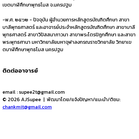
เขตบาฬีศึกษาพุทธโมส จ.นครปฐม
-
พ.ศ. ๒๕๖๒ - ปัจจุบัน ผู้อำนวยการหลักสูตรบัณฑิตศึกษา สาขา
บาลีพุทธศาสตร์ และอาจารย์ประจำหลักสูตรบัณฑิตศึกษา สาขาบาลี
พุทธศาสตร์ สาขาวิปัสสนาภาวนา สาขาพระไตรปิฎกศึกษา และสาขา
พระพุทธศานา มหาวิทยาลัยมหาจุฬาลงกรณราชวิทยาลัย วิทยาเข
ตบาฬีศึกษาพุทธโมส นครปฐม
ติดต่ออาจารย์
email : supee2t@gmail.com
© 2026 AJSupee
| พัฒนาโดย/แจ้งปัญหา/แนะนำ/ติชม:
chankmit@gmail.com