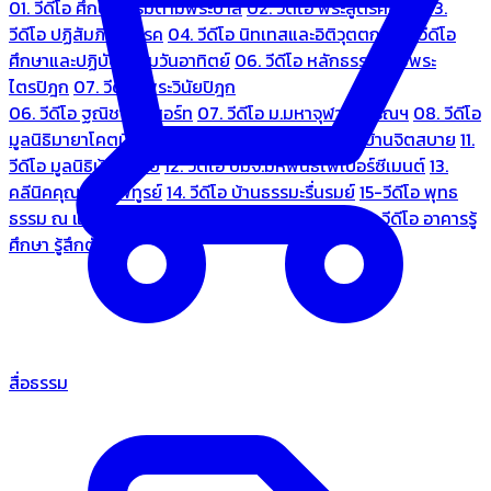
01. วีดีโอ ศึกษาธรรมตามพระบาลี
02. วีดีโอ พระสูตรศึกษา
03.
วีดีโอ ปฏิสัมภิทามรรค
04. วีดีโอ นิทเทสและอิติวุตตกะ
05. วีดีโอ
ศึกษาและปฏิบัติธรรมวันอาทิตย์
06. วีดีโอ หลักธรรมตามพระ
ไตรปิฎก
07. วีดีโอ พระวินัยปิฎก
06. วีดีโอ ฐณิชาฌ์รีสอร์ท
07. วีดีโอ ม.มหาจุฬาลงกรณฯ
08. วีดีโอ
มูลนิธิมายาโคตมี
09. วีดีโอ ชมรมคนรู้ใจ
10. วีดีโอ บ้านจิตสบาย
11.
วีดีโอ มูลนิธิบ้านอารีย์
12. วีดีโอ บมจ.มหพันธ์ไฟเบอร์ซีเมนต์
13.
คลีนิคคุณหมอไพทูรย์
14. วีดีโอ บ้านธรรมะรื่นรมย์
15-วีดีโอ พุทธ
ธรรม ณ แดนพุทธภูมิ
18. วีดีโอ ชมรมสุรัตนธรรม
19. วีดีโอ อาคารรู้
ศึกษา รู้สึกตัว
สื่อธรรม