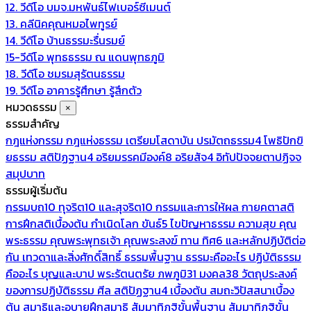
12. วีดีโอ บมจ.มหพันธ์ไฟเบอร์ซีเมนต์
13. คลีนิคคุณหมอไพทูรย์
14. วีดีโอ บ้านธรรมะรื่นรมย์
15-วีดีโอ พุทธธรรม ณ แดนพุทธภูมิ
18. วีดีโอ ชมรมสุรัตนธรรม
19. วีดีโอ อาคารรู้ศึกษา รู้สึกตัว
หมวดธรรม
×
ธรรมสำคัญ
กฎแห่งกรรม
กฎแห่งธรรม
เตรียมโสดาบัน
ปรมัตถธรรม4
โพธิปักขิ
ยธรรม
สติปัฏฐาน4
อริยมรรคมีองค์8
อริยสัจ4
อิทัปปัจจยตาปฏิจจ
สมุปบาท
ธรรมผู้เริ่มต้น
กรรมบถ10 ทุจริต10 และสุจริต10
กรรมและการให้ผล
กายคตาสติ
การฝึกสติเบื้องต้น
กำเนิดโลก
ขันธ์5
ไขปัญหาธรรม
ความสุข
คุณ
พระธรรม
คุณพระพุทธเจ้า
คุณพระสงฆ์
ทาน
ทิศ6 และหลักปฏิบัติต่อ
กัน
เทวดาและสิ่งศักดิ์สิทธิ์
ธรรมพื้นฐาน
ธรรมะคืออะไร ปฏิบัติธรรม
คืออะไร
บุญและบาป
พระรัตนตรัย
ภพภูมิ31
มงคล38
วัตถุประสงค์
ของการปฏิบัติธรรม
ศีล
สติปัฏฐาน4 เบื้องต้น
สมถะวิปัสสนาเบื้อง
ต้น
สมาธิและอุบายฝึกสมาธิ
สัมมาทิฏฐิขั้นพื้นฐาน
สัมมาทิฏฐิขั้น