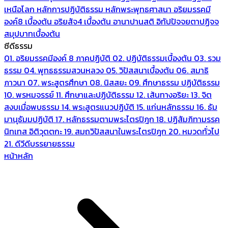
เหนือโลก
หลักการปฏิบัติธรรม
หลักพระพุทธศาสนา
อริยมรรคมี
องค์8 เบื้องต้น
อริยสัจ4 เบื้องต้น
อานาปานสติ
อิทัปปัจจยตาปฏิจจ
สมุปบาทเบื้องต้น
ซีดีธรรม
01. อริยมรรคมีองค์ 8 ภาคปฏิบัติ
02. ปฏิบัติธรรมเบื้องต้น
03. รวม
ธรรม
04. พุทธธรรมสวนหลวง
05. วิปัสสนาเบื้องต้น
06. สมาธิ
ภาวนา
07. พระสูตรศึกษา
08. นิสสยะ
09. ศึกษาธรรม ปฏิบัติธรรม
10. พรหมจรรย์
11. ศึกษาและปฏิบัติธรรม
12. เส้นทางอริยะ
13. จิต
สงบเมื่อพบธรรม
14. พระสูตรแนวปฏิบัติ
15. แก่นหลักธรรม
16. ธัม
มานุธัมมปฏิบัติ
17. หลักธรรมตามพระไตรปิฎก
18. ปฏิสัมภิทามรรค
นิทเทส อิติวุตตกะ
19. สมถวิปัสสนาในพระไตรปิฎก
20. หมวดทั่วไป
21. ดีวีดีบรรยายธรรม
หน้าหลัก