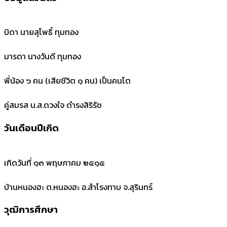
บิดา นายสุโพธิ์ ทุมทอง
มารดา นางวันดี ทุมทอง
พี่น้อง ๖ คน (เสียชีวิต ๑ คน) เป็นคนโต
คู่สมรส น.ส.ดวงใจ ดำรงสิริรัช
วันเดือนปีเกิด
เกิดวันที่ ๑๓ พฤษภาคม ๒๕๑๕
บ้านหนองฮะ ต.หนองฮะ อ.สำโรงทาบ จ.สุรินทร์
วุฒิการศึกษา