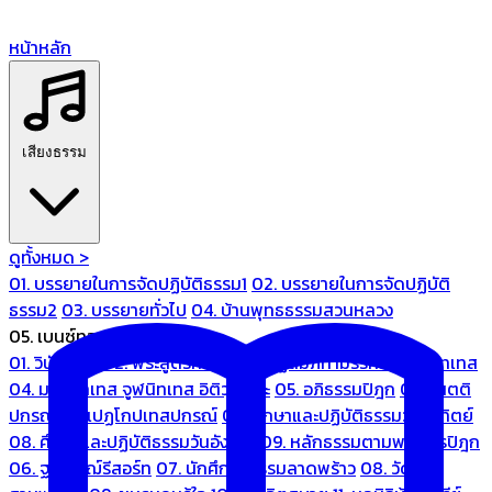
หน้าหลัก
เสียงธรรม
ดูทั้งหมด >
01. บรรยายในการจัดปฏิบัติธรรม1
02. บรรยายในการจัดปฏิบัติ
ธรรม2
03. บรรยายทั่วไป
04. บ้านพุทธธรรมสวนหลวง
05. เบนซ์ทองหล่อ
01. วินัยปิฎก
02. พระสูตรศึกษา
03. ปฏิสัมภิทามรรคและจูฬนิทเทส
04. มหานิทเทส จูฬนิทเทส อิติวุตตกะ
05. อภิธรรมปิฎก
06. เนตติ
ปกรณ์ และเปฏโกปเทสปกรณ์
07. ศึกษาและปฏิบัติธรรมวันอาทิตย์
08. ศึกษาและปฏิบัติธรรมวันอังคาร
09. หลักธรรมตามพระไตรปิฎก
06. ฐณิชาฌ์รีสอร์ท
07. นักศึกษาธรรมลาดพร้าว
08. วัด