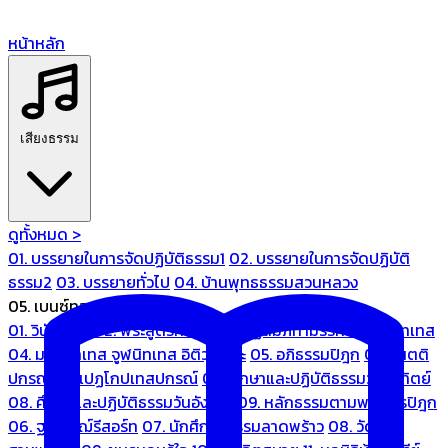
หน้าหลัก
เสียงธรรม
ดูทั้งหมด >
01. บรรยายในการจัดปฏิบัติธรรม1
02. บรรยายในการจัดปฏิบัติ
ธรรม2
03. บรรยายทั่วไป
04. บ้านพุทธธรรมสวนหลวง
05. เบนซ์ทองหล่อ
01. วินัยปิฎก
02. พระสูตรศึกษา
03. ปฏิสัมภิทามรรคและจูฬนิทเทส
04. มหานิทเทส จูฬนิทเทส อิติวุตตกะ
05. อภิธรรมปิฎก
06. เนตติ
ปกรณ์ และเปฏโกปเทสปกรณ์
07. ศึกษาและปฏิบัติธรรมวันอาทิตย์
08. ศึกษาและปฏิบัติธรรมวันอังคาร
09. หลักธรรมตามพระไตรปิฎก
06. ฐณิชาฌ์รีสอร์ท
07. นักศึกษาธรรมลาดพร้าว
08. วัด