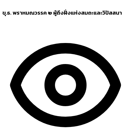
ขุ.ธ. พราหมณวรรค ๒ ผู้ถึงฝั่งแห่งสมถะและวิปัสสนา