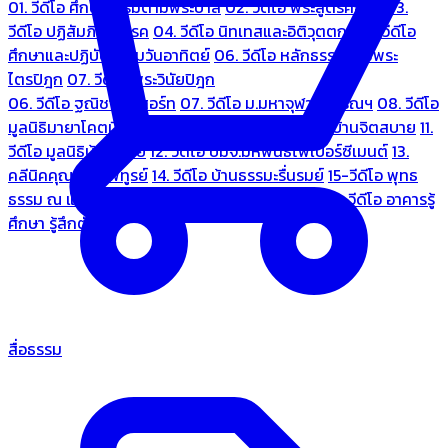
01. วีดีโอ ศึกษาธรรมตามพระบาลี
02. วีดีโอ พระสูตรศึกษา
03.
วีดีโอ ปฏิสัมภิทามรรค
04. วีดีโอ นิทเทสและอิติวุตตกะ
05. วีดีโอ
ศึกษาและปฏิบัติธรรมวันอาทิตย์
06. วีดีโอ หลักธรรมตามพระ
ไตรปิฎก
07. วีดีโอ พระวินัยปิฎก
06. วีดีโอ ฐณิชาฌ์รีสอร์ท
07. วีดีโอ ม.มหาจุฬาลงกรณฯ
08. วีดีโอ
มูลนิธิมายาโคตมี
09. วีดีโอ ชมรมคนรู้ใจ
10. วีดีโอ บ้านจิตสบาย
11.
วีดีโอ มูลนิธิบ้านอารีย์
12. วีดีโอ บมจ.มหพันธ์ไฟเบอร์ซีเมนต์
13.
คลีนิคคุณหมอไพทูรย์
14. วีดีโอ บ้านธรรมะรื่นรมย์
15-วีดีโอ พุทธ
ธรรม ณ แดนพุทธภูมิ
18. วีดีโอ ชมรมสุรัตนธรรม
19. วีดีโอ อาคารรู้
ศึกษา รู้สึกตัว
สื่อธรรม