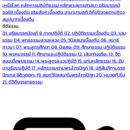
เหนือโลก
หลักการปฏิบัติธรรม
หลักพระพุทธศาสนา
อริยมรรคมี
องค์8 เบื้องต้น
อริยสัจ4 เบื้องต้น
อานาปานสติ
อิทัปปัจจยตาปฏิจจ
สมุปบาทเบื้องต้น
ซีดีธรรม
01. อริยมรรคมีองค์ 8 ภาคปฏิบัติ
02. ปฏิบัติธรรมเบื้องต้น
03. รวม
ธรรม
04. พุทธธรรมสวนหลวง
05. วิปัสสนาเบื้องต้น
06. สมาธิ
ภาวนา
07. พระสูตรศึกษา
08. นิสสยะ
09. ศึกษาธรรม ปฏิบัติธรรม
10. พรหมจรรย์
11. ศึกษาและปฏิบัติธรรม
12. เส้นทางอริยะ
13. จิต
สงบเมื่อพบธรรม
14. พระสูตรแนวปฏิบัติ
15. แก่นหลักธรรม
16. ธัม
มานุธัมมปฏิบัติ
17. หลักธรรมตามพระไตรปิฎก
18. ปฏิสัมภิทามรรค
นิทเทส อิติวุตตกะ
19. สมถวิปัสสนาในพระไตรปิฎก
20. หมวดทั่วไป
21. ดีวีดีบรรยายธรรม