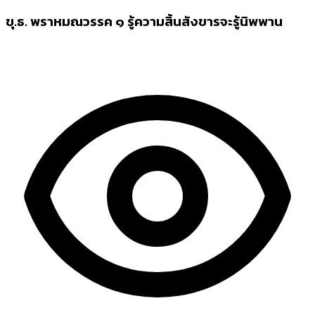
ขุ.ธ. พราหมณวรรค ๑ รู้ความสิ้นสังขารจะรู้นิพพาน