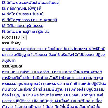
12. วีดีโอ บมจ.มหพันธ์ไฟเบอร์ซีเมนต์
13. คลีนิคคุณหมอไพทูรย์
14. วีดีโอ บ้านธรรมะรื่นรมย์
15-วีดีโอ พุทธธรรม ณ แดนพุทธภูมิ
18. วีดีโอ ชมรมสุรัตนธรรม
19. วีดีโอ อาคารรู้ศึกษา รู้สึกตัว
หมวดธรรม
×
ธรรมสำคัญ
กฎแห่งกรรม
กฎแห่งธรรม
เตรียมโสดาบัน
ปรมัตถธรรม4
โพธิปักขิ
ยธรรม
สติปัฏฐาน4
อริยมรรคมีองค์8
อริยสัจ4
อิทัปปัจจยตาปฏิจจ
สมุปบาท
ธรรมผู้เริ่มต้น
กรรมบถ10 ทุจริต10 และสุจริต10
กรรมและการให้ผล
กายคตาสติ
การฝึกสติเบื้องต้น
กำเนิดโลก
ขันธ์5
ไขปัญหาธรรม
ความสุข
คุณ
พระธรรม
คุณพระพุทธเจ้า
คุณพระสงฆ์
ทาน
ทิศ6 และหลักปฏิบัติต่อ
กัน
เทวดาและสิ่งศักดิ์สิทธิ์
ธรรมพื้นฐาน
ธรรมะคืออะไร ปฏิบัติธรรม
คืออะไร
บุญและบาป
พระรัตนตรัย
ภพภูมิ31
มงคล38
วัตถุประสงค์
ของการปฏิบัติธรรม
ศีล
สติปัฏฐาน4 เบื้องต้น
สมถะวิปัสสนาเบื้อง
ต้น
สมาธิและอุบายฝึกสมาธิ
สัมมาทิฏฐิขั้นพื้นฐาน
สัมมาทิฏฐิขั้น