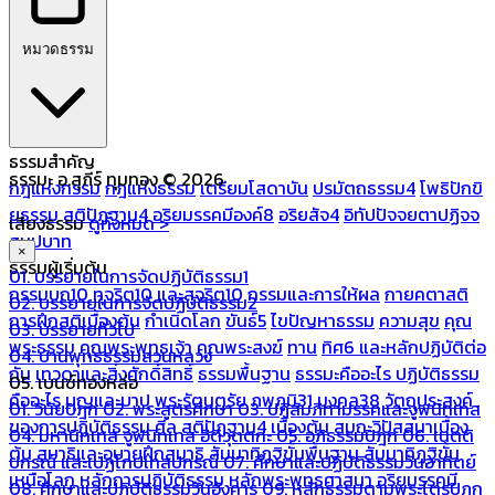
หมวดธรรม
ธรรมสำคัญ
ธรรมะ อ.สุภีร์ ทุมทอง © 2026
กฎแห่งกรรม
กฎแห่งธรรม
เตรียมโสดาบัน
ปรมัตถธรรม4
โพธิปักขิ
ยธรรม
สติปัฏฐาน4
อริยมรรคมีองค์8
อริยสัจ4
อิทัปปัจจยตาปฏิจจ
เสียงธรรม
ดูทั้งหมด >
สมุปบาท
×
ธรรมผู้เริ่มต้น
01. บรรยายในการจัดปฏิบัติธรรม1
กรรมบถ10 ทุจริต10 และสุจริต10
กรรมและการให้ผล
กายคตาสติ
02. บรรยายในการจัดปฏิบัติธรรม2
การฝึกสติเบื้องต้น
กำเนิดโลก
ขันธ์5
ไขปัญหาธรรม
ความสุข
คุณ
03. บรรยายทั่วไป
พระธรรม
คุณพระพุทธเจ้า
คุณพระสงฆ์
ทาน
ทิศ6 และหลักปฏิบัติต่อ
04. บ้านพุทธธรรมสวนหลวง
กัน
เทวดาและสิ่งศักดิ์สิทธิ์
ธรรมพื้นฐาน
ธรรมะคืออะไร ปฏิบัติธรรม
05. เบนซ์ทองหล่อ
คืออะไร
บุญและบาป
พระรัตนตรัย
ภพภูมิ31
มงคล38
วัตถุประสงค์
01. วินัยปิฎก
02. พระสูตรศึกษา
03. ปฏิสัมภิทามรรคและจูฬนิทเทส
ของการปฏิบัติธรรม
ศีล
สติปัฏฐาน4 เบื้องต้น
สมถะวิปัสสนาเบื้อง
04. มหานิทเทส จูฬนิทเทส อิติวุตตกะ
05. อภิธรรมปิฎก
06. เนตติ
ต้น
สมาธิและอุบายฝึกสมาธิ
สัมมาทิฏฐิขั้นพื้นฐาน
สัมมาทิฏฐิขั้น
ปกรณ์ และเปฏโกปเทสปกรณ์
07. ศึกษาและปฏิบัติธรรมวันอาทิตย์
เหนือโลก
หลักการปฏิบัติธรรม
หลักพระพุทธศาสนา
อริยมรรคมี
08. ศึกษาและปฏิบัติธรรมวันอังคาร
09. หลักธรรมตามพระไตรปิฎก