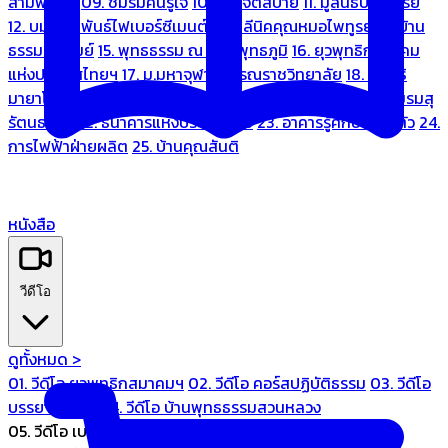
สามพระยา
09. ชมรมคนรู้ใจ
10. บ้านจิตสบาย
11. มูลนิธิบ้านอารีย์
12. บมจ.มหพันธ์ไฟเบอร์ซีเมนต์
13. คลีนิคคุณหมอไพทูรย์
14. บ้าน
ธรรมะรื่นรมย์
15. พุทธธรรม ณ แดนพุทธภูมิ
16. ยุวพุทธิกสมาคม
แห่งประเทศไทยฯ
17. ม.มหาจุฬาลงกรณราชวิทยาลัย
18. มูลนิธิ
มายาโคตมี
19. ariya wellness center
20. การบินไทย
21. ชมรมสุ
รัตนธรรม
22. ธนาคารแห่งประเทศไทย
23. อาคารรู้ศึกษารู้สึกตัว
24.
การไฟฟ้าฝ่ายผลิต
25. บ้านคุณสันติ
หนังสือ
วีดีโอ
ดูทั้งหมด >
01. วีดีโอ ยุวพุทธิกสมาคมฯ
02. วีดีโอ คอร์สปฏิบัติธรรม
03. วีดีโอ
บรรยายทั่วไป
04. วีดีโอ บ้านพุทธธรรมสวนหลวง
05. วีดีโอ เบนซ์ทองหล่อ