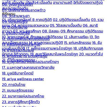
องค์8 เบื้องต้น
อริยสัจ4 เบื้องต้น
อานาปานสติ
อิทัปปัจจยตาปฏิจจ
06. ฐณิชาฌ์รีสอร์ท
สมุปบาทเบื้องต้น
07. นักศึกษาธรรมลาดพร้าว
ซีดีธรรม
08. วัดสามพระยา
01. อริยมรรคมีองค์ 8 ภาคปฏิบัติ
02. ปฏิบัติธรรมเบื้องต้น
03. รวม
09. ชมรมคนรู้ใจ
ธรรม
04. พุทธธรรมสวนหลวง
05. วิปัสสนาเบื้องต้น
06. สมาธิ
10. บ้านจิตสบาย
ภาวนา
07. พระสูตรศึกษา
08. นิสสยะ
09. ศึกษาธรรม ปฏิบัติธรรม
11. มูลนิธิบ้านอารีย์
10. พรหมจรรย์
11. ศึกษาและปฏิบัติธรรม
12. เส้นทางอริยะ
13. จิต
12. บมจ.มหพันธ์ไฟเบอร์ซีเมนต์
สงบเมื่อพบธรรม
14. พระสูตรแนวปฏิบัติ
15. แก่นหลักธรรม
16. ธัม
13. คลีนิคคุณหมอไพทูรย์
มานุธัมมปฏิบัติ
17. หลักธรรมตามพระไตรปิฎก
18. ปฏิสัมภิทามรรค
14. บ้านธรรมะรื่นรมย์
นิทเทส อิติวุตตกะ
19. สมถวิปัสสนาในพระไตรปิฎก
20. หมวดทั่วไป
15. พุทธธรรม ณ แดนพุทธภูมิ
21. ดีวีดีบรรยายธรรม
16. ยุวพุทธิกสมาคมแห่งประเทศไทยฯ
17. ม.มหาจุฬาลงกรณราชวิทยาลัย
18. มูลนิธิมายาโคตมี
19. ariya wellness center
20. การบินไทย
21. ชมรมสุรัตนธรรม
22. ธนาคารแห่งประเทศไทย
23. อาคารรู้ศึกษารู้สึกตัว