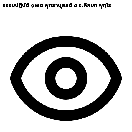
ธรรมปฏิบัติ ๑๗๕ พุทธานุสสติ ๘ ระลึกบท พุทฺโธ