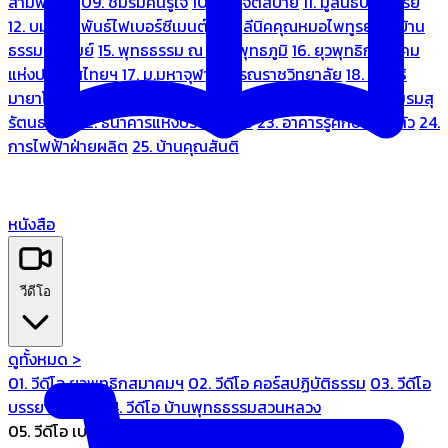
สามพระยา
09. ชมรมคนรู้ใจ
10. บ้านจิตสบาย
11. มูลนิธิบ้านอารีย์
12. บมจ.มหพันธ์ไฟเบอร์ซีเมนต์
13. คลีนิคคุณหมอไพทูรย์
14. บ้าน
ธรรมะรื่นรมย์
15. พุทธธรรม ณ แดนพุทธภูมิ
16. ยุวพุทธิกสมาคม
แห่งประเทศไทยฯ
17. ม.มหาจุฬาลงกรณราชวิทยาลัย
18. มูลนิธิ
มายาโคตมี
19. ariya wellness center
20. การบินไทย
21. ชมรมสุ
รัตนธรรม
22. ธนาคารแห่งประเทศไทย
23. อาคารรู้ศึกษารู้สึกตัว
24.
การไฟฟ้าฝ่ายผลิต
25. บ้านคุณสันติ
หนังสือ
วีดีโอ
ดูทั้งหมด >
01. วีดีโอ ยุวพุทธิกสมาคมฯ
02. วีดีโอ คอร์สปฏิบัติธรรม
03. วีดีโอ
บรรยายทั่วไป
04. วีดีโอ บ้านพุทธธรรมสวนหลวง
05. วีดีโอ เบนซ์ทองหล่อ