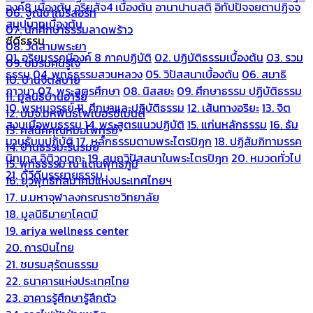
องค์8 เบื้องต้น
อริยสัจ4 เบื้องต้น
อานาปานสติ
อิทัปปัจจยตาปฏิจจ
06. ฐณิชาฌ์รีสอร์ท
สมุปบาทเบื้องต้น
07. นักศึกษาธรรมลาดพร้าว
ซีดีธรรม
08. วัดสามพระยา
01. อริยมรรคมีองค์ 8 ภาคปฏิบัติ
02. ปฏิบัติธรรมเบื้องต้น
03. รวม
09. ชมรมคนรู้ใจ
ธรรม
04. พุทธธรรมสวนหลวง
05. วิปัสสนาเบื้องต้น
06. สมาธิ
10. บ้านจิตสบาย
ภาวนา
07. พระสูตรศึกษา
08. นิสสยะ
09. ศึกษาธรรม ปฏิบัติธรรม
11. มูลนิธิบ้านอารีย์
10. พรหมจรรย์
11. ศึกษาและปฏิบัติธรรม
12. เส้นทางอริยะ
13. จิต
12. บมจ.มหพันธ์ไฟเบอร์ซีเมนต์
สงบเมื่อพบธรรม
14. พระสูตรแนวปฏิบัติ
15. แก่นหลักธรรม
16. ธัม
13. คลีนิคคุณหมอไพทูรย์
มานุธัมมปฏิบัติ
17. หลักธรรมตามพระไตรปิฎก
18. ปฏิสัมภิทามรรค
14. บ้านธรรมะรื่นรมย์
นิทเทส อิติวุตตกะ
19. สมถวิปัสสนาในพระไตรปิฎก
20. หมวดทั่วไป
15. พุทธธรรม ณ แดนพุทธภูมิ
21. ดีวีดีบรรยายธรรม
16. ยุวพุทธิกสมาคมแห่งประเทศไทยฯ
17. ม.มหาจุฬาลงกรณราชวิทยาลัย
18. มูลนิธิมายาโคตมี
19. ariya wellness center
20. การบินไทย
21. ชมรมสุรัตนธรรม
22. ธนาคารแห่งประเทศไทย
23. อาคารรู้ศึกษารู้สึกตัว