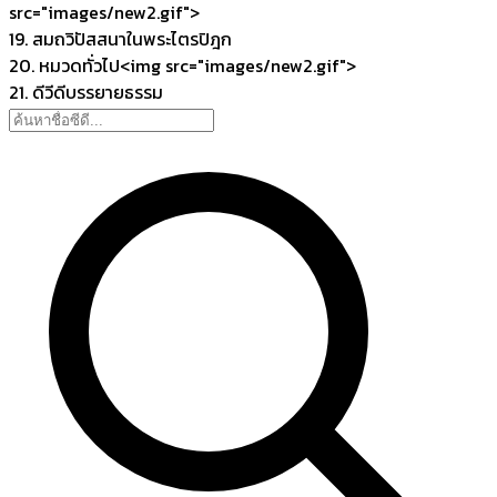
src="images/new2.gif">
19. สมถวิปัสสนาในพระไตรปิฎก
20. หมวดทั่วไป<img src="images/new2.gif">
21. ดีวีดีบรรยายธรรม