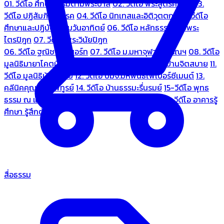
01. วีดีโอ ศึกษาธรรมตามพระบาลี
02. วีดีโอ พระสูตรศึกษา
03.
วีดีโอ ปฏิสัมภิทามรรค
04. วีดีโอ นิทเทสและอิติวุตตกะ
05. วีดีโอ
ศึกษาและปฏิบัติธรรมวันอาทิตย์
06. วีดีโอ หลักธรรมตามพระ
ไตรปิฎก
07. วีดีโอ พระวินัยปิฎก
06. วีดีโอ ฐณิชาฌ์รีสอร์ท
07. วีดีโอ ม.มหาจุฬาลงกรณฯ
08. วีดีโอ
มูลนิธิมายาโคตมี
09. วีดีโอ ชมรมคนรู้ใจ
10. วีดีโอ บ้านจิตสบาย
11.
วีดีโอ มูลนิธิบ้านอารีย์
12. วีดีโอ บมจ.มหพันธ์ไฟเบอร์ซีเมนต์
13.
คลีนิคคุณหมอไพทูรย์
14. วีดีโอ บ้านธรรมะรื่นรมย์
15-วีดีโอ พุทธ
ธรรม ณ แดนพุทธภูมิ
18. วีดีโอ ชมรมสุรัตนธรรม
19. วีดีโอ อาคารรู้
ศึกษา รู้สึกตัว
สื่อธรรม