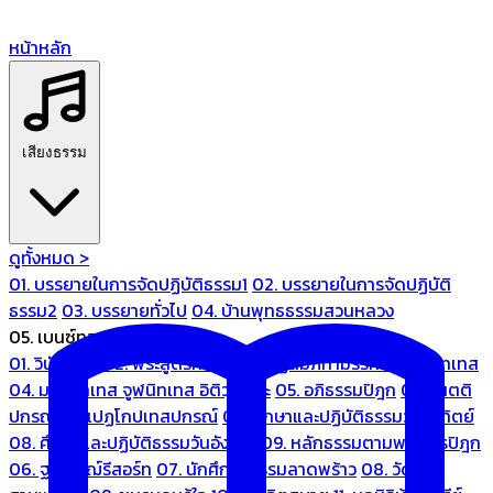
หน้าหลัก
เสียงธรรม
ดูทั้งหมด >
01. บรรยายในการจัดปฏิบัติธรรม1
02. บรรยายในการจัดปฏิบัติ
ธรรม2
03. บรรยายทั่วไป
04. บ้านพุทธธรรมสวนหลวง
05. เบนซ์ทองหล่อ
01. วินัยปิฎก
02. พระสูตรศึกษา
03. ปฏิสัมภิทามรรคและจูฬนิทเทส
04. มหานิทเทส จูฬนิทเทส อิติวุตตกะ
05. อภิธรรมปิฎก
06. เนตติ
ปกรณ์ และเปฏโกปเทสปกรณ์
07. ศึกษาและปฏิบัติธรรมวันอาทิตย์
08. ศึกษาและปฏิบัติธรรมวันอังคาร
09. หลักธรรมตามพระไตรปิฎก
06. ฐณิชาฌ์รีสอร์ท
07. นักศึกษาธรรมลาดพร้าว
08. วัด