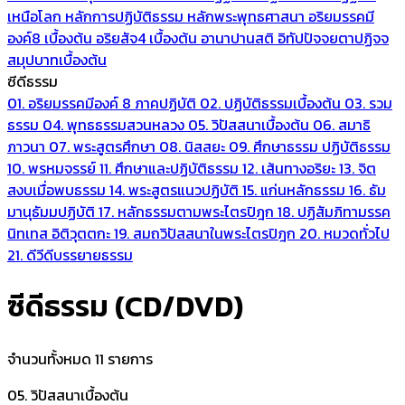
เหนือโลก
หลักการปฏิบัติธรรม
หลักพระพุทธศาสนา
อริยมรรคมี
องค์8 เบื้องต้น
อริยสัจ4 เบื้องต้น
อานาปานสติ
อิทัปปัจจยตาปฏิจจ
สมุปบาทเบื้องต้น
ซีดีธรรม
01. อริยมรรคมีองค์ 8 ภาคปฏิบัติ
02. ปฏิบัติธรรมเบื้องต้น
03. รวม
ธรรม
04. พุทธธรรมสวนหลวง
05. วิปัสสนาเบื้องต้น
06. สมาธิ
ภาวนา
07. พระสูตรศึกษา
08. นิสสยะ
09. ศึกษาธรรม ปฏิบัติธรรม
10. พรหมจรรย์
11. ศึกษาและปฏิบัติธรรม
12. เส้นทางอริยะ
13. จิต
สงบเมื่อพบธรรม
14. พระสูตรแนวปฏิบัติ
15. แก่นหลักธรรม
16. ธัม
มานุธัมมปฏิบัติ
17. หลักธรรมตามพระไตรปิฎก
18. ปฏิสัมภิทามรรค
นิทเทส อิติวุตตกะ
19. สมถวิปัสสนาในพระไตรปิฎก
20. หมวดทั่วไป
21. ดีวีดีบรรยายธรรม
ซีดีธรรม (CD/DVD)
จำนวนทั้งหมด 11 รายการ
05. วิปัสสนาเบื้องต้น