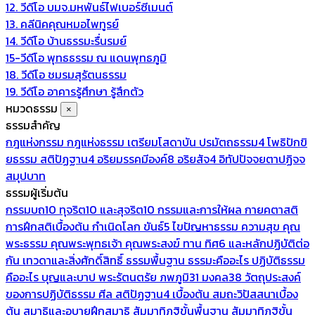
12. วีดีโอ บมจ.มหพันธ์ไฟเบอร์ซีเมนต์
13. คลีนิคคุณหมอไพทูรย์
14. วีดีโอ บ้านธรรมะรื่นรมย์
15-วีดีโอ พุทธธรรม ณ แดนพุทธภูมิ
18. วีดีโอ ชมรมสุรัตนธรรม
19. วีดีโอ อาคารรู้ศึกษา รู้สึกตัว
หมวดธรรม
×
ธรรมสำคัญ
กฎแห่งกรรม
กฎแห่งธรรม
เตรียมโสดาบัน
ปรมัตถธรรม4
โพธิปักขิ
ยธรรม
สติปัฏฐาน4
อริยมรรคมีองค์8
อริยสัจ4
อิทัปปัจจยตาปฏิจจ
สมุปบาท
ธรรมผู้เริ่มต้น
กรรมบถ10 ทุจริต10 และสุจริต10
กรรมและการให้ผล
กายคตาสติ
การฝึกสติเบื้องต้น
กำเนิดโลก
ขันธ์5
ไขปัญหาธรรม
ความสุข
คุณ
พระธรรม
คุณพระพุทธเจ้า
คุณพระสงฆ์
ทาน
ทิศ6 และหลักปฏิบัติต่อ
กัน
เทวดาและสิ่งศักดิ์สิทธิ์
ธรรมพื้นฐาน
ธรรมะคืออะไร ปฏิบัติธรรม
คืออะไร
บุญและบาป
พระรัตนตรัย
ภพภูมิ31
มงคล38
วัตถุประสงค์
ของการปฏิบัติธรรม
ศีล
สติปัฏฐาน4 เบื้องต้น
สมถะวิปัสสนาเบื้อง
ต้น
สมาธิและอุบายฝึกสมาธิ
สัมมาทิฏฐิขั้นพื้นฐาน
สัมมาทิฏฐิขั้น