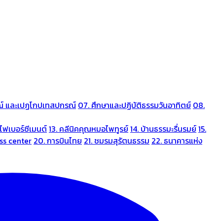
ณ์ และเปฏโกปเทสปกรณ์
07. ศึกษาและปฏิบัติธรรมวันอาทิตย์
08.
ไฟเบอร์ซีเมนต์
13. คลีนิคคุณหมอไพทูรย์
14. บ้านธรรมะรื่นรมย์
15.
ess center
20. การบินไทย
21. ชมรมสุรัตนธรรม
22. ธนาคารแห่ง