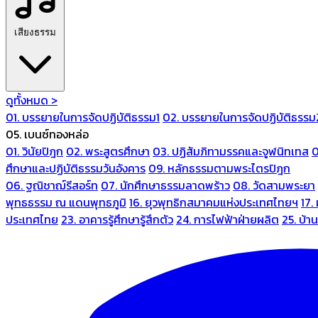
เสียงธรรม
ดูทั้งหมด >
01. บรรยายในการจัดปฏิบัติธรรม1
02. บรรยายในการจัดปฏิบัติธรรม
05. เบนซ์ทองหล่อ
01. วินัยปิฎก
02. พระสูตรศึกษา
03. ปฏิสัมภิทามรรคและจูฬนิทเทส
0
ศึกษาและปฏิบัติธรรมวันอังคาร
09. หลักธรรมตามพระไตรปิฎก
06. ฐณิชาฌ์รีสอร์ท
07. นักศึกษาธรรมลาดพร้าว
08. วัดสามพระยา
พุทธธรรม ณ แดนพุทธภูมิ
16. ยุวพุทธิกสมาคมแห่งประเทศไทยฯ
17.
ประเทศไทย
23. อาคารรู้ศึกษารู้สึกตัว
24. การไฟฟ้าฝ่ายผลิต
25. บ้า