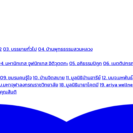
2
03. บรรยายทั่วไป
04. บ้านพุทธธรรมสวนหลวง
4. มหานิทเทส จูฬนิทเทส อิติวุตตกะ
05. อภิธรรมปิฎก
06. เนตติปกร
09. ชมรมคนรู้ใจ
10. บ้านจิตสบาย
11. มูลนิธิบ้านอารีย์
12. บมจ.มหพันธ์
 ม.มหาจุฬาลงกรณราชวิทยาลัย
18. มูลนิธิมายาโคตมี
19. ariya welln
นคุณสันติ