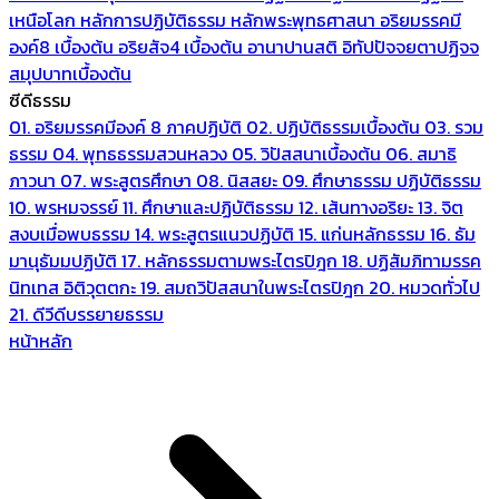
เหนือโลก
หลักการปฏิบัติธรรม
หลักพระพุทธศาสนา
อริยมรรคมี
องค์8 เบื้องต้น
อริยสัจ4 เบื้องต้น
อานาปานสติ
อิทัปปัจจยตาปฏิจจ
สมุปบาทเบื้องต้น
ซีดีธรรม
01. อริยมรรคมีองค์ 8 ภาคปฏิบัติ
02. ปฏิบัติธรรมเบื้องต้น
03. รวม
ธรรม
04. พุทธธรรมสวนหลวง
05. วิปัสสนาเบื้องต้น
06. สมาธิ
ภาวนา
07. พระสูตรศึกษา
08. นิสสยะ
09. ศึกษาธรรม ปฏิบัติธรรม
10. พรหมจรรย์
11. ศึกษาและปฏิบัติธรรม
12. เส้นทางอริยะ
13. จิต
สงบเมื่อพบธรรม
14. พระสูตรแนวปฏิบัติ
15. แก่นหลักธรรม
16. ธัม
มานุธัมมปฏิบัติ
17. หลักธรรมตามพระไตรปิฎก
18. ปฏิสัมภิทามรรค
นิทเทส อิติวุตตกะ
19. สมถวิปัสสนาในพระไตรปิฎก
20. หมวดทั่วไป
21. ดีวีดีบรรยายธรรม
หน้าหลัก