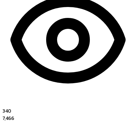
340
7,466