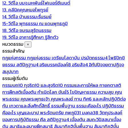
12. วีดีโอ บมจ.มหพันธ์ไฟเบอร์ซีเมนต์
13. คลีนิคคุณหมอไพทูรย์
14. วีดีโอ บ้านธรรมะรื่นรมย์
15-วีดีโอ พุทธธรรม ณ แดนพุทธภูมิ
18. วีดีโอ ชมรมสุรัตนธรรม
19. วีดีโอ อาคารรู้ศึกษา รู้สึกตัว
หมวดธรรม
×
ธรรมสำคัญ
กฎแห่งกรรม
กฎแห่งธรรม
เตรียมโสดาบัน
ปรมัตถธรรม4
โพธิปักขิ
ยธรรม
สติปัฏฐาน4
อริยมรรคมีองค์8
อริยสัจ4
อิทัปปัจจยตาปฏิจจ
สมุปบาท
ธรรมผู้เริ่มต้น
กรรมบถ10 ทุจริต10 และสุจริต10
กรรมและการให้ผล
กายคตาสติ
การฝึกสติเบื้องต้น
กำเนิดโลก
ขันธ์5
ไขปัญหาธรรม
ความสุข
คุณ
พระธรรม
คุณพระพุทธเจ้า
คุณพระสงฆ์
ทาน
ทิศ6 และหลักปฏิบัติต่อ
กัน
เทวดาและสิ่งศักดิ์สิทธิ์
ธรรมพื้นฐาน
ธรรมะคืออะไร ปฏิบัติธรรม
คืออะไร
บุญและบาป
พระรัตนตรัย
ภพภูมิ31
มงคล38
วัตถุประสงค์
ของการปฏิบัติธรรม
ศีล
สติปัฏฐาน4 เบื้องต้น
สมถะวิปัสสนาเบื้อง
ต้น
สมาธิและอุบายฝึกสมาธิ
สัมมาทิฏฐิขั้นพื้นฐาน
สัมมาทิฏฐิขั้น