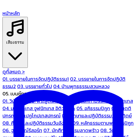
หน้าหลัก
เสียงธรรม
ดูทั้งหมด >
01. บรรยายในการจัดปฏิบัติธรรม1
02. บรรยายในการจัดปฏิบัติ
ธรรม2
03. บรรยายทั่วไป
04. บ้านพุทธธรรมสวนหลวง
05. เบนซ์ทองหล่อ
01. วินัยปิฎก
02. พระสูตรศึกษา
03. ปฏิสัมภิทามรรคและจูฬนิทเทส
04. มหานิทเทส จูฬนิทเทส อิติวุตตกะ
05. อภิธรรมปิฎก
06. เนตติ
ปกรณ์ และเปฏโกปเทสปกรณ์
07. ศึกษาและปฏิบัติธรรมวันอาทิตย์
08. ศึกษาและปฏิบัติธรรมวันอังคาร
09. หลักธรรมตามพระไตรปิฎก
06. ฐณิชาฌ์รีสอร์ท
07. นักศึกษาธรรมลาดพร้าว
08. วัด