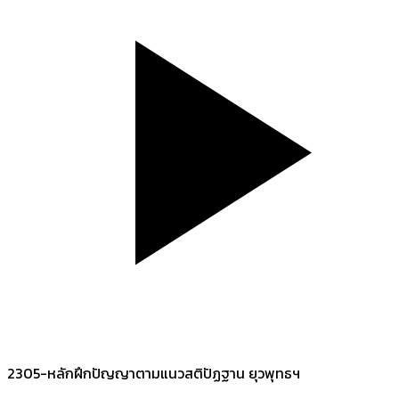
2305-หลักฝึกปัญญาตามแนวสติปัฏฐาน ยุวพุทธฯ