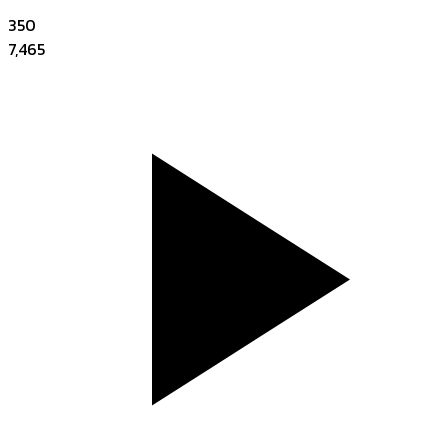
350
7,465