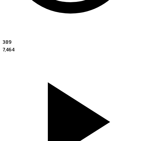
389
7,464