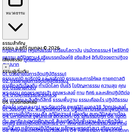
หมวดธรรม
ธรรมสำคัญ
ธรรมะ อ.สุภีร์ ทุมทอง © 2026
กฎแห่งกรรม
กฎแห่งธรรม
เตรียมโสดาบัน
ปรมัตถธรรม4
โพธิปักขิ
ยธรรม
สติปัฏฐาน4
อริยมรรคมีองค์8
อริยสัจ4
อิทัปปัจจยตาปฏิจจ
เสียงธรรม
ดูทั้งหมด >
สมุปบาท
×
ธรรมผู้เริ่มต้น
01. บรรยายในการจัดปฏิบัติธรรม1
กรรมบถ10 ทุจริต10 และสุจริต10
กรรมและการให้ผล
กายคตาสติ
02. บรรยายในการจัดปฏิบัติธรรม2
การฝึกสติเบื้องต้น
กำเนิดโลก
ขันธ์5
ไขปัญหาธรรม
ความสุข
คุณ
03. บรรยายทั่วไป
พระธรรม
คุณพระพุทธเจ้า
คุณพระสงฆ์
ทาน
ทิศ6 และหลักปฏิบัติต่อ
04. บ้านพุทธธรรมสวนหลวง
กัน
เทวดาและสิ่งศักดิ์สิทธิ์
ธรรมพื้นฐาน
ธรรมะคืออะไร ปฏิบัติธรรม
05. เบนซ์ทองหล่อ
คืออะไร
บุญและบาป
พระรัตนตรัย
ภพภูมิ31
มงคล38
วัตถุประสงค์
01. วินัยปิฎก
02. พระสูตรศึกษา
03. ปฏิสัมภิทามรรคและจูฬนิทเทส
ของการปฏิบัติธรรม
ศีล
สติปัฏฐาน4 เบื้องต้น
สมถะวิปัสสนาเบื้อง
04. มหานิทเทส จูฬนิทเทส อิติวุตตกะ
05. อภิธรรมปิฎก
06. เนตติ
ต้น
สมาธิและอุบายฝึกสมาธิ
สัมมาทิฏฐิขั้นพื้นฐาน
สัมมาทิฏฐิขั้น
ปกรณ์ และเปฏโกปเทสปกรณ์
07. ศึกษาและปฏิบัติธรรมวันอาทิตย์
เหนือโลก
หลักการปฏิบัติธรรม
หลักพระพุทธศาสนา
อริยมรรคมี
08. ศึกษาและปฏิบัติธรรมวันอังคาร
09. หลักธรรมตามพระไตรปิฎก