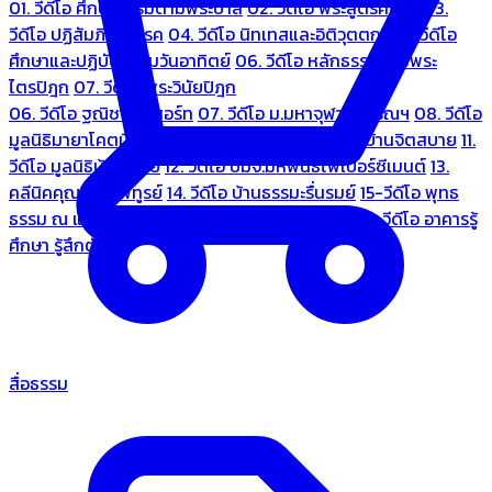
01. วีดีโอ ศึกษาธรรมตามพระบาลี
02. วีดีโอ พระสูตรศึกษา
03.
วีดีโอ ปฏิสัมภิทามรรค
04. วีดีโอ นิทเทสและอิติวุตตกะ
05. วีดีโอ
ศึกษาและปฏิบัติธรรมวันอาทิตย์
06. วีดีโอ หลักธรรมตามพระ
ไตรปิฎก
07. วีดีโอ พระวินัยปิฎก
06. วีดีโอ ฐณิชาฌ์รีสอร์ท
07. วีดีโอ ม.มหาจุฬาลงกรณฯ
08. วีดีโอ
มูลนิธิมายาโคตมี
09. วีดีโอ ชมรมคนรู้ใจ
10. วีดีโอ บ้านจิตสบาย
11.
วีดีโอ มูลนิธิบ้านอารีย์
12. วีดีโอ บมจ.มหพันธ์ไฟเบอร์ซีเมนต์
13.
คลีนิคคุณหมอไพทูรย์
14. วีดีโอ บ้านธรรมะรื่นรมย์
15-วีดีโอ พุทธ
ธรรม ณ แดนพุทธภูมิ
18. วีดีโอ ชมรมสุรัตนธรรม
19. วีดีโอ อาคารรู้
ศึกษา รู้สึกตัว
สื่อธรรม