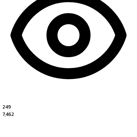
249
7,462