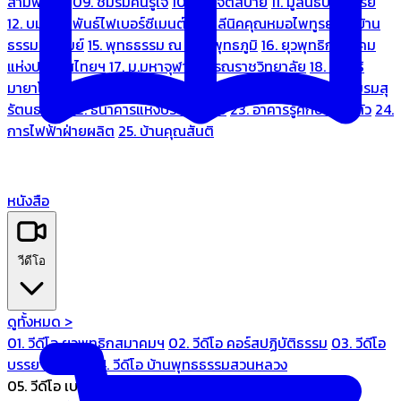
สามพระยา
09. ชมรมคนรู้ใจ
10. บ้านจิตสบาย
11. มูลนิธิบ้านอารีย์
12. บมจ.มหพันธ์ไฟเบอร์ซีเมนต์
13. คลีนิคคุณหมอไพทูรย์
14. บ้าน
ธรรมะรื่นรมย์
15. พุทธธรรม ณ แดนพุทธภูมิ
16. ยุวพุทธิกสมาคม
แห่งประเทศไทยฯ
17. ม.มหาจุฬาลงกรณราชวิทยาลัย
18. มูลนิธิ
มายาโคตมี
19. ariya wellness center
20. การบินไทย
21. ชมรมสุ
รัตนธรรม
22. ธนาคารแห่งประเทศไทย
23. อาคารรู้ศึกษารู้สึกตัว
24.
การไฟฟ้าฝ่ายผลิต
25. บ้านคุณสันติ
หนังสือ
วีดีโอ
ดูทั้งหมด >
01. วีดีโอ ยุวพุทธิกสมาคมฯ
02. วีดีโอ คอร์สปฏิบัติธรรม
03. วีดีโอ
บรรยายทั่วไป
04. วีดีโอ บ้านพุทธธรรมสวนหลวง
05. วีดีโอ เบนซ์ทองหล่อ