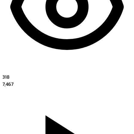
318
7,467