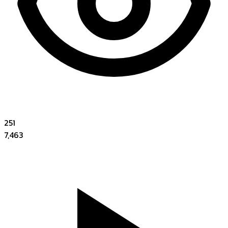
251
7,463