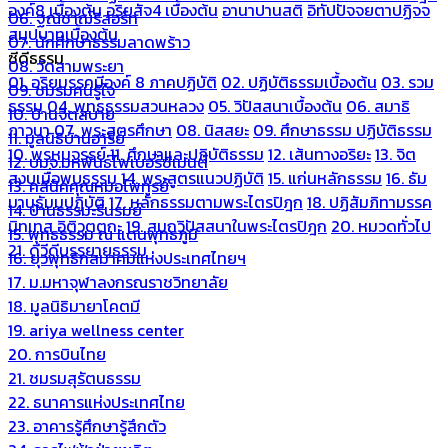
องค์8 เบื้องต้น
อริยสัจ4 เบื้องต้น
อานาปานสติ
อิทัปปัจจยตาปฏิจจ
06. ฐณิชาฌ์รีสอร์ท
สมุปบาทเบื้องต้น
07. นักศึกษาธรรมลาดพร้าว
ซีดีธรรม
08. วัดสามพระยา
01. อริยมรรคมีองค์ 8 ภาคปฏิบัติ
02. ปฏิบัติธรรมเบื้องต้น
03. รวม
09. ชมรมคนรู้ใจ
ธรรม
04. พุทธธรรมสวนหลวง
05. วิปัสสนาเบื้องต้น
06. สมาธิ
10. บ้านจิตสบาย
ภาวนา
07. พระสูตรศึกษา
08. นิสสยะ
09. ศึกษาธรรม ปฏิบัติธรรม
11. มูลนิธิบ้านอารีย์
10. พรหมจรรย์
11. ศึกษาและปฏิบัติธรรม
12. เส้นทางอริยะ
13. จิต
12. บมจ.มหพันธ์ไฟเบอร์ซีเมนต์
สงบเมื่อพบธรรม
14. พระสูตรแนวปฏิบัติ
15. แก่นหลักธรรม
16. ธัม
13. คลีนิคคุณหมอไพทูรย์
มานุธัมมปฏิบัติ
17. หลักธรรมตามพระไตรปิฎก
18. ปฏิสัมภิทามรรค
14. บ้านธรรมะรื่นรมย์
นิทเทส อิติวุตตกะ
19. สมถวิปัสสนาในพระไตรปิฎก
20. หมวดทั่วไป
15. พุทธธรรม ณ แดนพุทธภูมิ
21. ดีวีดีบรรยายธรรม
16. ยุวพุทธิกสมาคมแห่งประเทศไทยฯ
17. ม.มหาจุฬาลงกรณราชวิทยาลัย
18. มูลนิธิมายาโคตมี
19. ariya wellness center
20. การบินไทย
21. ชมรมสุรัตนธรรม
22. ธนาคารแห่งประเทศไทย
23. อาคารรู้ศึกษารู้สึกตัว