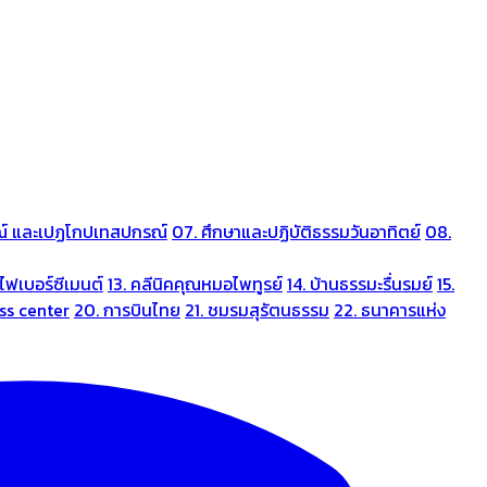
ณ์ และเปฏโกปเทสปกรณ์
07. ศึกษาและปฏิบัติธรรมวันอาทิตย์
08.
ไฟเบอร์ซีเมนต์
13. คลีนิคคุณหมอไพทูรย์
14. บ้านธรรมะรื่นรมย์
15.
ess center
20. การบินไทย
21. ชมรมสุรัตนธรรม
22. ธนาคารแห่ง