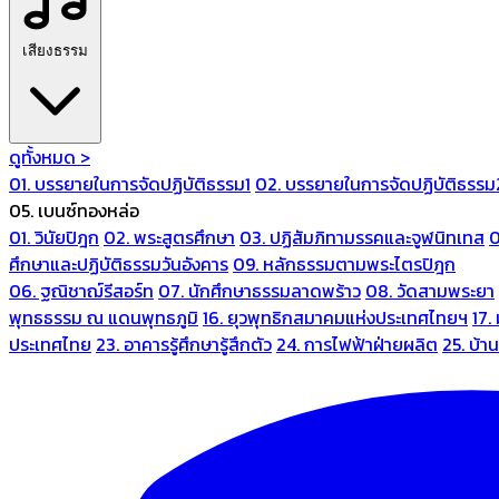
เสียงธรรม
ดูทั้งหมด >
01. บรรยายในการจัดปฏิบัติธรรม1
02. บรรยายในการจัดปฏิบัติธรรม
05. เบนซ์ทองหล่อ
01. วินัยปิฎก
02. พระสูตรศึกษา
03. ปฏิสัมภิทามรรคและจูฬนิทเทส
0
ศึกษาและปฏิบัติธรรมวันอังคาร
09. หลักธรรมตามพระไตรปิฎก
06. ฐณิชาฌ์รีสอร์ท
07. นักศึกษาธรรมลาดพร้าว
08. วัดสามพระยา
พุทธธรรม ณ แดนพุทธภูมิ
16. ยุวพุทธิกสมาคมแห่งประเทศไทยฯ
17.
ประเทศไทย
23. อาคารรู้ศึกษารู้สึกตัว
24. การไฟฟ้าฝ่ายผลิต
25. บ้า