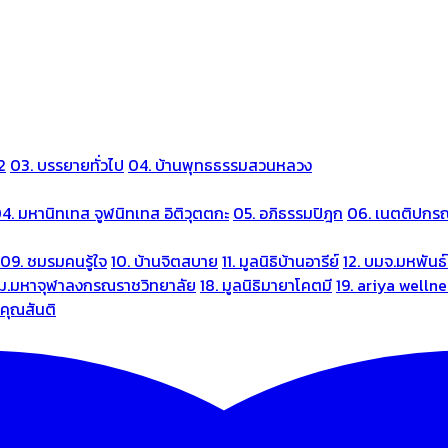
2
03. บรรยายทั่วไป
04. บ้านพุทธธรรมสวนหลวง
4. มหานิทเทส จูฬนิทเทส อิติวุตตกะ
05. อภิธรรมปิฎก
06. เนตติปกร
09. ชมรมคนรู้ใจ
10. บ้านจิตสบาย
11. มูลนิธิบ้านอารีย์
12. บมจ.มหพันธ์
 ม.มหาจุฬาลงกรณราชวิทยาลัย
18. มูลนิธิมายาโคตมี
19. ariya welln
นคุณสันติ